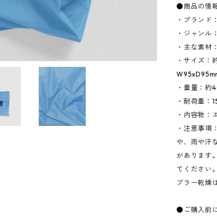
●商品の情
・ブランド：
・ジャンル
・主な素材
・サイズ：約W
W95xD95
・重量：約4
・耐荷重：15
・内容物：
・注意事項
や、雨や汗
があります
てください
ブラー乾燥
●ご購入前