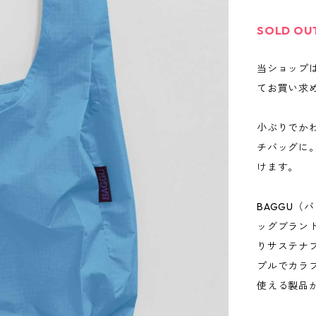
SOLD OU
当ショップ
てお買い求
小ぶりでかわ
チバッグに
けます。
BAGGU（
ッグブラン
りサステナ
プルでカラ
使える製品