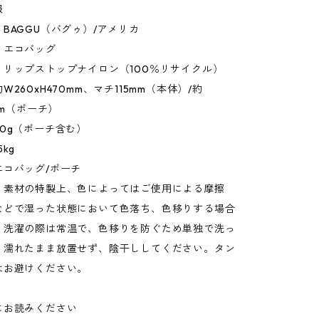
報
BAGGU（バグゥ）/アメリカ
：エコバッグ
：リップストップナイロン（100％リサイクル）
260xH470mm、マチ115mm（本体）/約
mm（ポーチ）
0g（ポーチ含む）
kg
エコバッグ/ポーチ
：素材の特製上、色によってはご使用による摩擦
などで湿った状態において色落ち、色移りする場合
。洗濯の際は常温で、色移りを防ぐため単独で洗っ
。濡れたまま放置せず、陰干ししてください。タン
はお避けください。
にお読みください