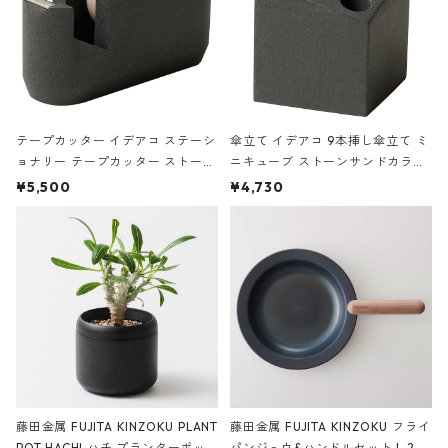
テープカッター イデアコ ステーシ
傘立て イデアコ 9本挿し傘立て ミ
ョナリー テープカッター ストーン
ニキューブ ストーンサンドカラー
サンドカラー 石調 ideaco Station
石調 ideaco Umbrella Stand CUB
¥5,500
¥4,730
ery tape cutter ストーンサンド
E ストーンサンドブラック
ブラック
藤田金属 FUJITA KINZOKU PLANT
藤田金属 FUJITA KINZOKU フライ
POT HACHI ハチ プランターポッ
パンジュウ&ハンドルセット L 24c