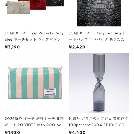
LOQI ローキー Zip Pockets Recy
LOQI ローキー Recycled Bag ト
cled ポーチセット ジップポケット
ートバッグ エコバッグ 折りたたみ
ファスナーポーチ 撥水加工 トラベ
大きめ 撥水加工 収納ポーチ CRO
¥3,190
¥2,420
ルポーチ 化粧ポーチ 3点セット C
CODILE/Black クロコダイル/ブラ
ROCODILE/Black,Burgundy,Off
ック
White クロコダイル/ブラック、バ
ーガンディー、オフホワイト
2026新作 ポーチ 旅行ポーチ 化粧
砂時計 ガラスのオブジェ 芸術作品
ポーチ ROOTOTE with ROO pou
100percent 100% STUDIO COH
ch 3532 ルートート WR.ポーチ.ラ
AKU Timeless 100パーセント ス
¥1,980
¥4,400