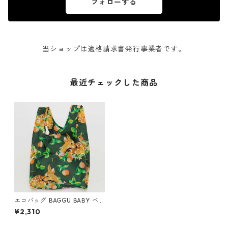
フォローする
当ショップは適格請求書発行事業者です。
最近チェックした商品
エコバッグ BAGGU BABY ベ
ビーバグゥ バグー ナイロン デ
¥2,310
ィア