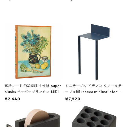
ミネート-W ピンク・ミント
タジオコハク タイムレス Gray グ
レー
高級ノート FSC認証 中性紙 paper
ミニテーブル イデアコ ウォールテ
blanks ペーパーブランクス MIDI
ーブルB5 ideaco minimal steel f
ハードカバー 罫線 ヴァン・ゴッホ
urniture WALL Table B5 ネイビー
¥2,640
¥7,920
の静物画