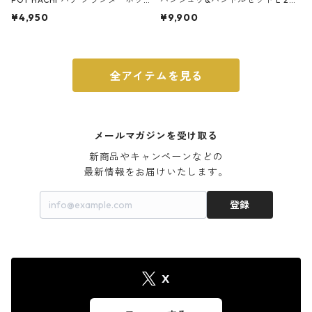
ト 3号 ブラック
m ガス火・IH対応 鉄フライパン
¥4,950
¥9,900
ウォルナット
全アイテムを見る
メールマガジンを受け取る
新商品やキャンペーンなどの

最新情報をお届けいたします。
登録
X