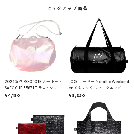
ピックアップ商品
2026新作 ROOTOTE ルートート
LOQI ローキー Metallic Weekend
SACOCHE 3587 LT.サコッシュ.ル
er メタリック ウィークエンダー
ミエ-B ショルダーバッグ グロスピ
ボストンバッグ ショルダーバッグ
¥4,180
¥8,250
ンク
JEAN-MICHEL BASQUIAT/Crown
Black ジャン=ミッシェル・バスキ
ア/クラウン ブラック