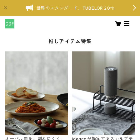
世界のスタンダード、TUBELOR 20th
推しアイテム特集
オーバル皿を、割れにくく、
ideacoが提案するスカルプチ