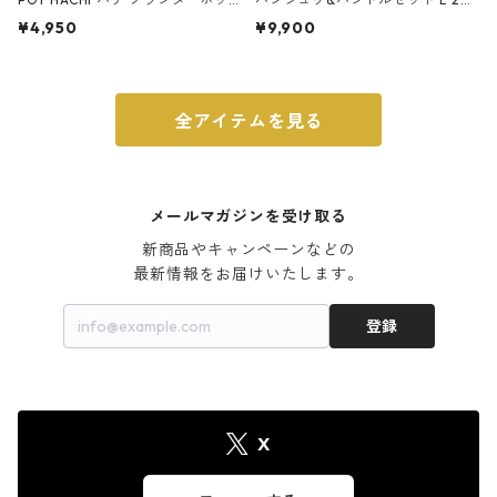
ト 3号 ブラック
m ガス火・IH対応 鉄フライパン
¥4,950
¥9,900
ウォルナット
全アイテムを見る
メールマガジンを受け取る
新商品やキャンペーンなどの

最新情報をお届けいたします。
登録
X