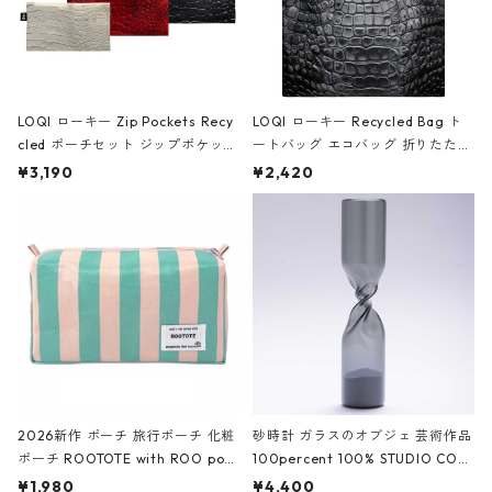
LOQI ローキー Zip Pockets Recy
LOQI ローキー Recycled Bag ト
cled ポーチセット ジップポケット
ートバッグ エコバッグ 折りたたみ
ファスナーポーチ 撥水加工 トラベ
大きめ 撥水加工 収納ポーチ CRO
¥3,190
¥2,420
ルポーチ 化粧ポーチ 3点セット C
CODILE/Black クロコダイル/ブラ
ROCODILE/Black,Burgundy,Off
ック
White クロコダイル/ブラック、バ
ーガンディー、オフホワイト
2026新作 ポーチ 旅行ポーチ 化粧
砂時計 ガラスのオブジェ 芸術作品
ポーチ ROOTOTE with ROO pou
100percent 100% STUDIO COH
ch 3532 ルートート WR.ポーチ.ラ
AKU Timeless 100パーセント ス
¥1,980
¥4,400