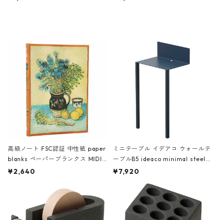
ミネート-W ピンク・ミント
タジオコハク タイムレス Gray グ
レー
高級ノート FSC認証 中性紙 paper
ミニテーブル イデアコ ウォールテ
blanks ペーパーブランクス MIDI
ーブルB5 ideaco minimal steel f
ハードカバー 罫線 ヴァン・ゴッホ
urniture WALL Table B5 ネイビー
¥2,640
¥7,920
の静物画