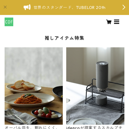
世界のスタンダード、TUBELOR 20th
推しアイテム特集
オーバル皿を、割れにくく、
ideacoが提案するスカルプチ