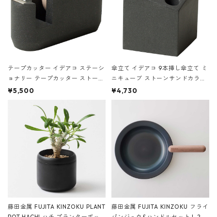
テープカッター イデアコ ステーシ
傘立て イデアコ 9本挿し傘立て ミ
ョナリー テープカッター ストーン
ニキューブ ストーンサンドカラー
サンドカラー 石調 ideaco Station
石調 ideaco Umbrella Stand CUB
¥5,500
¥4,730
ery tape cutter ストーンサンド
E ストーンサンドブラック
ブラック
藤田金属 FUJITA KINZOKU PLANT
藤田金属 FUJITA KINZOKU フライ
POT HACHI ハチ プランターポッ
パンジュウ&ハンドルセット L 24c