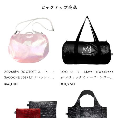
ピックアップ商品
2026新作 ROOTOTE ルートート
LOQI ローキー Metallic Weekend
SACOCHE 3587 LT.サコッシュ.ル
er メタリック ウィークエンダー
ミエ-B ショルダーバッグ グロスピ
ボストンバッグ ショルダーバッグ
¥4,180
¥8,250
ンク
JEAN-MICHEL BASQUIAT/Crown
Black ジャン=ミッシェル・バスキ
ア/クラウン ブラック