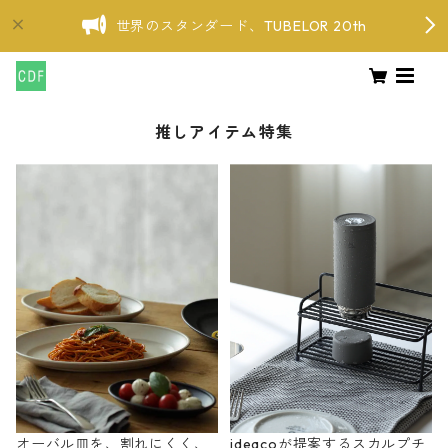
世界のスタンダード、TUBELOR 20th
推しアイテム特集
オーバル皿を、割れにくく、
ideacoが提案するスカルプチ