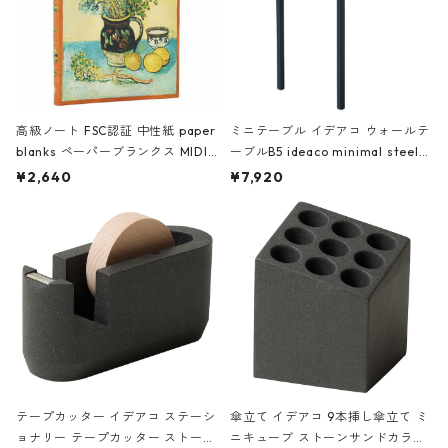
高級ノート FSC認証 中性紙 paper
ミニテーブル イデアコ ウォールテ
blanks ペーパーブランクス MIDI
ーブルB5 ideaco minimal steel f
ハードカバー 罫線 ヴァン・ゴッホ
urniture WALL Table B5 ネイビー
¥2,640
¥7,920
の静物画
テープカッター イデアコ ステーシ
傘立て イデアコ 9本挿し傘立て ミ
ョナリー テープカッター ストーン
ニキューブ ストーンサンドカラー