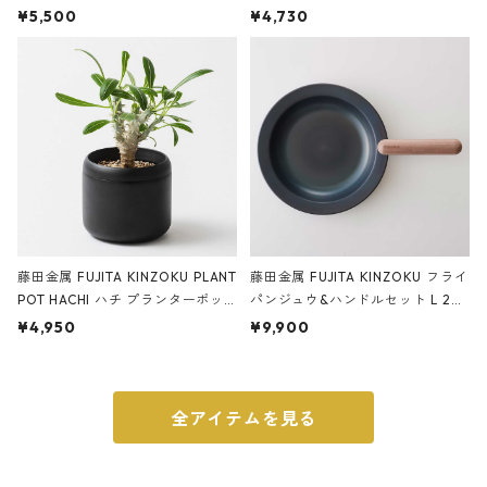
サンドカラー 石調 ideaco Station
石調 ideaco Umbrella Stand CUB
¥5,500
¥4,730
ery tape cutter ストーンサンド
E ストーンサンドブラック
ブラック
藤田金属 FUJITA KINZOKU PLANT
藤田金属 FUJITA KINZOKU フライ
POT HACHI ハチ プランターポッ
パンジュウ&ハンドルセット L 24c
ト 3号 ブラック
m ガス火・IH対応 鉄フライパン
¥4,950
¥9,900
ウォルナット
全アイテムを見る