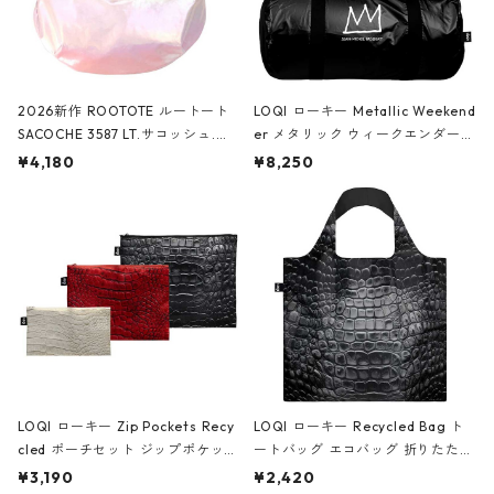
2026新作 ROOTOTE ルートート
LOQI ローキー Metallic Weekend
SACOCHE 3587 LT.サコッシュ.ル
er メタリック ウィークエンダー
ミエ-B ショルダーバッグ グロスピ
ボストンバッグ ショルダーバッグ
¥4,180
¥8,250
ンク
JEAN-MICHEL BASQUIAT/Crown
Black ジャン=ミッシェル・バスキ
ア/クラウン ブラック
LOQI ローキー Zip Pockets Recy
LOQI ローキー Recycled Bag ト
cled ポーチセット ジップポケット
ートバッグ エコバッグ 折りたたみ
ファスナーポーチ 撥水加工 トラベ
大きめ 撥水加工 収納ポーチ CRO
¥3,190
¥2,420