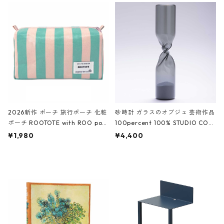
ルポーチ 化粧ポーチ 3点セット C
CODILE/Black クロコダイル/ブラ
ROCODILE/Black,Burgundy,Off
ック
White クロコダイル/ブラック、バ
ーガンディー、オフホワイト
2026新作 ポーチ 旅行ポーチ 化粧
砂時計 ガラスのオブジェ 芸術作品
ポーチ ROOTOTE with ROO pou
100percent 100% STUDIO COH
ch 3532 ルートート WR.ポーチ.ラ
AKU Timeless 100パーセント ス
¥1,980
¥4,400
ミネート-W ピンク・ミント
タジオコハク タイムレス Gray グ
レー