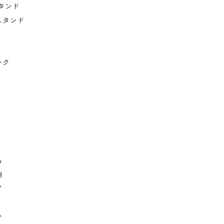
タンド
スタンド
ーク
品
納
ア
い