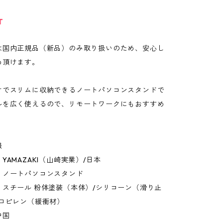
T
は国内正規品（新品）のみ取り扱いのため、安心し
め頂けます。
けでスリムに収納できるノートパソコンスタンドで
ルを広く使えるので、リモートワークにもおすすめ
報
YAMAZAKI（山崎実業）/日本
：ノートパソコンスタンド
：スチール 粉体塗装（本体）/シリコーン（滑り止
プロピレン（緩衝材）
中国