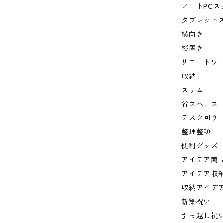
ノートPCス
タブレット
横向き
縦置き
リモートワ
収納
スリム
省スペース
デスク回り
整理整頓
便利グッズ
アイデア商
アイデア収
収納アイデ
新築祝い
引っ越し祝