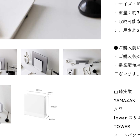
・サイズ：約W
・重量：約7
・収納可能な
チ、厚さ約2.
●ご購入前
・ご購入後
・撮影環境
ございます
山崎実業
YAMAZAKI
タワー
tower 
TOWER
ノートパソ