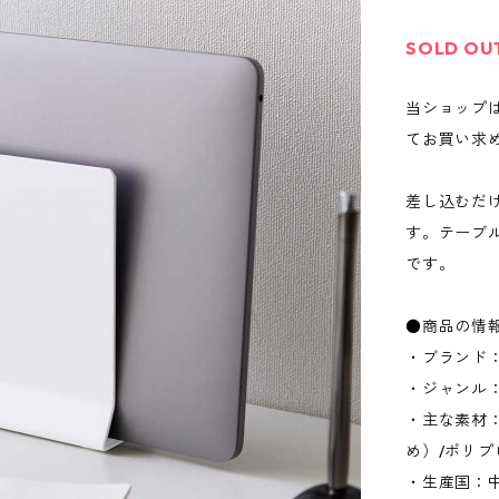
SOLD OU
当ショップ
てお買い求
差し込むだ
す。テーブ
です。
●商品の情
・ブランド：
・ジャンル
・主な素材
め）/ポリ
・生産国：