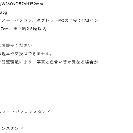
160xD57xH152mm
35g
ノートパソコン、タブレットPCの目安：17.3イン
7cm、重さ約2.8kg以内
にお読みください
の返品や交換はできません。
や閲覧環境により、写真と色合い等が異なる場合が
。
スリムノートパソコンスタンド
コンスタンド