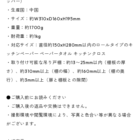
ッパー）
・生産国：中国
・サイズ：約W310xD160xH195mm
・重量：約1700g
・耐荷重：約1kg
・対応サイズ：直径約150xH280mm以内のロールタイプのキ
ッチンペーパー ペーパータオル キッチンクロス
・取り付け可能な吊り戸棚：約13〜25mm以内（棚板の厚
さ）、約310mm以上（棚の幅）、約160mm以上（棚の奥
行）、約3mm以上（扉と棚板との隙間）
●ご購入前にお読みください
・ご購入後の返品や交換はできません。
・撮影環境や閲覧環境により、写真と色合い等が異なる場合
がございます。