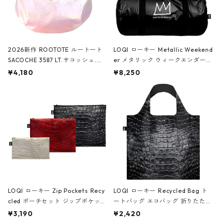
2026新作 ROOTOTE ルートート
LOQI ローキー Metallic Weekend
SACOCHE 3587 LT.サコッシュ.ル
er メタリック ウィークエンダー
ミエ-B ショルダーバッグ グロスピ
ボストンバッグ ショルダーバッグ
¥4,180
¥8,250
ンク
JEAN-MICHEL BASQUIAT/Crown
Black ジャン=ミッシェル・バスキ
ア/クラウン ブラック
LOQI ローキー Zip Pockets Recy
LOQI ローキー Recycled Bag ト
cled ポーチセット ジップポケット
ートバッグ エコバッグ 折りたたみ
ファスナーポーチ 撥水加工 トラベ
大きめ 撥水加工 収納ポーチ CRO
¥3,190
¥2,420