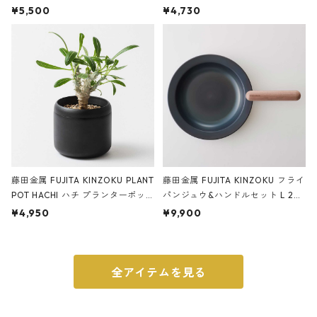
サンドカラー 石調 ideaco Station
石調 ideaco Umbrella Stand CUB
¥5,500
¥4,730
ery tape cutter ストーンサンド
E ストーンサンドブラック
ブラック
藤田金属 FUJITA KINZOKU PLANT
藤田金属 FUJITA KINZOKU フライ
POT HACHI ハチ プランターポッ
パンジュウ&ハンドルセット L 24c
ト 3号 ブラック
m ガス火・IH対応 鉄フライパン
¥4,950
¥9,900
ウォルナット
全アイテムを見る