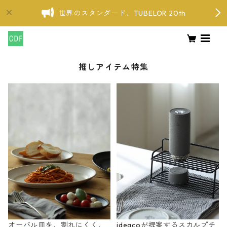
世界のスタンダード、TUBELOR 20th
推しアイテム特集
オーバル皿を、割れにくく、
ideacoが提案するスカルプチ