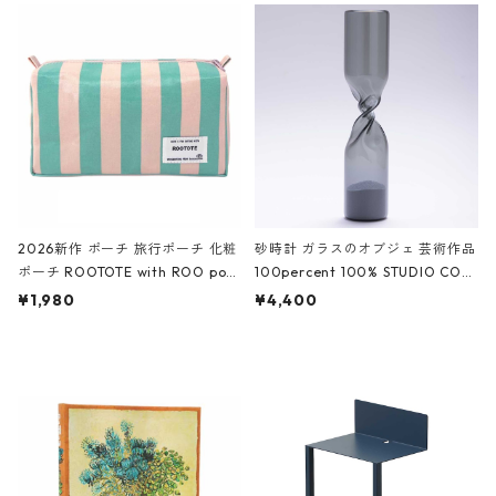
ルポーチ 化粧ポーチ 3点セット C
CODILE/Black クロコダイル/ブラ
ROCODILE/Black,Burgundy,Off
ック
White クロコダイル/ブラック、バ
ーガンディー、オフホワイト
2026新作 ポーチ 旅行ポーチ 化粧
砂時計 ガラスのオブジェ 芸術作品
ポーチ ROOTOTE with ROO pou
100percent 100% STUDIO COH
ch 3532 ルートート WR.ポーチ.ラ
AKU Timeless 100パーセント ス
¥1,980
¥4,400
ミネート-W ピンク・ミント
タジオコハク タイムレス Gray グ
レー