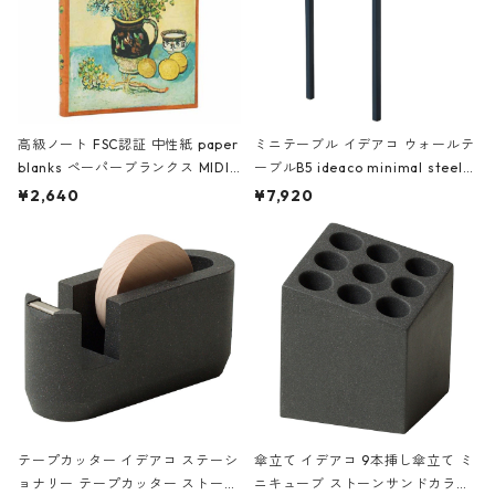
高級ノート FSC認証 中性紙 paper
ミニテーブル イデアコ ウォールテ
blanks ペーパーブランクス MIDI
ーブルB5 ideaco minimal steel f
ハードカバー 罫線 ヴァン・ゴッホ
urniture WALL Table B5 ネイビー
¥2,640
¥7,920
の静物画
テープカッター イデアコ ステーシ
傘立て イデアコ 9本挿し傘立て ミ
ョナリー テープカッター ストーン
ニキューブ ストーンサンドカラー