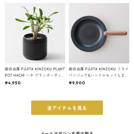
ery tape cutter ストーンサンド
E ストーンサンドブラック
ブラック
藤田金属 FUJITA KINZOKU PLANT
藤田金属 FUJITA KINZOKU フライ
POT HACHI ハチ プランターポッ
パンジュウ&ハンドルセット L 24c
ト 3号 ブラック
m ガス火・IH対応 鉄フライパン
¥4,950
¥9,900
ウォルナット
全アイテムを見る
メールマガジンを受け取る