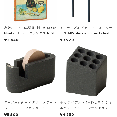
高級ノート FSC認証 中性紙 paper
ミニテーブル イデアコ ウォールテ
blanks ペーパーブランクス MIDI
ーブルB5 ideaco minimal steel f
ハードカバー 罫線 ヴァン・ゴッホ
urniture WALL Table B5 ネイビー
¥2,640
¥7,920
の静物画
テープカッター イデアコ ステーシ
傘立て イデアコ 9本挿し傘立て ミ
ョナリー テープカッター ストーン
ニキューブ ストーンサンドカラー
サンドカラー 石調 ideaco Station
石調 ideaco Umbrella Stand CUB
¥5,500
¥4,730