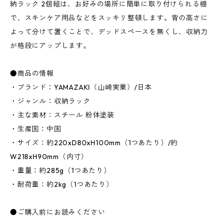
納ラック 2個組は、お好みの場所に簡単に取り付けられる棚
で、スキンケア用品などをスッキリ整頓します。背の高さに
よって分けて置くことで、デッドスペースを無くし、収納力
が格段にアップします。
●商品の情報
・ブランド：YAMAZAKI（山崎実業）/日本
・ジャンル：収納ラック
・主な素材：スチール 粉体塗装
・生産国：中国
・サイズ：約220xD80xH100mm（1つあたり）/約
W218xH90mm（内寸）
・重量：約285g（1つあたり）
・耐荷重：約2kg（1つあたり）
●ご購入前にお読みください