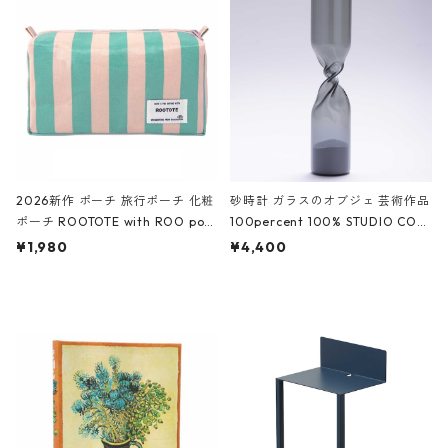
White クロコダイル/ブラック、バ
ーガンディー、オフホワイト
2026新作 ポーチ 旅行ポーチ 化粧
砂時計 ガラスのオブジェ 芸術作品
ポーチ ROOTOTE with ROO pou
100percent 100% STUDIO COH
ch 3532 ルートート WR.ポーチ.ラ
AKU Timeless 100パーセント ス
¥1,980
¥4,400
ミネート-W ピンク・ミント
タジオコハク タイムレス Gray グ
レー