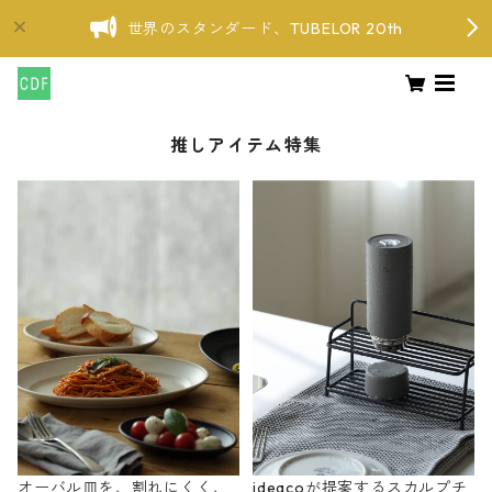
世界のスタンダード、TUBELOR 20th
推しアイテム特集
オーバル皿を、割れにくく、
ideacoが提案するスカルプチ