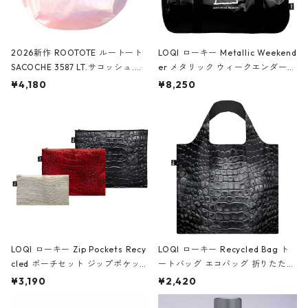
2026新作 ROOTOTE ルートート
LOQI ローキー Metallic Weekend
SACOCHE 3587 LT.サコッシュ.ル
er メタリック ウィークエンダー
ミエ-B ショルダーバッグ グロスピ
ボストンバッグ ショルダーバッグ
¥4,180
¥8,250
ンク
JEAN-MICHEL BASQUIAT/Crown
Black ジャン=ミッシェル・バスキ
ア/クラウン ブラック
LOQI ローキー Zip Pockets Recy
LOQI ローキー Recycled Bag ト
cled ポーチセット ジップポケット
ートバッグ エコバッグ 折りたたみ
ファスナーポーチ 撥水加工 トラベ
大きめ 撥水加工 収納ポーチ CRO
¥3,190
¥2,420
ルポーチ 化粧ポーチ 3点セット C
CODILE/Black クロコダイル/ブラ
ROCODILE/Black,Burgundy,Off
ック