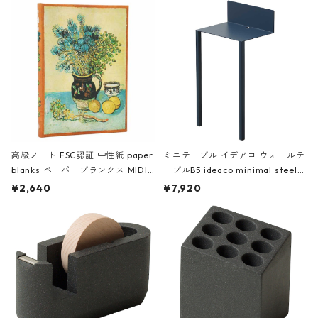
高級ノート FSC認証 中性紙 paper
ミニテーブル イデアコ ウォールテ
blanks ペーパーブランクス MIDI
ーブルB5 ideaco minimal steel f
ハードカバー 罫線 ヴァン・ゴッホ
urniture WALL Table B5 ネイビー
¥2,640
¥7,920
の静物画