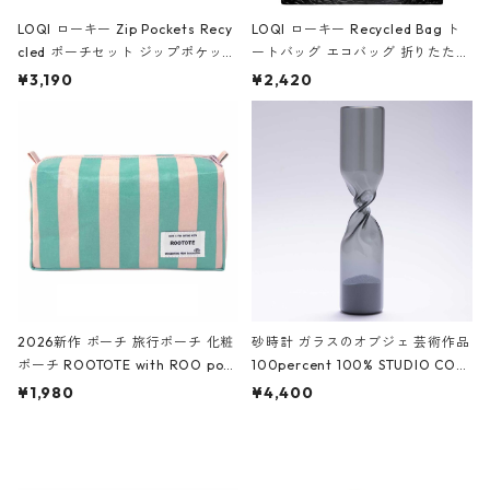
LOQI ローキー Zip Pockets Recy
LOQI ローキー Recycled Bag ト
cled ポーチセット ジップポケット
ートバッグ エコバッグ 折りたたみ
ファスナーポーチ 撥水加工 トラベ
大きめ 撥水加工 収納ポーチ CRO
¥3,190
¥2,420
ルポーチ 化粧ポーチ 3点セット C
CODILE/Black クロコダイル/ブラ
ROCODILE/Black,Burgundy,Off
ック
White クロコダイル/ブラック、バ
ーガンディー、オフホワイト
2026新作 ポーチ 旅行ポーチ 化粧
砂時計 ガラスのオブジェ 芸術作品
ポーチ ROOTOTE with ROO pou
100percent 100% STUDIO COH
ch 3532 ルートート WR.ポーチ.ラ
AKU Timeless 100パーセント ス
¥1,980
¥4,400
ミネート-W ピンク・ミント
タジオコハク タイムレス Gray グ
レー