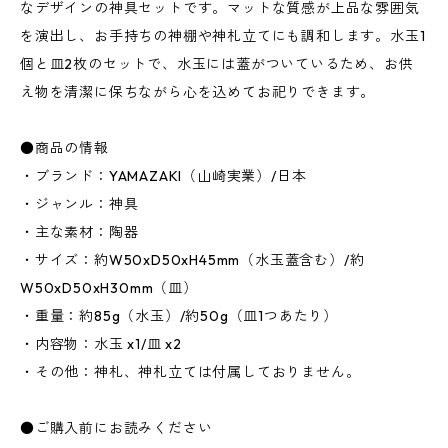
なデザインの神具セットです。マットな質感が上品な雰囲気
を演出し、お手持ちの神棚や神札立てにも調和します。水玉1
個と皿2枚のセットで、水玉には蓋がついているため、お供
え物を清潔に保ちながら心を込めてお祀りできます。
●商品の情報
・ブランド：YAMAZAKI（山崎実業）/日本
・ジャンル：神具
・主な素材：陶器
・サイズ：約W50xD50xH45mm（水玉蓋含む）/約
W50xD50xH30mm（皿）
・重量：約85g（水玉）/約50g（皿1つあたり）
・内容物：水玉 x1/皿 x2
・その他：神札、神札立ては付属しておりません。
●ご購入前にお読みください