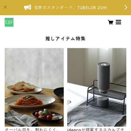
世界のスタンダード、TUBELOR 20th
推しアイテム特集
オーバル皿を、割れにくく、
ideacoが提案するスカルプチ