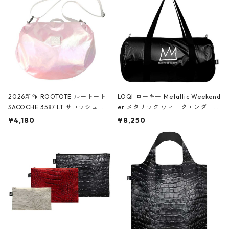
2026新作 ROOTOTE ルートート
LOQI ローキー Metallic Weekend
SACOCHE 3587 LT.サコッシュ.ル
er メタリック ウィークエンダー
ミエ-B ショルダーバッグ グロスピ
ボストンバッグ ショルダーバッグ
¥4,180
¥8,250
ンク
JEAN-MICHEL BASQUIAT/Crown
Black ジャン=ミッシェル・バスキ
ア/クラウン ブラック