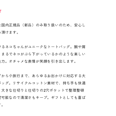
T
は国内正規品（新品）のみ取り扱いのため、安心し
め頂けます。
がるネコちゃんがユニークなトートバッグ。腕や肩
、まるでネコがぶら下がっているかのような楽しい
魅力。オチャメな表情が笑顔を引き出します。
グから小旅行まで、あらゆるお出かけに対応する大
バッグ。リサイクルコットン素材で、持ち手も快適
。大きな仕切りと仕切りの2穴ポケットで整理整頓
濯可能なので清潔さもキープ。ギフトとしても喜ば
す。