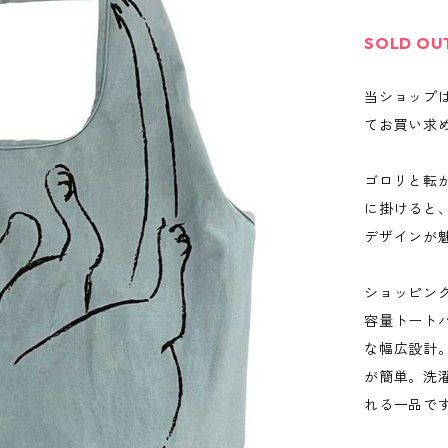
SOLD OU
当ショップ
てお買い求
ゴロリと転
に掛けると
デザインが
ショッピン
容量トート
な幅広設計
が簡単。洗
れる一品で