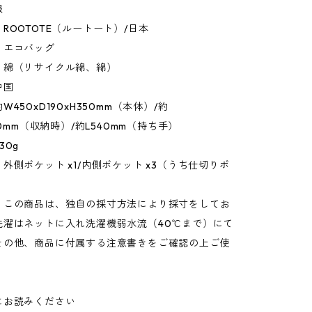
報
ROOTOTE（ルートート）/日本
：エコバッグ
：綿（リサイクル綿、綿）
中国
450xD190xH350mm（本体）/約
00mm（収納時）/約L540mm（持ち手）
30g
外側ポケット x1/内側ポケット x3（うち仕切りポ
：この商品は、独自の採寸方法により採寸をしてお
洗濯はネットに入れ洗濯機弱水流（40℃まで）にて
その他、商品に付属する注意書きをご確認の上ご使
。
にお読みください