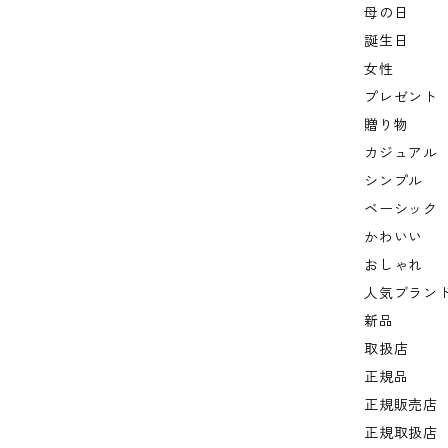
母の日
誕生日
女性
プレゼント
贈り物
カジュアル
シンプル
ベーシック
かわいい
おしゃれ
人気ブラン
新品
取扱店
正規品
正規販売店
正規取扱店