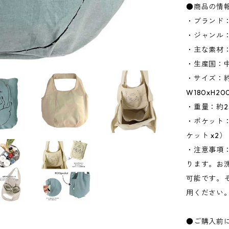
●商品の情
・ブランド：
・ジャンル
・主な素材
・生産国：
・サイズ：約W
W180xH2
・重量：約2
・ポケット：
ケット x2）
・注意事項
ります。お
可能です。
用ください
●ご購入前