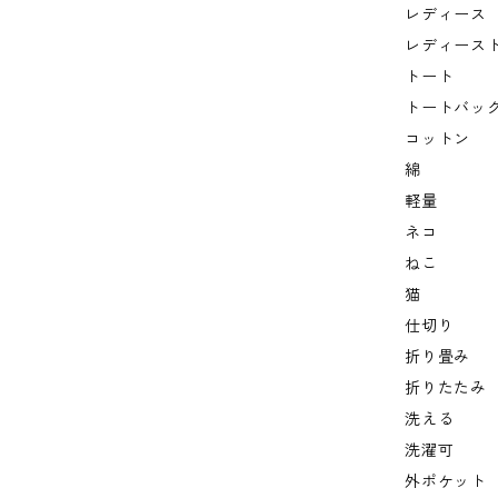
レディース
レディース
トート
トートバッ
コットン
綿
軽量
ネコ
ねこ
猫
仕切り
折り畳み
折りたたみ
洗える
洗濯可
外ポケット