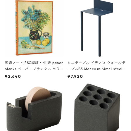
高級ノート FSC認証 中性紙 paper
ミニテーブル イデアコ ウォールテ
blanks ペーパーブランクス MIDI
ーブルB5 ideaco minimal steel f
ハードカバー 罫線 ヴァン・ゴッホ
urniture WALL Table B5 ネイビー
¥2,640
¥7,920
の静物画