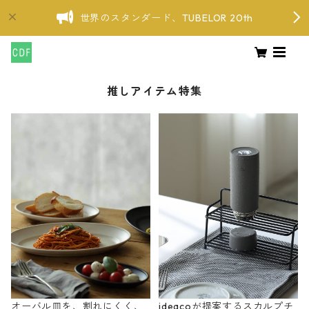
世界のスタンダード、TUBELOR 20th
推しアイテム特集
オーバル皿を、割れにくく、
ideacoが提案するスカルプチ