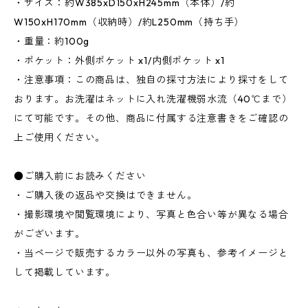
・サイズ：約W385xD150xH245mm（本体）/約
W150xH170mm（収納時）/約L250mm（持ち手）
・重量：約100g
・ポケット：外側ポケット x1/内側ポケット x1
・注意事項：この商品は、独自の採寸方法により採寸をして
おります。お洗濯はネットに入れ洗濯機弱水流（40℃まで）
にて可能です。その他、商品に付属する注意書きをご確認の
上ご使用ください。
●ご購入前にお読みください
・ご購入後の返品や交換はできません。
・撮影環境や閲覧環境により、写真と色合い等が異なる場合
がございます。
・当ページで販売するカラー以外の写真も、参考イメージと
して掲載しています。