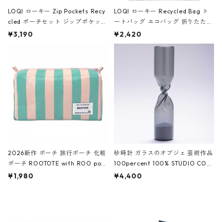
LOQI ローキー Zip Pockets Recy
LOQI ローキー Recycled Bag ト
cled ポーチセット ジップポケット
ートバッグ エコバッグ 折りたたみ
ファスナーポーチ 撥水加工 トラベ
大きめ 撥水加工 収納ポーチ CRO
¥3,190
¥2,420
ルポーチ 化粧ポーチ 3点セット C
CODILE/Black クロコダイル/ブラ
ROCODILE/Black,Burgundy,Off
ック
White クロコダイル/ブラック、バ
ーガンディー、オフホワイト
2026新作 ポーチ 旅行ポーチ 化粧
砂時計 ガラスのオブジェ 芸術作品
ポーチ ROOTOTE with ROO pou
100percent 100% STUDIO COH
ch 3532 ルートート WR.ポーチ.ラ
AKU Timeless 100パーセント ス
¥1,980
¥4,400
ミネート-W ピンク・ミント
タジオコハク タイムレス Gray グ
レー