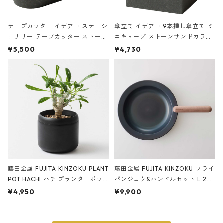
テープカッター イデアコ ステーシ
傘立て イデアコ 9本挿し傘立て ミ
ョナリー テープカッター ストーン
ニキューブ ストーンサンドカラー
サンドカラー 石調 ideaco Station
石調 ideaco Umbrella Stand CUB
¥5,500
¥4,730
ery tape cutter ストーンサンド
E ストーンサンドブラック
ブラック
藤田金属 FUJITA KINZOKU PLANT
藤田金属 FUJITA KINZOKU フライ
POT HACHI ハチ プランターポッ
パンジュウ&ハンドルセット L 24c
ト 3号 ブラック
m ガス火・IH対応 鉄フライパン
¥4,950
¥9,900
ウォルナット