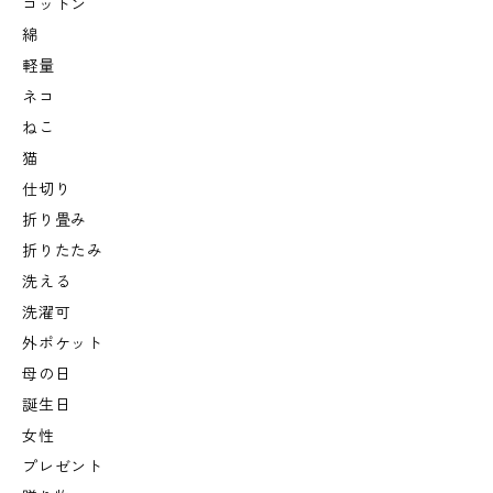
コットン
綿
軽量
ネコ
ねこ
猫
仕切り
折り畳み
折りたたみ
洗える
洗濯可
外ポケット
母の日
誕生日
女性
プレゼント