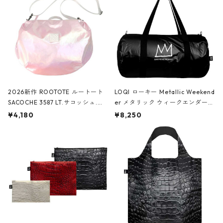
2026新作 ROOTOTE ルートート
LOQI ローキー Metallic Weekend
SACOCHE 3587 LT.サコッシュ.ル
er メタリック ウィークエンダー
ミエ-B ショルダーバッグ グロスピ
ボストンバッグ ショルダーバッグ
¥4,180
¥8,250
ンク
JEAN-MICHEL BASQUIAT/Crown
Black ジャン=ミッシェル・バスキ
ア/クラウン ブラック