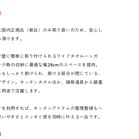
T
は国内正規品（新品）のみ取り扱いのため、安心し
め頂けます。
で壁に簡単に取り付けられるワイドタオルハンガ
ン小物の収納に最適な幅28cmのスペースを提供。
ルもしっかり掛けられ、掛ける部分が閉じている、
デザイン。キッチンタオルほか、掃除道具から鍋蓋
な用途で活躍します。
クを利用すれば、キッチンアイテムの整理整頓も一
使いやすさとスッキリ感を同時に叶える一品です。
報