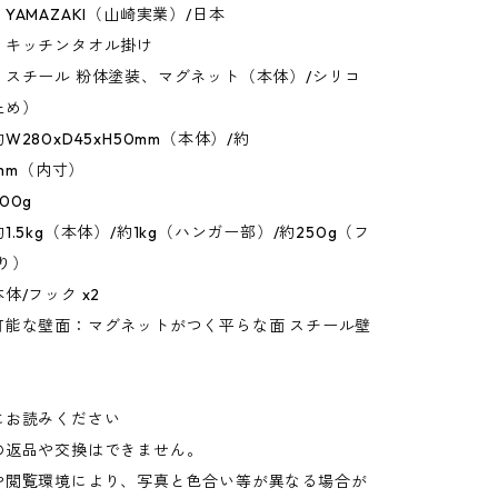
YAMAZAKI（山崎実業）/日本
：キッチンタオル掛け
：スチール 粉体塗装、マグネット（本体）/シリコ
止め）
280xD45xH50mm（本体）/約
8mm（内寸）
00g
.5kg（本体）/約1kg（ハンガー部）/約250g（フ
り）
体/フック x2
可能な壁面：マグネットがつく平らな面 スチール壁
にお読みください
の返品や交換はできません。
や閲覧環境により、写真と色合い等が異なる場合が