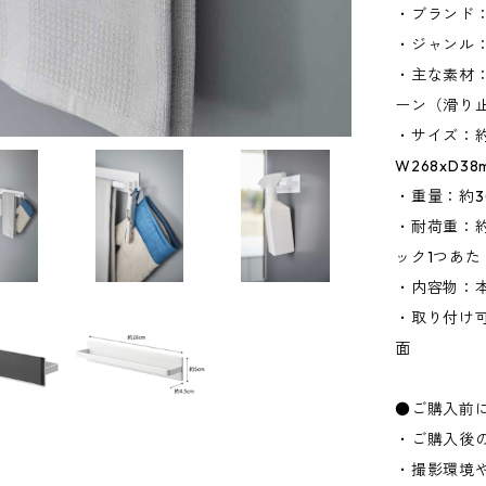
・ブランド：
・ジャンル
・主な素材
ーン（滑り
・サイズ：約W
W268xD3
・重量：約3
・耐荷重：約1
ック1つあた
・内容物：本
・取り付け
面
●ご購入前
・ご購入後
・撮影環境