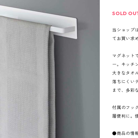
SOLD OU
当ショップ
てお買い求
マグネット
ー。キッチ
大きなタオ
落ちにくい
まで、多彩
付属のフッ
層便利に。
●商品の情