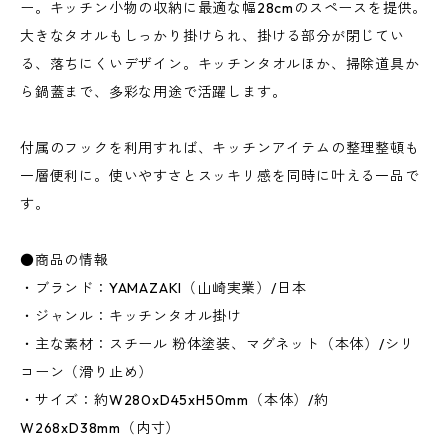
ー。キッチン小物の収納に最適な幅28cmのスペースを提供。
大きなタオルもしっかり掛けられ、掛ける部分が閉じてい
る、落ちにくいデザイン。キッチンタオルほか、掃除道具か
ら鍋蓋まで、多彩な用途で活躍します。
付属のフックを利用すれば、キッチンアイテムの整理整頓も
一層便利に。使いやすさとスッキリ感を同時に叶える一品で
す。
●商品の情報
・ブランド：YAMAZAKI（山崎実業）/日本
・ジャンル：キッチンタオル掛け
・主な素材：スチール 粉体塗装、マグネット（本体）/シリ
コーン（滑り止め）
・サイズ：約W280xD45xH50mm（本体）/約
W268xD38mm（内寸）