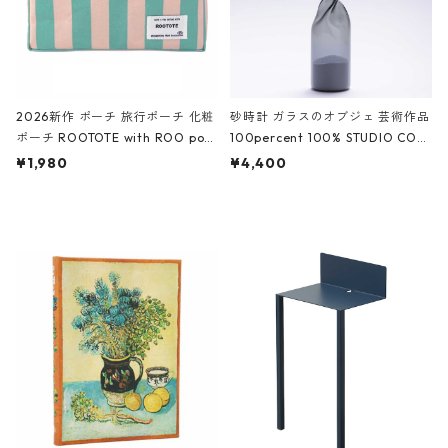
2026新作 ポーチ 旅行ポーチ 化粧
砂時計 ガラスのオブジェ 芸術作品
ポーチ ROOTOTE with ROO pou
100percent 100% STUDIO COH
ch 3532 ルートート WR.ポーチ.ラ
AKU Timeless 100パーセント ス
¥1,980
¥4,400
ミネート-W ピンク・ミント
タジオコハク タイムレス Gray グ
レー