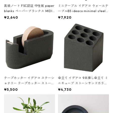
高級ノート FSC認証 中性紙 paper
ミニテーブル イデアコ ウォールテ
blanks ペーパーブランクス MIDI
ーブルB5 ideaco minimal steel f
ハードカバー 罫線 ヴァン・ゴッホ
urniture WALL Table B5 ネイビー
¥2,640
¥7,920
の静物画
テープカッター イデアコ ステーシ
傘立て イデアコ 9本挿し傘立て ミ
ョナリー テープカッター ストーン
ニキューブ ストーンサンドカラー
サンドカラー 石調 ideaco Station
石調 ideaco Umbrella Stand CUB
¥5,500
¥4,730
ery tape cutter ストーンサンド
E ストーンサンドブラック
ブラック