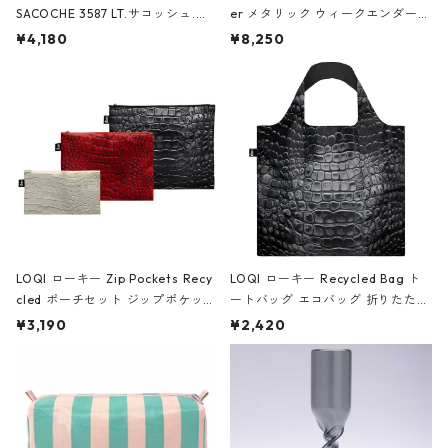
SACOCHE 3587 LT.サコッシュ.ル
er メタリック ウィークエンダー
ミエ-B ショルダーバッグ グロスピ
ボストンバッグ ショルダーバッグ
¥4,180
¥8,250
ンク
JEAN-MICHEL BASQUIAT/Crown
Black ジャン=ミッシェル・バスキ
ア/クラウン ブラック
LOQI ローキー Zip Pockets Recy
LOQI ローキー Recycled Bag ト
cled ポーチセット ジップポケット
ートバッグ エコバッグ 折りたたみ
ファスナーポーチ 撥水加工 トラベ
大きめ 撥水加工 収納ポーチ CRO
¥3,190
¥2,420
ルポーチ 化粧ポーチ 3点セット C
CODILE/Black クロコダイル/ブラ
ROCODILE/Black,Burgundy,Off
ック
White クロコダイル/ブラック、バ
ーガンディー、オフホワイト