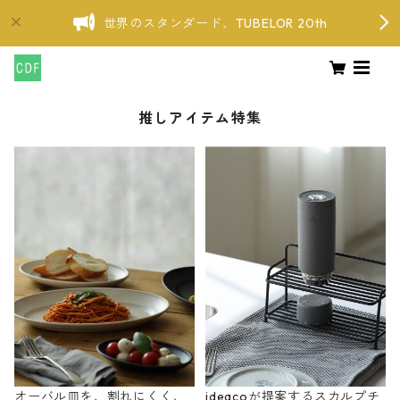
世界のスタンダード、TUBELOR 20th
推しアイテム特集
オーバル皿を、割れにくく、
ideacoが提案するスカルプチ