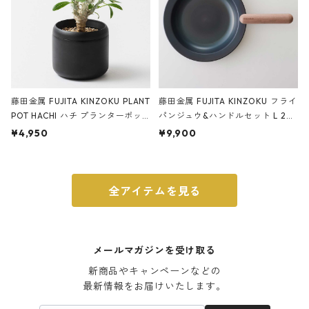
藤田金属 FUJITA KINZOKU PLANT
藤田金属 FUJITA KINZOKU フライ
POT HACHI ハチ プランターポッ
パンジュウ&ハンドルセット L 24c
ト 3号 ブラック
m ガス火・IH対応 鉄フライパン
¥4,950
¥9,900
ウォルナット
全アイテムを見る
メールマガジンを受け取る
新商品やキャンペーンなどの

最新情報をお届けいたします。