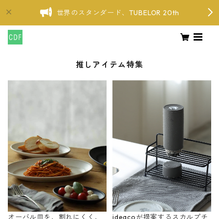
世界のスタンダード、TUBELOR 20th
推しアイテム特集
オーバル皿を、割れにくく、
ideacoが提案するスカルプチ