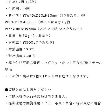
り止め）/鋼（バネ）
・生産国：中国
・サイズ：約W45xD20xH80mm（1つあたり）/約
W80xD80xH57mm（ボトル部内寸）/約
W35xD80xH57mm（スポンジ部1つあたり内寸）
・重量：約50g（1つあたり）
・耐荷重：約500g(1つあたり)
・耐熱温度：90℃
・耐冷温度：-40℃
・取り付け可能な壁面：マグネットがつく平らな面/スチール
壁面
・その他：商品は2個で1セットのお届けとなります。
●ご購入前にお読みください
・ご購入後の返品や交換はできません。
・撮影環境や閲覧環境により、写真と色合い等が異なる場合