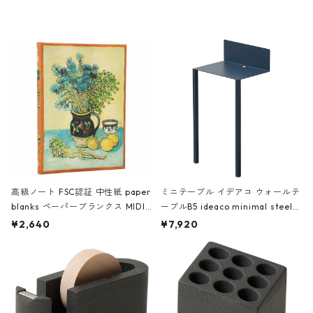
レー
高級ノート FSC認証 中性紙 paper
ミニテーブル イデアコ ウォールテ
blanks ペーパーブランクス MIDI
ーブルB5 ideaco minimal steel f
ハードカバー 罫線 ヴァン・ゴッホ
urniture WALL Table B5 ネイビー
¥2,640
¥7,920
の静物画