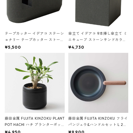
テープカッター イデアコ ステーシ
傘立て イデアコ 9本挿し傘立て ミ
ョナリー テープカッター ストーン
ニキューブ ストーンサンドカラー
サンドカラー 石調 ideaco Station
石調 ideaco Umbrella Stand CUB
¥5,500
¥4,730
ery tape cutter ストーンサンド
E ストーンサンドブラック
ブラック
藤田金属 FUJITA KINZOKU PLANT
藤田金属 FUJITA KINZOKU フライ
POT HACHI ハチ プランターポッ
パンジュウ&ハンドルセット L 24c
ト 3号 ブラック
m ガス火・IH対応 鉄フライパン
¥4,950
¥9,900