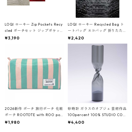
LOQI ローキー Zip Pockets Recy
LOQI ローキー Recycled Bag ト
cled ポーチセット ジップポケット
ートバッグ エコバッグ 折りたたみ
ファスナーポーチ 撥水加工 トラベ
大きめ 撥水加工 収納ポーチ CRO
¥3,190
¥2,420
ルポーチ 化粧ポーチ 3点セット C
CODILE/Black クロコダイル/ブラ
ROCODILE/Black,Burgundy,Off
ック
White クロコダイル/ブラック、バ
ーガンディー、オフホワイト
2026新作 ポーチ 旅行ポーチ 化粧
砂時計 ガラスのオブジェ 芸術作品
ポーチ ROOTOTE with ROO pou
100percent 100% STUDIO COH
ch 3532 ルートート WR.ポーチ.ラ
AKU Timeless 100パーセント ス
¥1,980
¥4,400
ミネート-W ピンク・ミント
タジオコハク タイムレス Gray グ