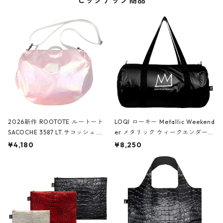
ピックアップ商品
2026新作 ROOTOTE ルートート
LOQI ローキー Metallic Weekend
SACOCHE 3587 LT.サコッシュ.ル
er メタリック ウィークエンダー
ミエ-B ショルダーバッグ グロスピ
ボストンバッグ ショルダーバッグ
¥4,180
¥8,250
ンク
JEAN-MICHEL BASQUIAT/Crown
Black ジャン=ミッシェル・バスキ
ア/クラウン ブラック