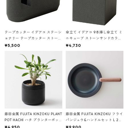
テープカッター イデアコ ステーシ
傘立て イデアコ 9本挿し傘立て ミ
ョナリー テープカッター ストーン
ニキューブ ストーンサンドカラー
サンドカラー 石調 ideaco Station
石調 ideaco Umbrella Stand CUB
¥5,500
¥4,730
ery tape cutter ストーンサンド
E ストーンサンドブラック
ブラック
藤田金属 FUJITA KINZOKU PLANT
藤田金属 FUJITA KINZOKU フライ
POT HACHI ハチ プランターポッ
パンジュウ&ハンドルセット L 24c
ト 3号 ブラック
m ガス火・IH対応 鉄フライパン
¥4,950
¥9,900