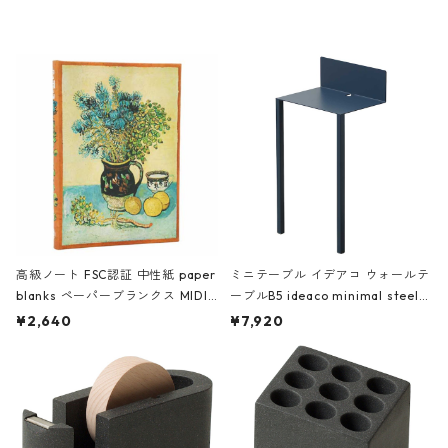
レー
高級ノート FSC認証 中性紙 paper
ミニテーブル イデアコ ウォールテ
blanks ペーパーブランクス MIDI
ーブルB5 ideaco minimal steel f
ハードカバー 罫線 ヴァン・ゴッホ
urniture WALL Table B5 ネイビー
¥2,640
¥7,920
の静物画