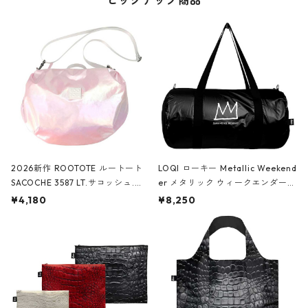
ピックアップ商品
2026新作 ROOTOTE ルートート
LOQI ローキー Metallic Weekend
SACOCHE 3587 LT.サコッシュ.ル
er メタリック ウィークエンダー
ミエ-B ショルダーバッグ グロスピ
ボストンバッグ ショルダーバッグ
¥4,180
¥8,250
ンク
JEAN-MICHEL BASQUIAT/Crown
Black ジャン=ミッシェル・バスキ
ア/クラウン ブラック