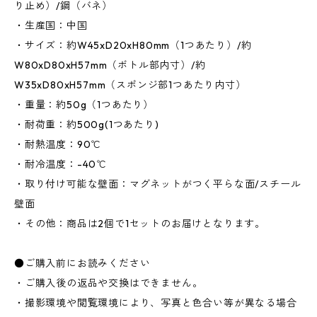
り止め）/鋼（バネ）
・生産国：中国
・サイズ：約W45xD20xH80mm（1つあたり）/約
W80xD80xH57mm（ボトル部内寸）/約
W35xD80xH57mm（スポンジ部1つあたり内寸）
・重量：約50g（1つあたり）
・耐荷重：約500g(1つあたり)
・耐熱温度：90℃
・耐冷温度：-40℃
・取り付け可能な壁面：マグネットがつく平らな面/スチール
壁面
・その他：商品は2個で1セットのお届けとなります。
●ご購入前にお読みください
・ご購入後の返品や交換はできません。
・撮影環境や閲覧環境により、写真と色合い等が異なる場合