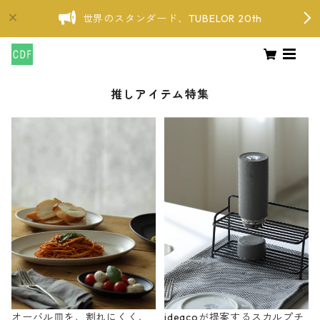
世界のスタンダード、TUBELOR 20th
推しアイテム特集
オーバル皿を、割れにくく、
ideacoが提案するスカルプチ