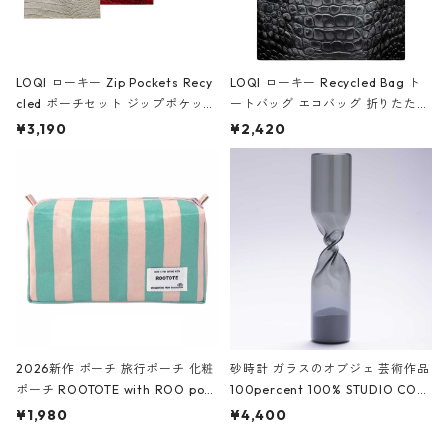
LOQI ローキー Zip Pockets Recy
LOQI ローキー Recycled Bag ト
cled ポーチセット ジップポケット
ートバッグ エコバッグ 折りたたみ
ファスナーポーチ 撥水加工 トラベ
大きめ 撥水加工 収納ポーチ CRO
¥3,190
¥2,420
ルポーチ 化粧ポーチ 3点セット C
CODILE/Black クロコダイル/ブラ
ROCODILE/Black,Burgundy,Off
ック
White クロコダイル/ブラック、バ
ーガンディー、オフホワイト
2026新作 ポーチ 旅行ポーチ 化粧
砂時計 ガラスのオブジェ 芸術作品
ポーチ ROOTOTE with ROO pou
100percent 100% STUDIO COH
ch 3532 ルートート WR.ポーチ.ラ
AKU Timeless 100パーセント ス
¥1,980
¥4,400
ミネート-W ピンク・ミント
タジオコハク タイムレス Gray グ