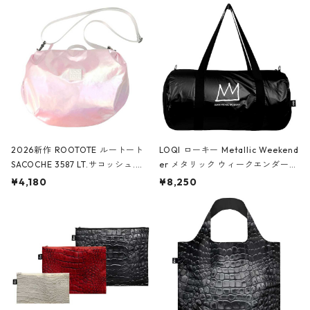
2026新作 ROOTOTE ルートート
LOQI ローキー Metallic Weekend
SACOCHE 3587 LT.サコッシュ.ル
er メタリック ウィークエンダー
ミエ-B ショルダーバッグ グロスピ
ボストンバッグ ショルダーバッグ
¥4,180
¥8,250
ンク
JEAN-MICHEL BASQUIAT/Crown
Black ジャン=ミッシェル・バスキ
ア/クラウン ブラック