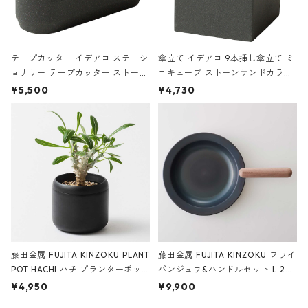
テープカッター イデアコ ステーシ
傘立て イデアコ 9本挿し傘立て ミ
ョナリー テープカッター ストーン
ニキューブ ストーンサンドカラー
サンドカラー 石調 ideaco Station
石調 ideaco Umbrella Stand CUB
¥5,500
¥4,730
ery tape cutter ストーンサンド
E ストーンサンドブラック
ブラック
藤田金属 FUJITA KINZOKU PLANT
藤田金属 FUJITA KINZOKU フライ
POT HACHI ハチ プランターポッ
パンジュウ&ハンドルセット L 24c
ト 3号 ブラック
m ガス火・IH対応 鉄フライパン
¥4,950
¥9,900
ウォルナット