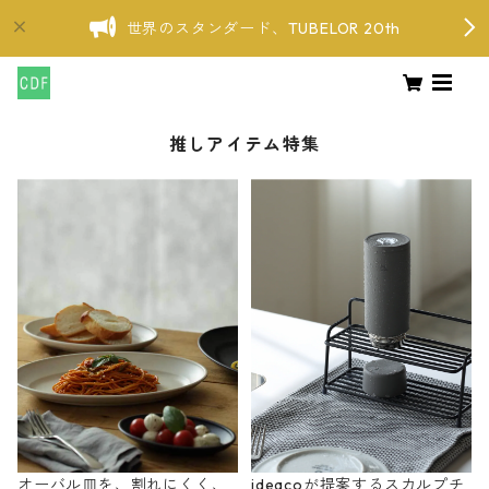
世界のスタンダード、TUBELOR 20th
推しアイテム特集
オーバル皿を、割れにくく、
ideacoが提案するスカルプチ