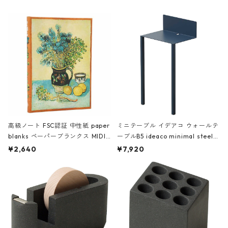
高級ノート FSC認証 中性紙 paper
ミニテーブル イデアコ ウォールテ
blanks ペーパーブランクス MIDI
ーブルB5 ideaco minimal steel f
ハードカバー 罫線 ヴァン・ゴッホ
urniture WALL Table B5 ネイビー
¥2,640
¥7,920
の静物画