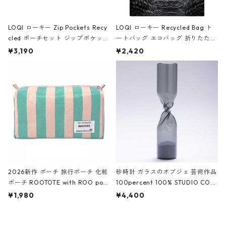
LOQI ローキー Zip Pockets Recy
LOQI ローキー Recycled Bag ト
cled ポーチセット ジップポケット
ートバッグ エコバッグ 折りたたみ
ファスナーポーチ 撥水加工 トラベ
大きめ 撥水加工 収納ポーチ CRO
¥3,190
¥2,420
ルポーチ 化粧ポーチ 3点セット C
CODILE/Black クロコダイル/ブラ
ROCODILE/Black,Burgundy,Off
ック
White クロコダイル/ブラック、バ
ーガンディー、オフホワイト
2026新作 ポーチ 旅行ポーチ 化粧
砂時計 ガラスのオブジェ 芸術作品
ポーチ ROOTOTE with ROO pou
100percent 100% STUDIO COH
ch 3532 ルートート WR.ポーチ.ラ
AKU Timeless 100パーセント ス
¥1,980
¥4,400
ミネート-W ピンク・ミント
タジオコハク タイムレス Gray グ
レー