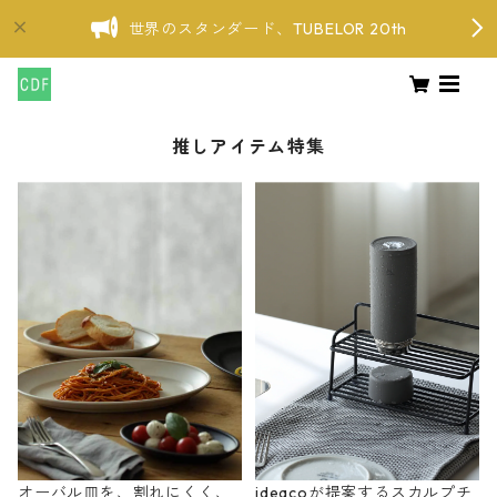
世界のスタンダード、TUBELOR 20th
推しアイテム特集
オーバル皿を、割れにくく、
ideacoが提案するスカルプチ