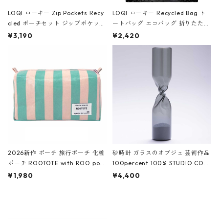
LOQI ローキー Zip Pockets Recy
LOQI ローキー Recycled Bag ト
cled ポーチセット ジップポケット
ートバッグ エコバッグ 折りたたみ
ファスナーポーチ 撥水加工 トラベ
大きめ 撥水加工 収納ポーチ CRO
¥3,190
¥2,420
ルポーチ 化粧ポーチ 3点セット C
CODILE/Black クロコダイル/ブラ
ROCODILE/Black,Burgundy,Off
ック
White クロコダイル/ブラック、バ
ーガンディー、オフホワイト
2026新作 ポーチ 旅行ポーチ 化粧
砂時計 ガラスのオブジェ 芸術作品
ポーチ ROOTOTE with ROO pou
100percent 100% STUDIO COH
ch 3532 ルートート WR.ポーチ.ラ
AKU Timeless 100パーセント ス
¥1,980
¥4,400
ミネート-W ピンク・ミント
タジオコハク タイムレス Gray グ
レー