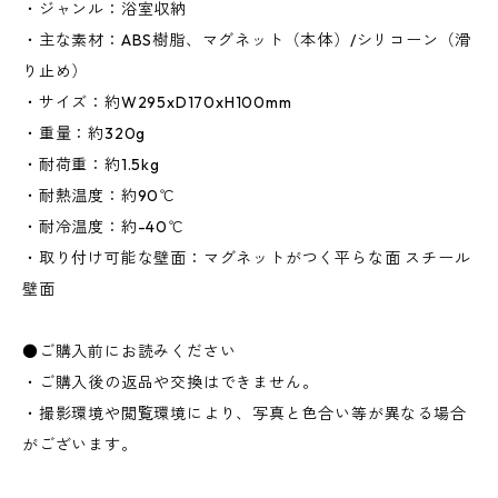
・ジャンル：浴室収納
・主な素材：ABS樹脂、マグネット（本体）/シリコーン（滑
り止め）
・サイズ：約W295xD170xH100mm
・重量：約320g
・耐荷重：約1.5kg
・耐熱温度：約90℃
・耐冷温度：約-40℃
・取り付け可能な壁面：マグネットがつく平らな面 スチール
壁面
●ご購入前にお読みください
・ご購入後の返品や交換はできません。
・撮影環境や閲覧環境により、写真と色合い等が異なる場合
がございます。