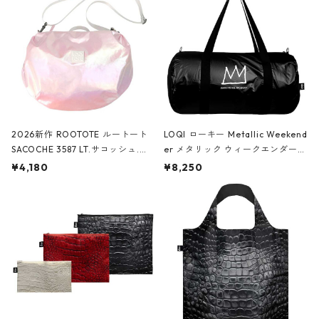
2026新作 ROOTOTE ルートート
LOQI ローキー Metallic Weekend
SACOCHE 3587 LT.サコッシュ.ル
er メタリック ウィークエンダー
ミエ-B ショルダーバッグ グロスピ
ボストンバッグ ショルダーバッグ
¥4,180
¥8,250
ンク
JEAN-MICHEL BASQUIAT/Crown
Black ジャン=ミッシェル・バスキ
ア/クラウン ブラック