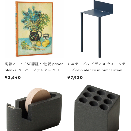
高級ノート FSC認証 中性紙 paper
ミニテーブル イデアコ ウォールテ
blanks ペーパーブランクス MIDI
ーブルB5 ideaco minimal steel f
ハードカバー 罫線 ヴァン・ゴッホ
urniture WALL Table B5 ネイビー
¥2,640
¥7,920
の静物画