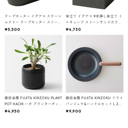
テープカッター イデアコ ステーシ
傘立て イデアコ 9本挿し傘立て ミ
ョナリー テープカッター ストーン
ニキューブ ストーンサンドカラー
サンドカラー 石調 ideaco Station
石調 ideaco Umbrella Stand CUB
¥5,500
¥4,730
ery tape cutter ストーンサンド
E ストーンサンドブラック
ブラック
藤田金属 FUJITA KINZOKU PLANT
藤田金属 FUJITA KINZOKU フライ
POT HACHI ハチ プランターポッ
パンジュウ&ハンドルセット L 24c
ト 3号 ブラック
m ガス火・IH対応 鉄フライパン
¥4,950
¥9,900
ウォルナット