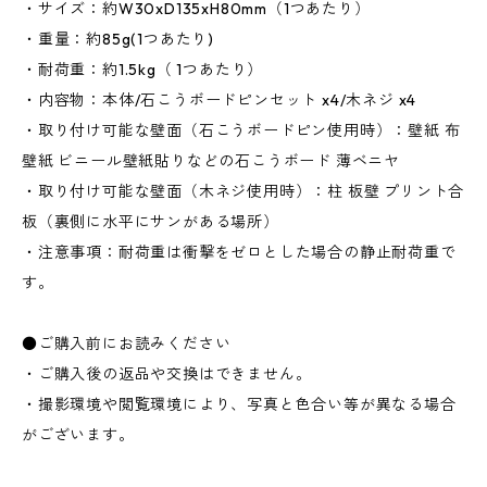
・サイズ：約W30xD135xH80mm（1つあたり）
・重量：約85g(1つあたり)
・耐荷重：約1.5kg（ 1つあたり）
・内容物：本体/石こうボードピンセット x4/木ネジ x4
・取り付け可能な壁面（石こうボードピン使用時）：壁紙 布
壁紙 ビニール壁紙貼りなどの石こうボード 薄ベニヤ
・取り付け可能な壁面（木ネジ使用時）：柱 板壁 プリント合
板（裏側に水平にサンがある場所）
・注意事項：耐荷重は衝撃をゼロとした場合の静止耐荷重で
す。
●ご購入前にお読みください
・ご購入後の返品や交換はできません。
・撮影環境や閲覧環境により、写真と色合い等が異なる場合
がございます。