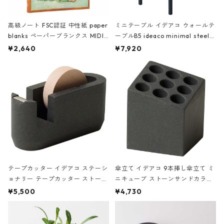
高級ノート FSC認証 中性紙 paper
ミニテーブル イデアコ ウォールテ
blanks ペーパーブランクス MIDI
ーブルB5 ideaco minimal steel f
ハードカバー 罫線 ヴァン・ゴッホ
urniture WALL Table B5 ネイビー
¥2,640
¥7,920
の静物画
テープカッター イデアコ ステーシ
傘立て イデアコ 9本挿し傘立て ミ
ョナリー テープカッター ストーン
ニキューブ ストーンサンドカラー
サンドカラー 石調 ideaco Station
石調 ideaco Umbrella Stand CUB
¥5,500
¥4,730
ery tape cutter ストーンサンド
E ストーンサンドブラック
ブラック