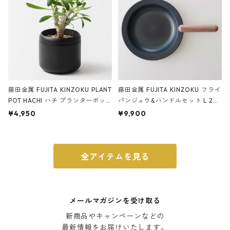
藤田金属 FUJITA KINZOKU PLANT
藤田金属 FUJITA KINZOKU フライ
POT HACHI ハチ プランターポッ
パンジュウ&ハンドルセット L 24c
ト 3号 ブラック
m ガス火・IH対応 鉄フライパン
¥4,950
¥9,900
ウォルナット
全アイテムを見る
メールマガジンを受け取る
新商品やキャンペーンなどの

最新情報をお届けいたします。