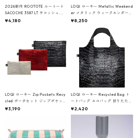
2026新作 ROOTOTE ルートート
LOQI ローキー Metallic Weekend
SACOCHE 3587 LT.サコッシュ.ル
er メタリック ウィークエンダー
ミエ-B ショルダーバッグ グロスピ
ボストンバッグ ショルダーバッグ
¥4,180
¥8,250
ンク
JEAN-MICHEL BASQUIAT/Crown
Black ジャン=ミッシェル・バスキ
ア/クラウン ブラック
LOQI ローキー Zip Pockets Recy
LOQI ローキー Recycled Bag ト
cled ポーチセット ジップポケット
ートバッグ エコバッグ 折りたたみ
ファスナーポーチ 撥水加工 トラベ
大きめ 撥水加工 収納ポーチ CRO
¥3,190
¥2,420
ルポーチ 化粧ポーチ 3点セット C
CODILE/Black クロコダイル/ブラ
ROCODILE/Black,Burgundy,Off
ック
White クロコダイル/ブラック、バ
ーガンディー、オフホワイト