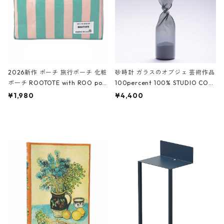
2026新作 ポーチ 旅行ポーチ 化粧
砂時計 ガラスのオブジェ 芸術作品
ポーチ ROOTOTE with ROO pou
100percent 100% STUDIO COH
ch 3532 ルートート WR.ポーチ.ラ
AKU Timeless 100パーセント ス
¥1,980
¥4,400
ミネート-W ピンク・ミント
タジオコハク タイムレス Gray グ
レー