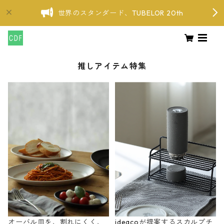
世界のスタンダード、TUBELOR 20th
推しアイテム特集
オーバル皿を、割れにくく、
ideacoが提案するスカルプチ