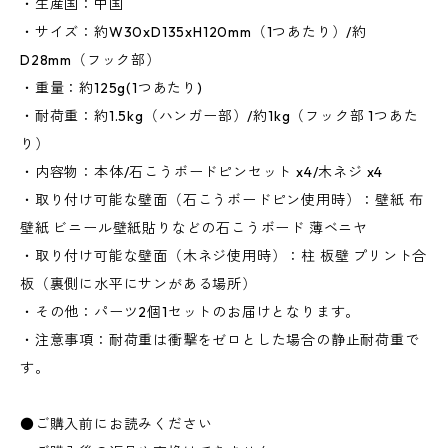
・生産国：中国
・サイズ：約W30xD135xH120mm（1つあたり）/約
D28mm（フック部）
・重量：約125g(1つあたり)
・耐荷重：約1.5kg（ハンガー部）/約1kg（フック部 1つあた
り）
・内容物：本体/石こうボードピンセット x4/木ネジ x4
・取り付け可能な壁面（石こうボードピン使用時）：壁紙 布
壁紙 ビニール壁紙貼りなどの石こうボード 薄ベニヤ
・取り付け可能な壁面（木ネジ使用時）：柱 板壁 プリント合
板（裏側に水平にサンがある場所）
・その他：パーツ2個1セットのお届けとなります。
・注意事項：耐荷重は衝撃をゼロとした場合の静止耐荷重で
す。
●ご購入前にお読みください