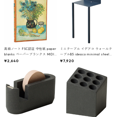
高級ノート FSC認証 中性紙 paper
ミニテーブル イデアコ ウォールテ
blanks ペーパーブランクス MIDI
ーブルB5 ideaco minimal steel f
ハードカバー 罫線 ヴァン・ゴッホ
urniture WALL Table B5 ネイビー
¥2,640
¥7,920
の静物画