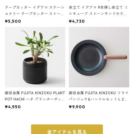
テープカッター イデアコ ステーシ
傘立て イデアコ 9本挿し傘立て ミ
ョナリー テープカッター ストーン
ニキューブ ストーンサンドカラー
サンドカラー 石調 ideaco Station
石調 ideaco Umbrella Stand CUB
¥5,500
¥4,730
ery tape cutter ストーンサンド
E ストーンサンドブラック
ブラック
藤田金属 FUJITA KINZOKU PLANT
藤田金属 FUJITA KINZOKU フライ
POT HACHI ハチ プランターポッ
パンジュウ&ハンドルセット L 24c
ト 3号 ブラック
m ガス火・IH対応 鉄フライパン
¥4,950
¥9,900
ウォルナット
全アイテムを見る