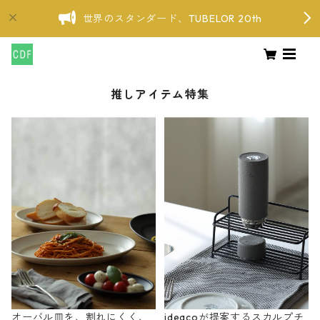
世界のスタンダード、TUBELOR 20th
推しアイテム特集
オーバル皿を、割れにくく、
ideacoが提案するスカルプチ