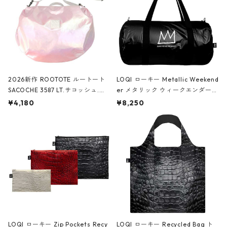
2026新作 ROOTOTE ルートート
LOQI ローキー Metallic Weekend
SACOCHE 3587 LT.サコッシュ.ル
er メタリック ウィークエンダー
ミエ-B ショルダーバッグ グロスピ
ボストンバッグ ショルダーバッグ
¥4,180
¥8,250
ンク
JEAN-MICHEL BASQUIAT/Crown
Black ジャン=ミッシェル・バスキ
ア/クラウン ブラック
LOQI ローキー Zip Pockets Recy
LOQI ローキー Recycled Bag ト