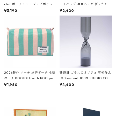
cled ポーチセット ジップポケット
ートバッグ エコバッグ 折りたたみ
ファスナーポーチ 撥水加工 トラベ
大きめ 撥水加工 収納ポーチ CRO
¥3,190
¥2,420
ルポーチ 化粧ポーチ 3点セット C
CODILE/Black クロコダイル/ブラ
ROCODILE/Black,Burgundy,Off
ック
White クロコダイル/ブラック、バ
ーガンディー、オフホワイト
2026新作 ポーチ 旅行ポーチ 化粧
砂時計 ガラスのオブジェ 芸術作品
ポーチ ROOTOTE with ROO pou
100percent 100% STUDIO COH
ch 3532 ルートート WR.ポーチ.ラ
AKU Timeless 100パーセント ス
¥1,980
¥4,400
ミネート-W ピンク・ミント
タジオコハク タイムレス Gray グ
レー