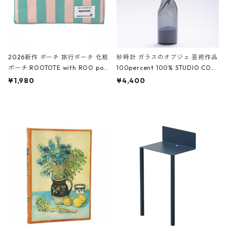
2026新作 ポーチ 旅行ポーチ 化粧
砂時計 ガラスのオブジェ 芸術作品
ポーチ ROOTOTE with ROO pou
100percent 100% STUDIO COH
ch 3532 ルートート WR.ポーチ.ラ
AKU Timeless 100パーセント ス
¥1,980
¥4,400
ミネート-W ピンク・ミント
タジオコハク タイムレス Gray グ
レー