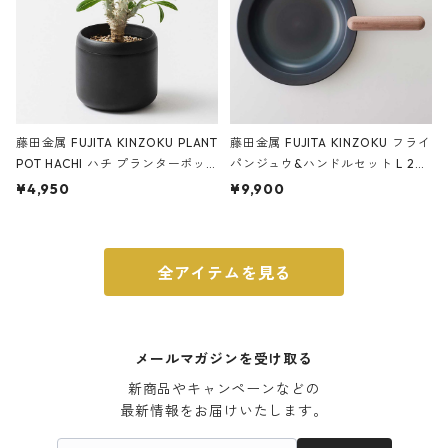
藤田金属 FUJITA KINZOKU PLANT
藤田金属 FUJITA KINZOKU フライ
POT HACHI ハチ プランターポッ
パンジュウ&ハンドルセット L 24c
ト 3号 ブラック
m ガス火・IH対応 鉄フライパン
¥4,950
¥9,900
ウォルナット
全アイテムを見る
メールマガジンを受け取る
新商品やキャンペーンなどの

最新情報をお届けいたします。