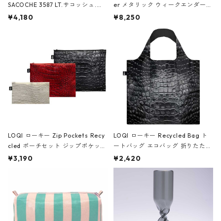
SACOCHE 3587 LT.サコッシュ.ル
er メタリック ウィークエンダー
ミエ-B ショルダーバッグ グロスピ
ボストンバッグ ショルダーバッグ
¥4,180
¥8,250
ンク
JEAN-MICHEL BASQUIAT/Crown
Black ジャン=ミッシェル・バスキ
ア/クラウン ブラック
LOQI ローキー Zip Pockets Recy
LOQI ローキー Recycled Bag ト
cled ポーチセット ジップポケット
ートバッグ エコバッグ 折りたたみ
ファスナーポーチ 撥水加工 トラベ
大きめ 撥水加工 収納ポーチ CRO
¥3,190
¥2,420
ルポーチ 化粧ポーチ 3点セット C
CODILE/Black クロコダイル/ブラ
ROCODILE/Black,Burgundy,Off
ック
White クロコダイル/ブラック、バ
ーガンディー、オフホワイト