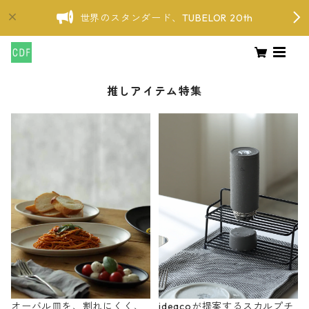
世界のスタンダード、TUBELOR 20th
推しアイテム特集
オーバル皿を、割れにくく、
ideacoが提案するスカルプチ