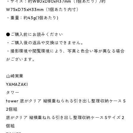
・サイズ：約W80xD80xH37mm（1個あたり）/約
W75xD75xH33mm（1個あたり内寸）
・重量：約43g(1個あたり)
●ご購入前にお読みください
・ご購入後の返品や交換はできません。
・撮影環境や閲覧環境により、写真と色合い等が異なる場合
がございます。
山崎実業
YAMAZAKI
タワー
tower 底がクリア 縦横重ねられる引き出し整理収納ケース S
2個組
底がクリア 縦横重ねれる引き出し整理収納ケース Sサイズ 2
個組