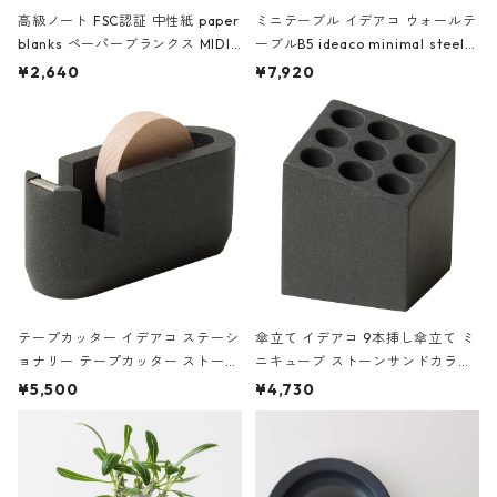
高級ノート FSC認証 中性紙 paper
ミニテーブル イデアコ ウォールテ
blanks ペーパーブランクス MIDI
ーブルB5 ideaco minimal steel f
ハードカバー 罫線 ヴァン・ゴッホ
urniture WALL Table B5 ネイビー
¥2,640
¥7,920
の静物画
テープカッター イデアコ ステーシ
傘立て イデアコ 9本挿し傘立て ミ
ョナリー テープカッター ストーン
ニキューブ ストーンサンドカラー
サンドカラー 石調 ideaco Station
石調 ideaco Umbrella Stand CUB
¥5,500
¥4,730
ery tape cutter ストーンサンド
E ストーンサンドブラック
ブラック