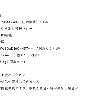
報
YAMAZAKI（山崎実業）/日本
：引き出し整理トレー
PS樹脂
中国
80xD160xH37mm（1個あたり）/約
5xH33mm（1個あたり内寸）
.5g(1個あたり)
にお読みください
の返品や交換はできません。
や閲覧環境により、写真と色合い等が異なる場合が
。