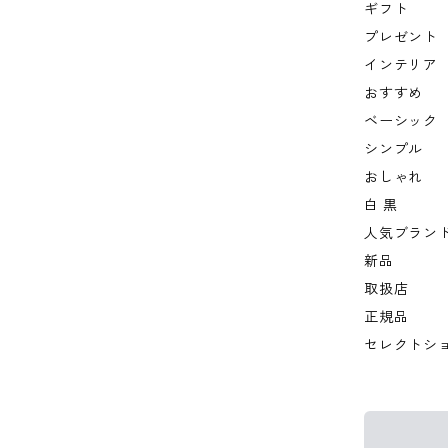
ギフト
プレゼント
インテリア
おすすめ
ベーシック
シンプル
おしゃれ
白 黒
人気ブラン
新品
取扱店
正規品
セレクトシ