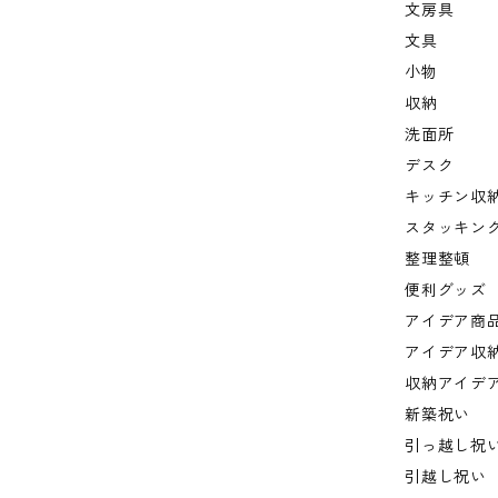
文房具
文具
小物
収納
洗面所
デスク
キッチン収
スタッキン
整理整頓
便利グッズ
アイデア商
アイデア収
収納アイデ
新築祝い
引っ越し祝
引越し祝い