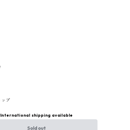
ド
ョップ
International shipping available
Sold out