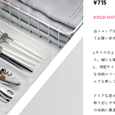
¥715
SOLD OU
当ショップ
てお買い求
Lサイズの
ス。縦にも
L、深型サ
な収納スペ
ムでも美し
クリアな底
取り出しや
の収納に最