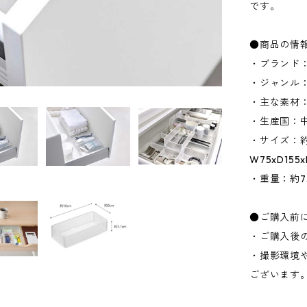
です。
●商品の情
・ブランド：
・ジャンル
・主な素材：
・生産国：
・サイズ：約W
W75xD15
・重量：約73
●ご購入前
・ご購入後
・撮影環境
ございます