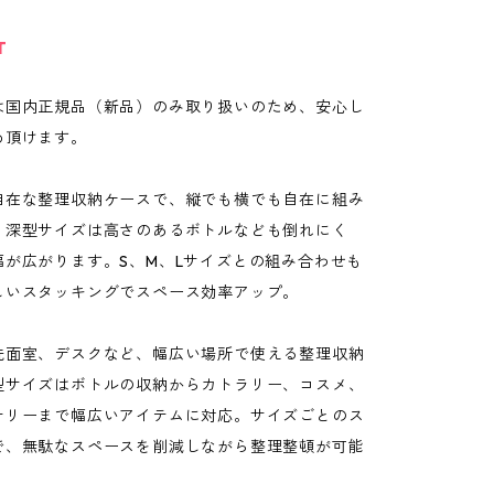
T
は国内正規品（新品）のみ取り扱いのため、安心し
め頂けます。
自在な整理収納ケースで、縦でも横でも自在に組み
。深型サイズは高さのあるボトルなども倒れにく
幅が広がります。S、M、Lサイズとの組み合わせも
しいスタッキングでスペース効率アップ。
洗面室、デスクなど、幅広い場所で使える整理収納
型サイズはボトルの収納からカトラリー、コスメ、
ナリーまで幅広いアイテムに対応。サイズごとのス
で、無駄なスペースを削減しながら整理整頓が可能