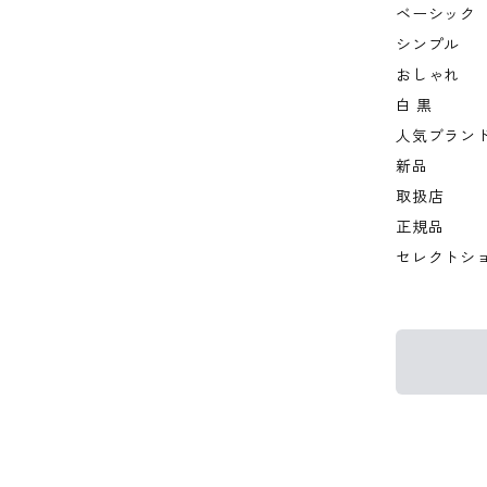
ベーシック
シンプル
おしゃれ
白 黒
人気ブラン
新品
取扱店
正規品
セレクトシ