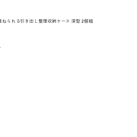
縦横重ねられる引き出し整理収納ケース 深型 2個組
ス