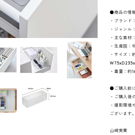
●商品の情
・ブランド：
・ジャンル
・主な素材：
・生産国：
・サイズ：約W
W75xD23
・重量：約16
●ご購入前
・ご購入後
・撮影環境
ございます
山崎実業