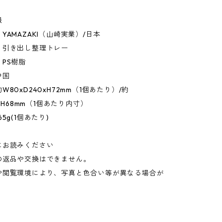
報
YAMAZAKI（山崎実業）/日本
：引き出し整理トレー
PS樹脂
中国
80xD240xH72mm（1個あたり）/約
5xH68mm（1個あたり内寸）
5g(1個あたり)
にお読みください
の返品や交換はできません。
や閲覧環境により、写真と色合い等が異なる場合が
。