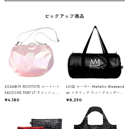
ピックアップ商品
2026新作 ROOTOTE ルートート
LOQI ローキー Metallic Weekend
SACOCHE 3587 LT.サコッシュ.ル
er メタリック ウィークエンダー
ミエ-B ショルダーバッグ グロスピ
ボストンバッグ ショルダーバッグ
¥4,180
¥8,250
ンク
JEAN-MICHEL BASQUIAT/Crown
Black ジャン=ミッシェル・バスキ
ア/クラウン ブラック