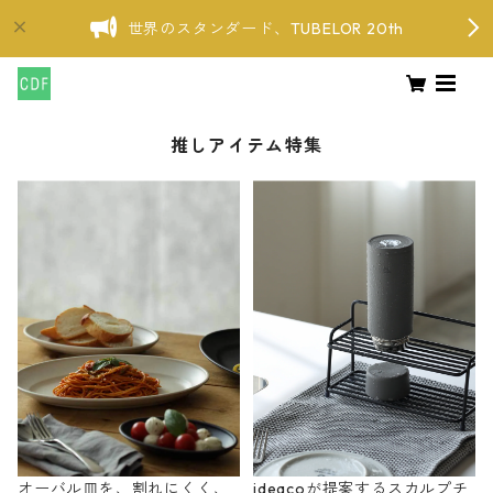
世界のスタンダード、TUBELOR 20th
推しアイテム特集
オーバル皿を、割れにくく、
ideacoが提案するスカルプチ