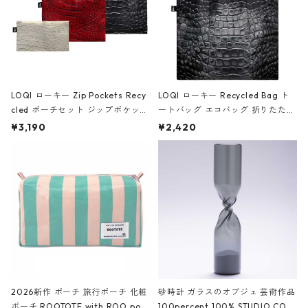
LOQI ローキー Zip Pockets Recy
LOQI ローキー Recycled Bag ト
cled ポーチセット ジップポケット
ートバッグ エコバッグ 折りたたみ
ファスナーポーチ 撥水加工 トラベ
大きめ 撥水加工 収納ポーチ CRO
¥3,190
¥2,420
ルポーチ 化粧ポーチ 3点セット C
CODILE/Black クロコダイル/ブラ
ROCODILE/Black,Burgundy,Off
ック
White クロコダイル/ブラック、バ
ーガンディー、オフホワイト
2026新作 ポーチ 旅行ポーチ 化粧
砂時計 ガラスのオブジェ 芸術作品
ポーチ ROOTOTE with ROO pou
100percent 100% STUDIO COH