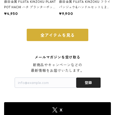
藤田金属 FUJITA KINZOKU PLANT
藤田金属 FUJITA KINZOKU フライ
POT HACHI ハチ プランターポッ
パンジュウ&ハンドルセット L 24c
ト 3号 ブラック
m ガス火・IH対応 鉄フライパン
¥4,950
¥9,900
ウォルナット
全アイテムを見る
メールマガジンを受け取る
新商品やキャンペーンなどの

最新情報をお届けいたします。
登録
X