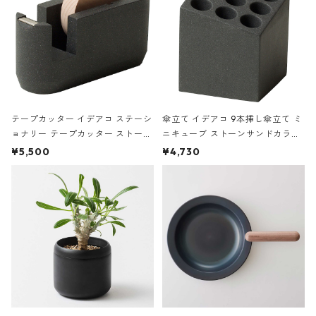
テープカッター イデアコ ステーシ
傘立て イデアコ 9本挿し傘立て ミ
ョナリー テープカッター ストーン
ニキューブ ストーンサンドカラー
サンドカラー 石調 ideaco Station
石調 ideaco Umbrella Stand CUB
¥5,500
¥4,730
ery tape cutter ストーンサンド
E ストーンサンドブラック
ブラック