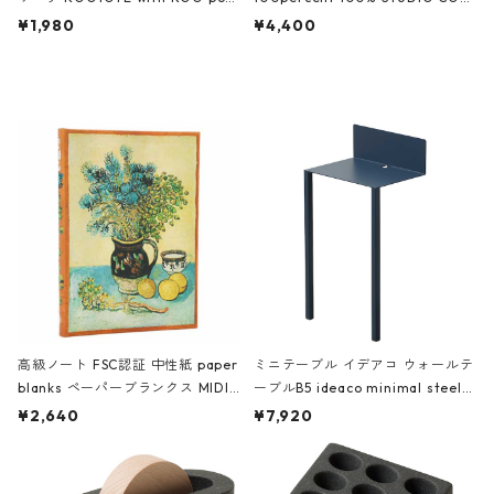
ch 3532 ルートート WR.ポーチ.ラ
AKU Timeless 100パーセント ス
¥1,980
¥4,400
ミネート-W ピンク・ミント
タジオコハク タイムレス Gray グ
レー
高級ノート FSC認証 中性紙 paper
ミニテーブル イデアコ ウォールテ
blanks ペーパーブランクス MIDI
ーブルB5 ideaco minimal steel f
ハードカバー 罫線 ヴァン・ゴッホ
urniture WALL Table B5 ネイビー
¥2,640
¥7,920
の静物画