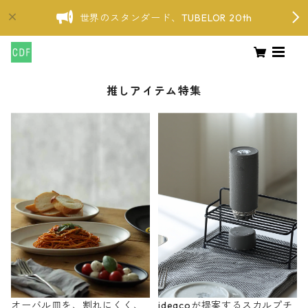
世界のスタンダード、TUBELOR 20th
推しアイテム特集
オーバル皿を、割れにくく、
ideacoが提案するスカルプチ