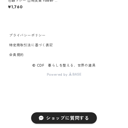
石鹸トレー 山崎実業 tower タ
ワー フィルムフックソープト
¥1,760
レー ブラック
プライバシーポリシー
特定商取引法に基づく表記
会員規約
© CDF 暮らしを整える、世界の道具
Powered by
ショップに質問する