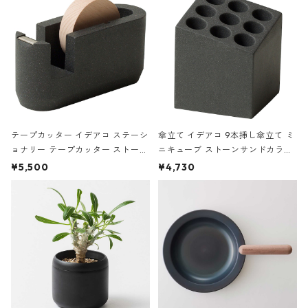
テープカッター イデアコ ステーシ
傘立て イデアコ 9本挿し傘立て ミ
ョナリー テープカッター ストーン
ニキューブ ストーンサンドカラー
サンドカラー 石調 ideaco Station
石調 ideaco Umbrella Stand CUB
¥5,500
¥4,730
ery tape cutter ストーンサンド
E ストーンサンドブラック
ブラック