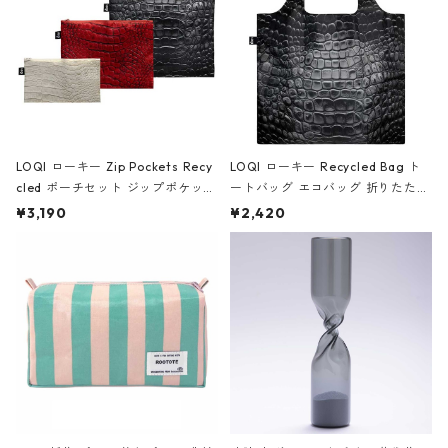
LOQI ローキー Zip Pockets Recy
LOQI ローキー Recycled Bag ト
cled ポーチセット ジップポケット
ートバッグ エコバッグ 折りたたみ
ファスナーポーチ 撥水加工 トラベ
大きめ 撥水加工 収納ポーチ CRO
¥3,190
¥2,420
ルポーチ 化粧ポーチ 3点セット C
CODILE/Black クロコダイル/ブラ
ROCODILE/Black,Burgundy,Off
ック
White クロコダイル/ブラック、バ
ーガンディー、オフホワイト