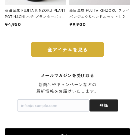
藤田金属 FUJITA KINZOKU PLANT
藤田金属 FUJITA KINZOKU フライ
POT HACHI ハチ プランターポッ
パンジュウ&ハンドルセット L 24c
ト 3号 ブラック
m ガス火・IH対応 鉄フライパン
¥4,950
¥9,900
ウォルナット
全アイテムを見る
メールマガジンを受け取る
新商品やキャンペーンなどの

最新情報をお届けいたします。
登録