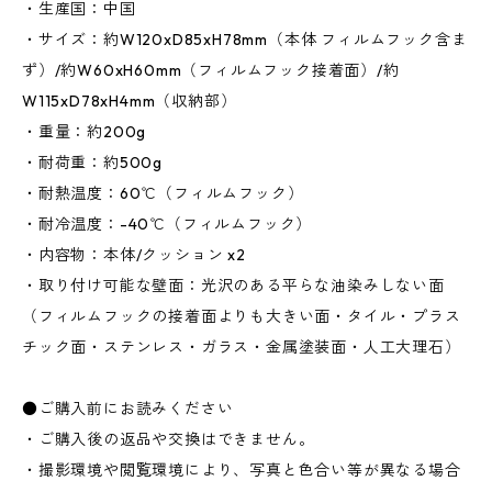
・生産国：中国
・サイズ：約W120xD85xH78mm（本体 フィルムフック含ま
ず）/約W60xH60mm（フィルムフック接着面）/約
W115xD78xH4mm（収納部）
・重量：約200g
・耐荷重：約500g
・耐熱温度：60℃（フィルムフック）
・耐冷温度：-40℃（フィルムフック）
・内容物：本体/クッション x2
・取り付け可能な壁面：光沢のある平らな油染みしない面
（フィルムフックの接着面よりも大きい面・タイル・プラス
チック面・ステンレス・ガラス・金属塗装面・人工大理石）
●ご購入前にお読みください
・ご購入後の返品や交換はできません。
・撮影環境や閲覧環境により、写真と色合い等が異なる場合