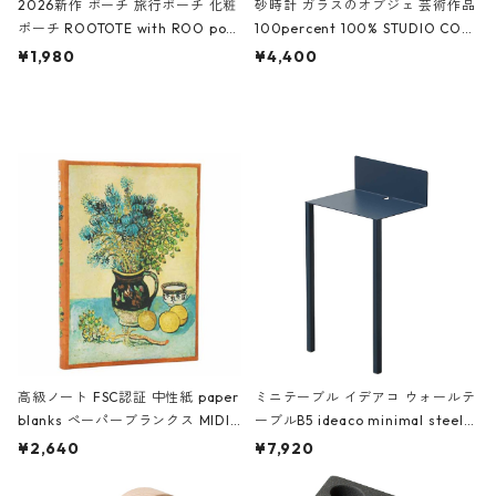
2026新作 ポーチ 旅行ポーチ 化粧
砂時計 ガラスのオブジェ 芸術作品
ポーチ ROOTOTE with ROO pou
100percent 100% STUDIO COH
ch 3532 ルートート WR.ポーチ.ラ
AKU Timeless 100パーセント ス
¥1,980
¥4,400
ミネート-W ピンク・ミント
タジオコハク タイムレス Gray グ
レー
高級ノート FSC認証 中性紙 paper
ミニテーブル イデアコ ウォールテ
blanks ペーパーブランクス MIDI
ーブルB5 ideaco minimal steel f
ハードカバー 罫線 ヴァン・ゴッホ
urniture WALL Table B5 ネイビー
¥2,640
¥7,920
の静物画