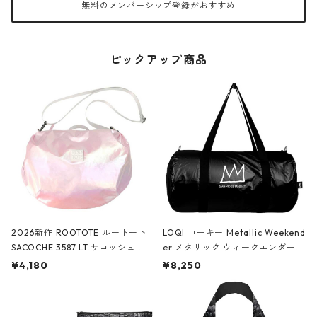
無料のメンバーシップ登録がおすすめ
ピックアップ商品
2026新作 ROOTOTE ルートート
LOQI ローキー Metallic Weekend
SACOCHE 3587 LT.サコッシュ.ル
er メタリック ウィークエンダー
ミエ-B ショルダーバッグ グロスピ
ボストンバッグ ショルダーバッグ
¥4,180
¥8,250
ンク
JEAN-MICHEL BASQUIAT/Crown
Black ジャン=ミッシェル・バスキ
ア/クラウン ブラック