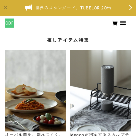
世界のスタンダード、TUBELOR 20th
推しアイテム特集
オーバル皿を、割れにくく、
ideacoが提案するスカルプチ