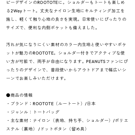
ピーデザインのROOTOTEに。ショルダーもトートも楽しめ
る2Wayトート。丈夫なナイロン生地にキルティング加工を
施し、軽くて触り心地の良さを実現。日常使いにぴったりの
サイズで、便利な内側ポケットも備えました。
汚れが気になりにくい素材のカラー内生地と使いやすいポケ
ットが魅力のROOTOTE。ショルダー付きでアクティブな使
い方が可能で、両手が自由になります。PEANUTSファンにぴ
ったりのデザインで、普段使いからアウトドアまで幅広いシ
ーンでお楽しみいただけます。
●商品の情報
・ブランド：ROOTOTE（ルートート）/日本
・ジャンル：トートバッグ
・主な素材：ナイロン（表地、持ち手、ショルダー）/ポリエ
ステル（裏地） /ドットボタン（留め具）