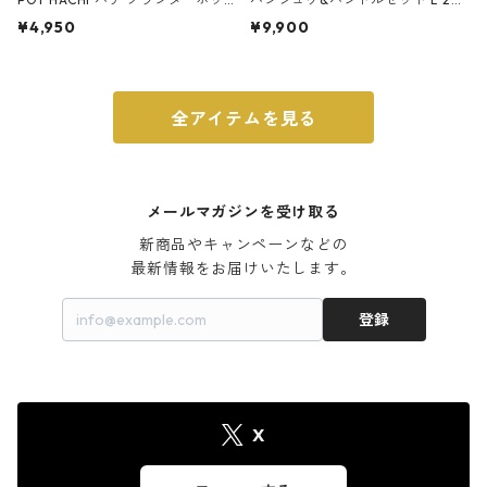
ト 3号 ブラック
m ガス火・IH対応 鉄フライパン
¥4,950
¥9,900
ウォルナット
全アイテムを見る
メールマガジンを受け取る
新商品やキャンペーンなどの

最新情報をお届けいたします。
登録
X