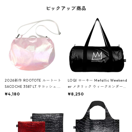
ピックアップ商品
2026新作 ROOTOTE ルートート
LOQI ローキー Metallic Weekend
SACOCHE 3587 LT.サコッシュ.ル
er メタリック ウィークエンダー
ミエ-B ショルダーバッグ グロスピ
ボストンバッグ ショルダーバッグ
¥4,180
¥8,250
ンク
JEAN-MICHEL BASQUIAT/Crown
Black ジャン=ミッシェル・バスキ
ア/クラウン ブラック