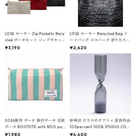
LOQI ローキー Zip Pockets Recy
LOQI ローキー Recycled Bag ト
cled ポーチセット ジップポケット
ートバッグ エコバッグ 折りたたみ
ファスナーポーチ 撥水加工 トラベ
大きめ 撥水加工 収納ポーチ CRO
¥3,190
¥2,420
ルポーチ 化粧ポーチ 3点セット C
CODILE/Black クロコダイル/ブラ
ROCODILE/Black,Burgundy,Off
ック
White クロコダイル/ブラック、バ
ーガンディー、オフホワイト
2026新作 ポーチ 旅行ポーチ 化粧
砂時計 ガラスのオブジェ 芸術作品
ポーチ ROOTOTE with ROO pou
100percent 100% STUDIO COH
ch 3532 ルートート WR.ポーチ.ラ
AKU Timeless 100パーセント ス
¥1,980
¥4,400