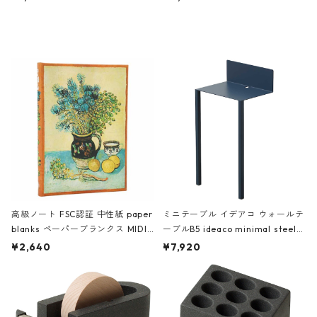
ミネート-W ピンク・ミント
タジオコハク タイムレス Gray グ
レー
高級ノート FSC認証 中性紙 paper
ミニテーブル イデアコ ウォールテ
blanks ペーパーブランクス MIDI
ーブルB5 ideaco minimal steel f
ハードカバー 罫線 ヴァン・ゴッホ
urniture WALL Table B5 ネイビー
¥2,640
¥7,920
の静物画