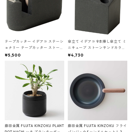
テープカッター イデアコ ステーシ
傘立て イデアコ 9本挿し傘立て ミ
ョナリー テープカッター ストーン
ニキューブ ストーンサンドカラー
サンドカラー 石調 ideaco Station
石調 ideaco Umbrella Stand CUB
¥5,500
¥4,730
ery tape cutter ストーンサンド
E ストーンサンドブラック
ブラック
藤田金属 FUJITA KINZOKU PLANT
藤田金属 FUJITA KINZOKU フライ
POT HACHI ハチ プランターポッ
パンジュウ&ハンドルセット L 24c