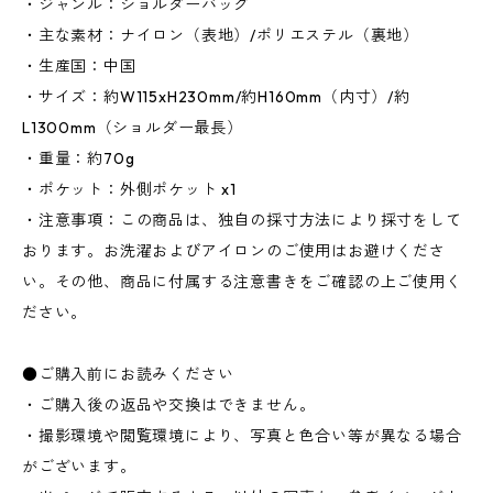
・ジャンル：ショルダーバッグ
・主な素材：ナイロン（表地）/ポリエステル（裏地）
・生産国：中国
・サイズ：約W115xH230mm/約H160mm（内寸）/約
L1300mm（ショルダー最長）
・重量：約70g
・ポケット：外側ポケット x1
・注意事項：この商品は、独自の採寸方法により採寸をして
おります。お洗濯およびアイロンのご使用はお避けくださ
い。その他、商品に付属する注意書きをご確認の上ご使用く
ださい。
●ご購入前にお読みください
・ご購入後の返品や交換はできません。
・撮影環境や閲覧環境により、写真と色合い等が異なる場合
がございます。