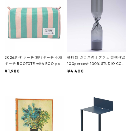
White クロコダイル/ブラック、バ
ーガンディー、オフホワイト
2026新作 ポーチ 旅行ポーチ 化粧
砂時計 ガラスのオブジェ 芸術作品
ポーチ ROOTOTE with ROO pou
100percent 100% STUDIO COH
ch 3532 ルートート WR.ポーチ.ラ
AKU Timeless 100パーセント ス
¥1,980
¥4,400
ミネート-W ピンク・ミント
タジオコハク タイムレス Gray グ
レー