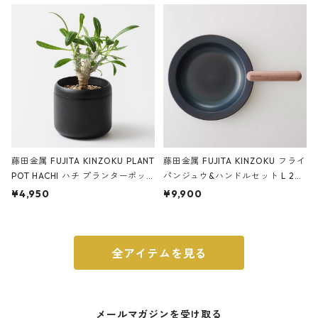
ery tape cutter ストーンサンド
E ストーンサンドブラック
ブラック
藤田金属 FUJITA KINZOKU PLANT
藤田金属 FUJITA KINZOKU フライ
POT HACHI ハチ プランターポッ
パンジュウ&ハンドルセット L 24c
ト 3号 ブラック
m ガス火・IH対応 鉄フライパン
¥4,950
¥9,900
ウォルナット
全アイテムを見る
メールマガジンを受け取る