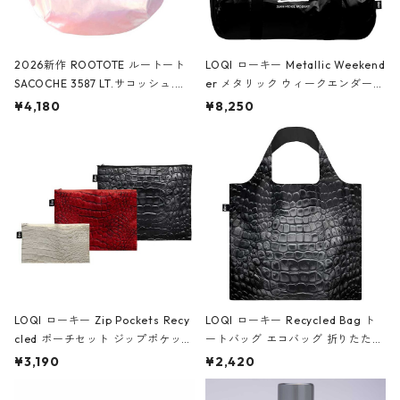
2026新作 ROOTOTE ルートート
LOQI ローキー Metallic Weekend
SACOCHE 3587 LT.サコッシュ.ル
er メタリック ウィークエンダー
ミエ-B ショルダーバッグ グロスピ
ボストンバッグ ショルダーバッグ
¥4,180
¥8,250
ンク
JEAN-MICHEL BASQUIAT/Crown
Black ジャン=ミッシェル・バスキ
ア/クラウン ブラック
LOQI ローキー Zip Pockets Recy
LOQI ローキー Recycled Bag ト
cled ポーチセット ジップポケット
ートバッグ エコバッグ 折りたたみ
ファスナーポーチ 撥水加工 トラベ
大きめ 撥水加工 収納ポーチ CRO
¥3,190
¥2,420
ルポーチ 化粧ポーチ 3点セット C
CODILE/Black クロコダイル/ブラ
ROCODILE/Black,Burgundy,Off
ック