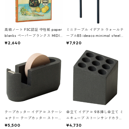
高級ノート FSC認証 中性紙 paper
ミニテーブル イデアコ ウォールテ
blanks ペーパーブランクス MIDI
ーブルB5 ideaco minimal steel f
ハードカバー 罫線 ヴァン・ゴッホ
urniture WALL Table B5 ネイビー
¥2,640
¥7,920
の静物画
テープカッター イデアコ ステーシ
傘立て イデアコ 9本挿し傘立て ミ
ョナリー テープカッター ストーン
ニキューブ ストーンサンドカラー
サンドカラー 石調 ideaco Station
石調 ideaco Umbrella Stand CUB
¥5,500
¥4,730