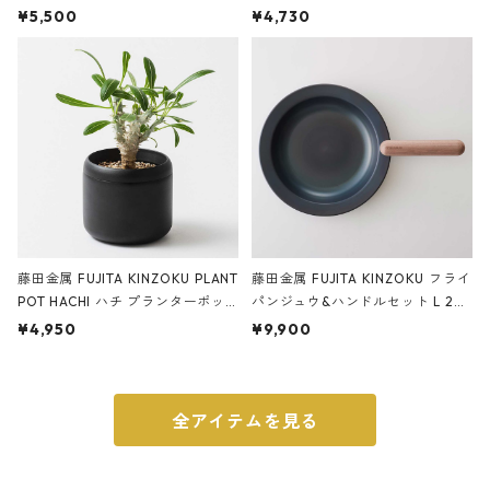
サンドカラー 石調 ideaco Station
石調 ideaco Umbrella Stand CUB
¥5,500
¥4,730
ery tape cutter ストーンサンド
E ストーンサンドブラック
ブラック
藤田金属 FUJITA KINZOKU PLANT
藤田金属 FUJITA KINZOKU フライ
POT HACHI ハチ プランターポッ
パンジュウ&ハンドルセット L 24c
ト 3号 ブラック
m ガス火・IH対応 鉄フライパン
¥4,950
¥9,900
ウォルナット
全アイテムを見る