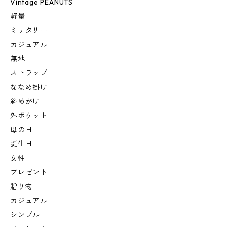
Vintage PEANUTS
軽量
ミリタリー
カジュアル
無地
ストラップ
ななめ掛け
斜めがけ
外ポケット
母の日
誕生日
女性
プレゼント
贈り物
カジュアル
シンプル