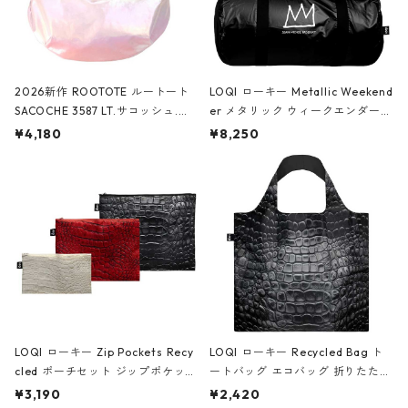
2026新作 ROOTOTE ルートート
LOQI ローキー Metallic Weekend
SACOCHE 3587 LT.サコッシュ.ル
er メタリック ウィークエンダー
ミエ-B ショルダーバッグ グロスピ
ボストンバッグ ショルダーバッグ
¥4,180
¥8,250
ンク
JEAN-MICHEL BASQUIAT/Crown
Black ジャン=ミッシェル・バスキ
ア/クラウン ブラック
LOQI ローキー Zip Pockets Recy
LOQI ローキー Recycled Bag ト
cled ポーチセット ジップポケット
ートバッグ エコバッグ 折りたたみ
ファスナーポーチ 撥水加工 トラベ
大きめ 撥水加工 収納ポーチ CRO
¥3,190
¥2,420