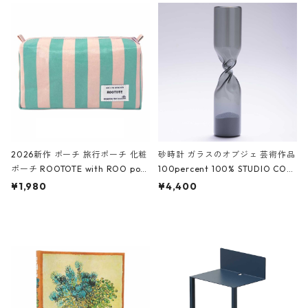
ルポーチ 化粧ポーチ 3点セット C
CODILE/Black クロコダイル/ブラ
ROCODILE/Black,Burgundy,Off
ック
White クロコダイル/ブラック、バ
ーガンディー、オフホワイト
2026新作 ポーチ 旅行ポーチ 化粧
砂時計 ガラスのオブジェ 芸術作品
ポーチ ROOTOTE with ROO pou
100percent 100% STUDIO COH
ch 3532 ルートート WR.ポーチ.ラ
AKU Timeless 100パーセント ス
¥1,980
¥4,400
ミネート-W ピンク・ミント
タジオコハク タイムレス Gray グ
レー