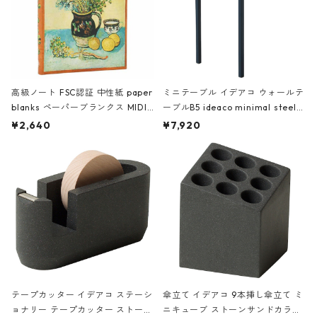
高級ノート FSC認証 中性紙 paper
ミニテーブル イデアコ ウォールテ
blanks ペーパーブランクス MIDI
ーブルB5 ideaco minimal steel f
ハードカバー 罫線 ヴァン・ゴッホ
urniture WALL Table B5 ネイビー
¥2,640
¥7,920
の静物画
テープカッター イデアコ ステーシ
傘立て イデアコ 9本挿し傘立て ミ
ョナリー テープカッター ストーン
ニキューブ ストーンサンドカラー