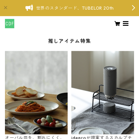
世界のスタンダード、TUBELOR 20th
推しアイテム特集
オーバル皿を、割れにくく、
ideacoが提案するスカルプチ