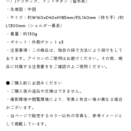
ー）/プラホック、ドットボタン（留め具）
・生産国：中国
・サイズ：約W160xD40xH185mm/約L160mm（持ち手）/約
L1300mm（ショルダー最長）
・重量：約130g
・ポケット：外側ポケット x3
・注意事項：この商品は、独自の採寸方法により採寸をして
おります。アイロンのご使用はお避けください。その他、商
品に付属する注意書きをご確認の上ご使用ください。
●ご購入前にお読みください
・ご購入後の返品や交換はできません。
・撮影環境や閲覧環境により、写真と色合い等が異なる場合
がございます。
・当ページで販売するカラー以外の写真も、参考イメージと
して掲載しています。