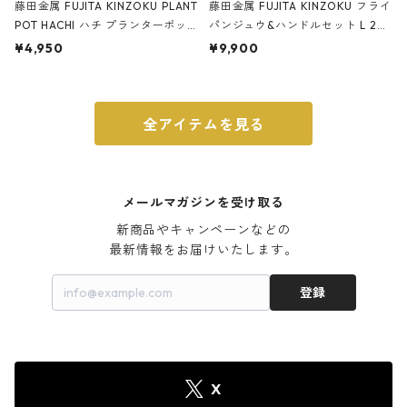
藤田金属 FUJITA KINZOKU PLANT
藤田金属 FUJITA KINZOKU フライ
POT HACHI ハチ プランターポッ
パンジュウ&ハンドルセット L 24c
ト 3号 ブラック
m ガス火・IH対応 鉄フライパン
¥4,950
¥9,900
ウォルナット
全アイテムを見る
メールマガジンを受け取る
新商品やキャンペーンなどの

最新情報をお届けいたします。
登録
X