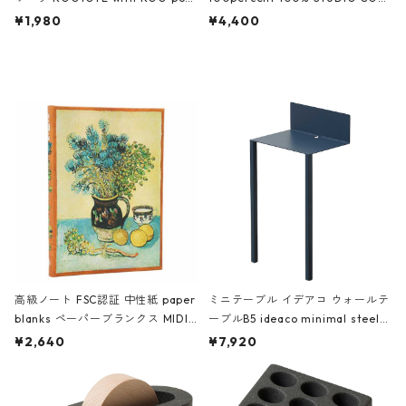
ch 3532 ルートート WR.ポーチ.ラ
AKU Timeless 100パーセント ス
¥1,980
¥4,400
ミネート-W ピンク・ミント
タジオコハク タイムレス Gray グ
レー
高級ノート FSC認証 中性紙 paper
ミニテーブル イデアコ ウォールテ
blanks ペーパーブランクス MIDI
ーブルB5 ideaco minimal steel f
ハードカバー 罫線 ヴァン・ゴッホ
urniture WALL Table B5 ネイビー
¥2,640
¥7,920
の静物画