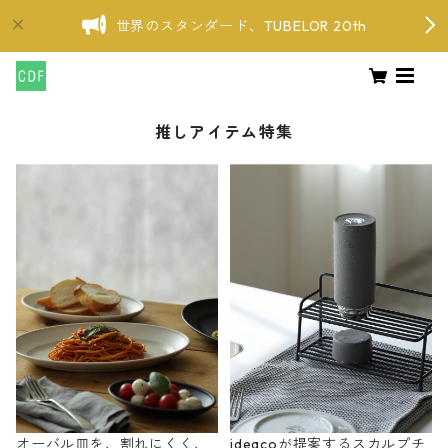
世界のスタンダード、TUBELOR 20th
推しアイテム特集
オーバル皿を、割れにくく、
ideacoが提案するスカルプチ