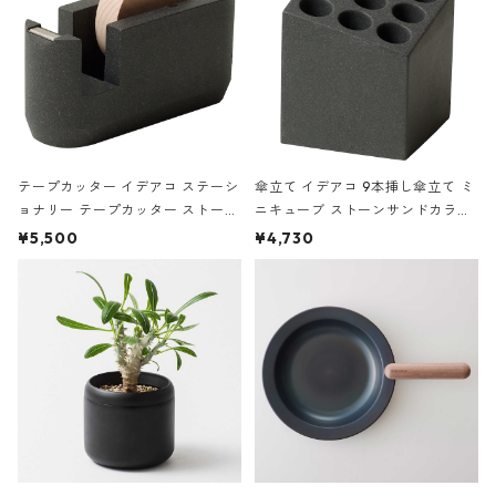
テープカッター イデアコ ステーシ
傘立て イデアコ 9本挿し傘立て ミ
ョナリー テープカッター ストーン
ニキューブ ストーンサンドカラー
サンドカラー 石調 ideaco Station
石調 ideaco Umbrella Stand CUB
¥5,500
¥4,730
ery tape cutter ストーンサンド
E ストーンサンドブラック
ブラック