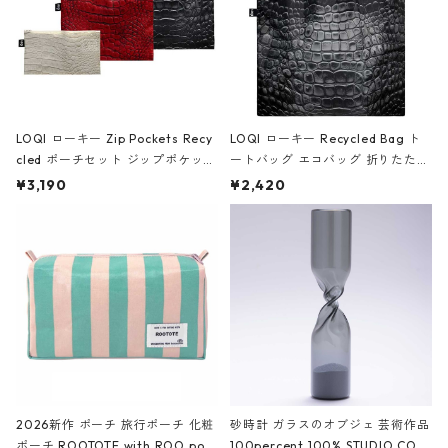
LOQI ローキー Zip Pockets Recy
LOQI ローキー Recycled Bag ト
cled ポーチセット ジップポケット
ートバッグ エコバッグ 折りたたみ
ファスナーポーチ 撥水加工 トラベ
大きめ 撥水加工 収納ポーチ CRO
¥3,190
¥2,420
ルポーチ 化粧ポーチ 3点セット C
CODILE/Black クロコダイル/ブラ
ROCODILE/Black,Burgundy,Off
ック
White クロコダイル/ブラック、バ
ーガンディー、オフホワイト
2026新作 ポーチ 旅行ポーチ 化粧
砂時計 ガラスのオブジェ 芸術作品
ポーチ ROOTOTE with ROO pou
100percent 100% STUDIO COH