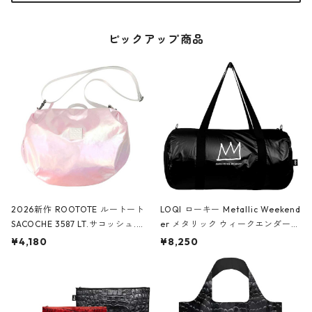
ピックアップ商品
2026新作 ROOTOTE ルートート
LOQI ローキー Metallic Weekend
SACOCHE 3587 LT.サコッシュ.ル
er メタリック ウィークエンダー
ミエ-B ショルダーバッグ グロスピ
ボストンバッグ ショルダーバッグ
¥4,180
¥8,250
ンク
JEAN-MICHEL BASQUIAT/Crown
Black ジャン=ミッシェル・バスキ
ア/クラウン ブラック