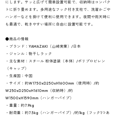
にします。サッと広げて簡単設置可能で、収納時はコンパク
トに折り畳めます。多用途なフック付き支柱で、洗濯かごや
ハンガーなどを掛けて便利に使用できます。夜間や雨天時に
も最適で、乾きやすい場所に自由に設置可能です。
●商品の情報
・ブランド：YAMAZAKI（山崎実業）/日本
・ジャンル：物干しラック
・主な素材：スチール 粉体塗装（本体）/ポリプロピレン
（キャップ）
・生産国：中国
・サイズ：約W1750xD250xH1600mm（使用時）/約
W250xD250xH1610mm（収納時）/約
W1500xH1590mm（ハンガーパイプ）
・重量：約7.9kg
・耐荷重：約7.5kg（ハンガーパイプ）/約1kg（フック1つあ