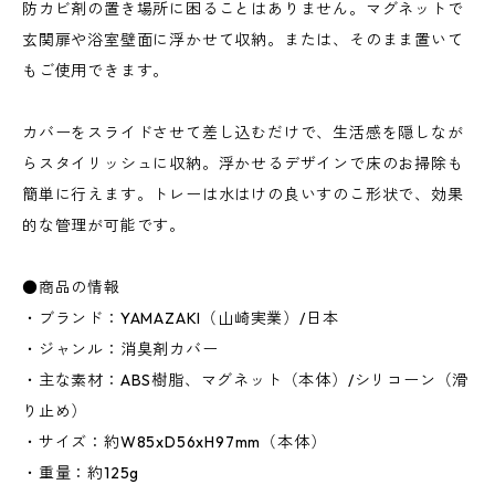
防カビ剤の置き場所に困ることはありません。マグネットで
玄関扉や浴室壁面に浮かせて収納。または、そのまま置いて
もご使用できます。
カバーをスライドさせて差し込むだけで、生活感を隠しなが
らスタイリッシュに収納。浮かせるデザインで床のお掃除も
簡単に行えます。トレーは水はけの良いすのこ形状で、効果
的な管理が可能です。
●商品の情報
・ブランド：YAMAZAKI（山崎実業）/日本
・ジャンル：消臭剤カバー
・主な素材：ABS樹脂、マグネット（本体）/シリコーン（滑
り止め）
・サイズ：約W85xD56xH97mm（本体）
・重量：約125g