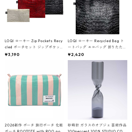
LOQI ローキー Zip Pockets Recy
LOQI ローキー Recycled Bag ト
cled ポーチセット ジップポケット
ートバッグ エコバッグ 折りたたみ
ファスナーポーチ 撥水加工 トラベ
大きめ 撥水加工 収納ポーチ CRO
¥3,190
¥2,420
ルポーチ 化粧ポーチ 3点セット C
CODILE/Black クロコダイル/ブラ
ROCODILE/Black,Burgundy,Off
ック
White クロコダイル/ブラック、バ
ーガンディー、オフホワイト
2026新作 ポーチ 旅行ポーチ 化粧
砂時計 ガラスのオブジェ 芸術作品
ポーチ ROOTOTE with ROO pou
100percent 100% STUDIO COH