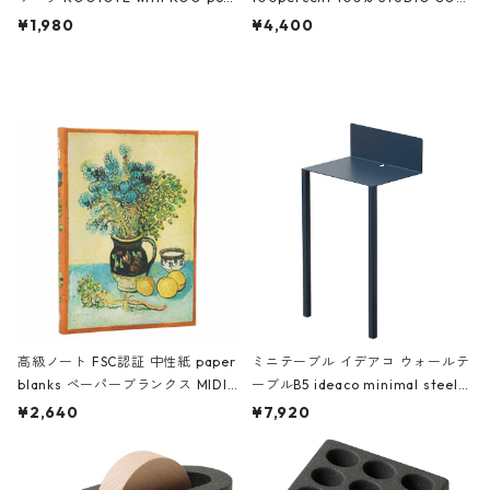
ch 3532 ルートート WR.ポーチ.ラ
AKU Timeless 100パーセント ス
¥1,980
¥4,400
ミネート-W ピンク・ミント
タジオコハク タイムレス Gray グ
レー
高級ノート FSC認証 中性紙 paper
ミニテーブル イデアコ ウォールテ
blanks ペーパーブランクス MIDI
ーブルB5 ideaco minimal steel f
ハードカバー 罫線 ヴァン・ゴッホ
urniture WALL Table B5 ネイビー
¥2,640
¥7,920
の静物画