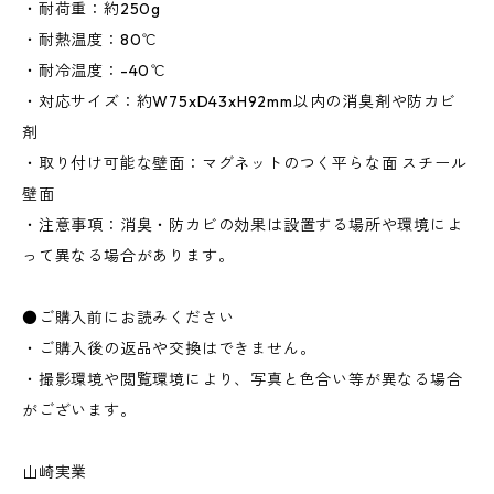
・耐荷重：約250g
・耐熱温度：80℃
・耐冷温度：-40℃
・対応サイズ：約W75xD43xH92mm以内の消臭剤や防カビ
剤
・取り付け可能な壁面：マグネットのつく平らな面 スチール
壁面
・注意事項：消臭・防カビの効果は設置する場所や環境によ
って異なる場合があります。
●ご購入前にお読みください
・ご購入後の返品や交換はできません。
・撮影環境や閲覧環境により、写真と色合い等が異なる場合
がございます。
山崎実業