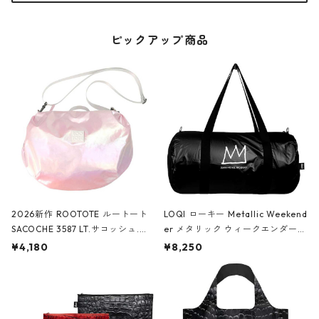
ピックアップ商品
2026新作 ROOTOTE ルートート
LOQI ローキー Metallic Weekend
SACOCHE 3587 LT.サコッシュ.ル
er メタリック ウィークエンダー
ミエ-B ショルダーバッグ グロスピ
ボストンバッグ ショルダーバッグ
¥4,180
¥8,250
ンク
JEAN-MICHEL BASQUIAT/Crown
Black ジャン=ミッシェル・バスキ
ア/クラウン ブラック