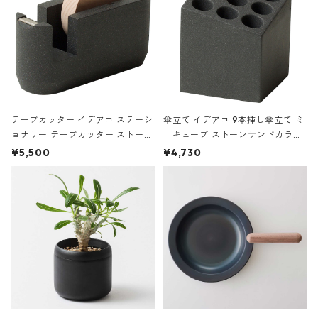
テープカッター イデアコ ステーシ
傘立て イデアコ 9本挿し傘立て ミ
ョナリー テープカッター ストーン
ニキューブ ストーンサンドカラー
サンドカラー 石調 ideaco Station
石調 ideaco Umbrella Stand CUB
¥5,500
¥4,730
ery tape cutter ストーンサンド
E ストーンサンドブラック
ブラック