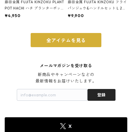
藤田金属 FUJITA KINZOKU PLANT
藤田金属 FUJITA KINZOKU フライ
POT HACHI ハチ プランターポッ
パンジュウ&ハンドルセット L 24c
ト 3号 ブラック
m ガス火・IH対応 鉄フライパン
¥4,950
¥9,900
ウォルナット
全アイテムを見る
メールマガジンを受け取る
新商品やキャンペーンなどの

最新情報をお届けいたします。
登録
X