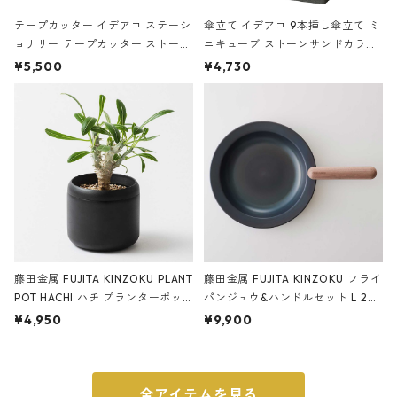
テープカッター イデアコ ステーシ
傘立て イデアコ 9本挿し傘立て ミ
ョナリー テープカッター ストーン
ニキューブ ストーンサンドカラー
サンドカラー 石調 ideaco Station
石調 ideaco Umbrella Stand CUB
¥5,500
¥4,730
ery tape cutter ストーンサンド
E ストーンサンドブラック
ブラック
藤田金属 FUJITA KINZOKU PLANT
藤田金属 FUJITA KINZOKU フライ
POT HACHI ハチ プランターポッ
パンジュウ&ハンドルセット L 24c
ト 3号 ブラック
m ガス火・IH対応 鉄フライパン
¥4,950
¥9,900
ウォルナット
全アイテムを見る