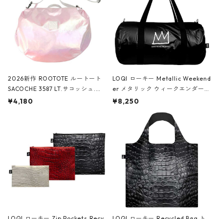
2026新作 ROOTOTE ルートート
LOQI ローキー Metallic Weekend
SACOCHE 3587 LT.サコッシュ.ル
er メタリック ウィークエンダー
ミエ-B ショルダーバッグ グロスピ
ボストンバッグ ショルダーバッグ
¥4,180
¥8,250
ンク
JEAN-MICHEL BASQUIAT/Crown
Black ジャン=ミッシェル・バスキ
ア/クラウン ブラック
LOQI ローキー Zip Pockets Recy
LOQI ローキー Recycled Bag ト