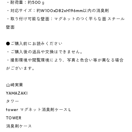
・耐荷重：約500ｇ
・対応サイズ：約W100xD82xH196mm以内の消臭剤
・取り付け可能な壁面：マグネットのつく平らな面 スチール
壁面
●ご購入前にお読みください
・ご購入後の返品や交換はできません。
・撮影環境や閲覧環境により、写真と色合い等が異なる場合
がございます。
山崎実業
YAMAZAKI
タワー
tower マグネット消臭剤ケース L
TOWER
消臭剤ケース