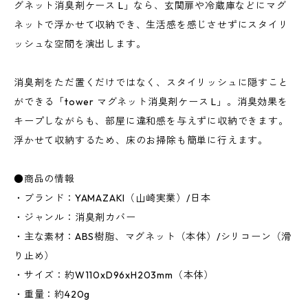
グネット消臭剤ケース L」なら、玄関扉や冷蔵庫などにマグ
ネットで浮かせて収納でき、生活感を感じさせずにスタイリ
ッシュな空間を演出します。
消臭剤をただ置くだけではなく、スタイリッシュに隠すこと
ができる「tower マグネット消臭剤ケース L」。消臭効果を
キープしながらも、部屋に違和感を与えずに収納できます。
浮かせて収納するため、床のお掃除も簡単に行えます。
●商品の情報
・ブランド：YAMAZAKI（山崎実業）/日本
・ジャンル：消臭剤カバー
・主な素材：ABS樹脂、マグネット（本体）/シリコーン（滑
り止め）
・サイズ：約W110xD96xH203mm（本体）
・重量：約420g