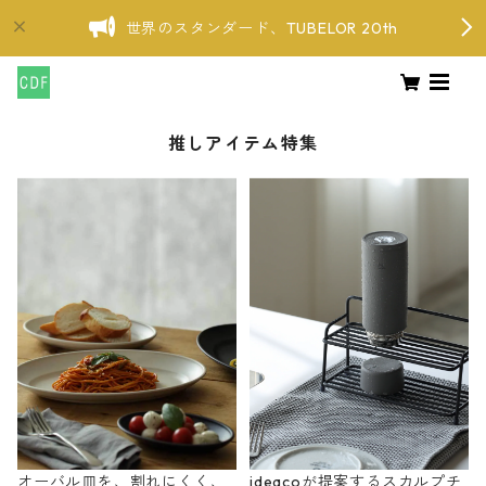
世界のスタンダード、TUBELOR 20th
推しアイテム特集
オーバル皿を、割れにくく、
ideacoが提案するスカルプチ