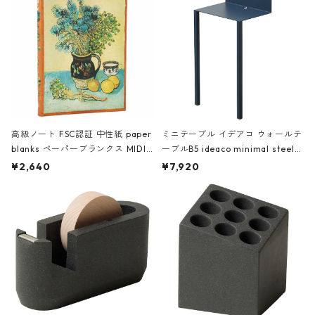
高級ノート FSC認証 中性紙 paper
ミニテーブル イデアコ ウォールテ
blanks ペーパーブランクス MIDI
ーブルB5 ideaco minimal steel f
ハードカバー 罫線 ヴァン・ゴッホ
urniture WALL Table B5 ネイビー
¥2,640
¥7,920
の静物画