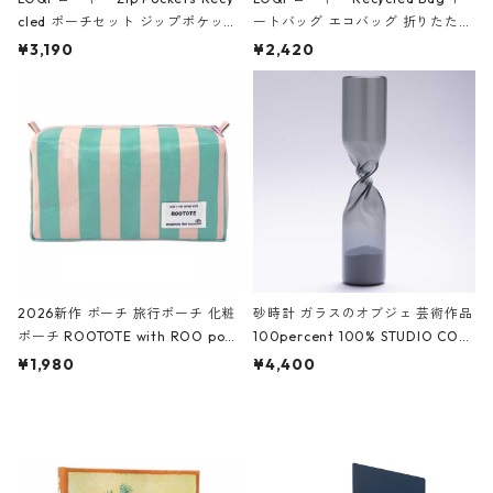
cled ポーチセット ジップポケット
ートバッグ エコバッグ 折りたたみ
ファスナーポーチ 撥水加工 トラベ
大きめ 撥水加工 収納ポーチ CRO
¥3,190
¥2,420
ルポーチ 化粧ポーチ 3点セット C
CODILE/Black クロコダイル/ブラ
ROCODILE/Black,Burgundy,Off
ック
White クロコダイル/ブラック、バ
ーガンディー、オフホワイト
2026新作 ポーチ 旅行ポーチ 化粧
砂時計 ガラスのオブジェ 芸術作品
ポーチ ROOTOTE with ROO pou
100percent 100% STUDIO COH
ch 3532 ルートート WR.ポーチ.ラ
AKU Timeless 100パーセント ス
¥1,980
¥4,400
ミネート-W ピンク・ミント
タジオコハク タイムレス Gray グ
レー