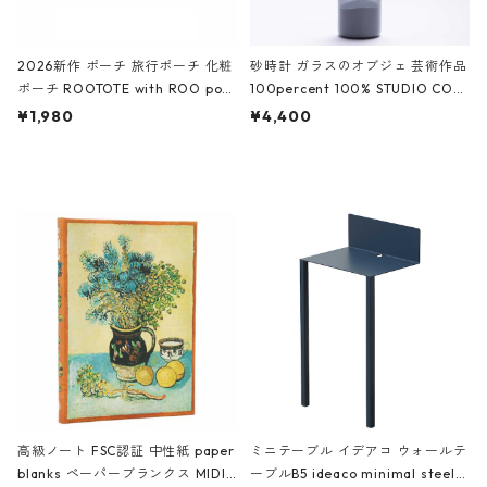
2026新作 ポーチ 旅行ポーチ 化粧
砂時計 ガラスのオブジェ 芸術作品
ポーチ ROOTOTE with ROO pou
100percent 100% STUDIO COH
ch 3532 ルートート WR.ポーチ.ラ
AKU Timeless 100パーセント ス
¥1,980
¥4,400
ミネート-W ピンク・ミント
タジオコハク タイムレス Gray グ
レー
高級ノート FSC認証 中性紙 paper
ミニテーブル イデアコ ウォールテ
blanks ペーパーブランクス MIDI
ーブルB5 ideaco minimal steel f