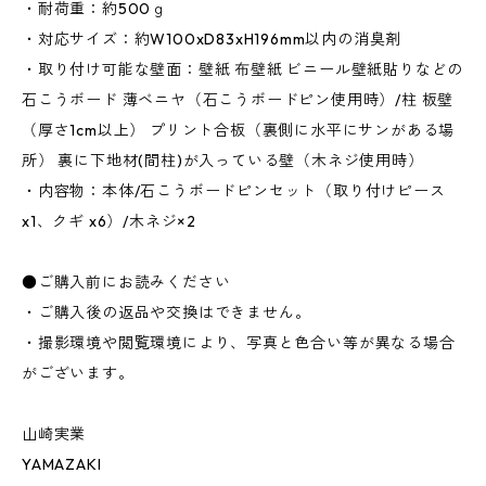
・耐荷重：約500ｇ
・対応サイズ：約W100xD83xH196mm以内の消臭剤
・取り付け可能な壁面：壁紙 布壁紙 ビニール壁紙貼りなどの
石こうボード 薄ベニヤ（石こうボードピン使用時）/柱 板壁
（厚さ1cm以上） プリント合板（裏側に水平にサンがある場
所） 裏に下地材(間柱)が入っている壁（木ネジ使用時）
・内容物：本体/石こうボードピンセット（取り付けピース
x1、クギ x6）/木ネジ×2
●ご購入前にお読みください
・ご購入後の返品や交換はできません。
・撮影環境や閲覧環境により、写真と色合い等が異なる場合
がございます。
山崎実業
YAMAZAKI