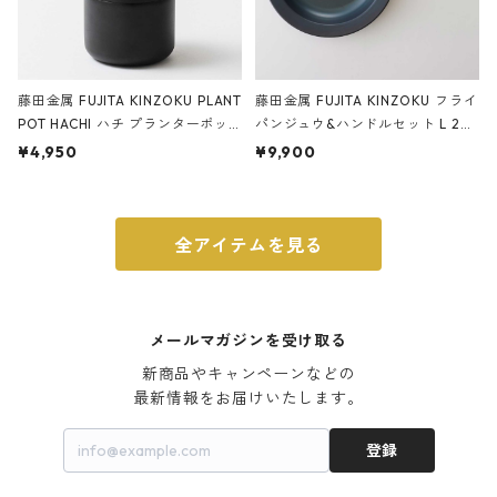
藤田金属 FUJITA KINZOKU PLANT
藤田金属 FUJITA KINZOKU フライ
POT HACHI ハチ プランターポッ
パンジュウ&ハンドルセット L 24c
ト 3号 ブラック
m ガス火・IH対応 鉄フライパン
¥4,950
¥9,900
ウォルナット
全アイテムを見る
メールマガジンを受け取る
新商品やキャンペーンなどの

最新情報をお届けいたします。
登録