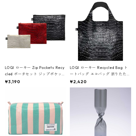
Black ジャン=ミッシェル・バスキ
ア/クラウン ブラック
LOQI ローキー Zip Pockets Recy
LOQI ローキー Recycled Bag ト
cled ポーチセット ジップポケット
ートバッグ エコバッグ 折りたたみ
ファスナーポーチ 撥水加工 トラベ
大きめ 撥水加工 収納ポーチ CRO
¥3,190
¥2,420
ルポーチ 化粧ポーチ 3点セット C
CODILE/Black クロコダイル/ブラ
ROCODILE/Black,Burgundy,Off
ック
White クロコダイル/ブラック、バ
ーガンディー、オフホワイト