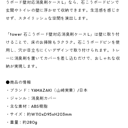
うボード壁対応消臭剤ケース L」なら、石こうボードピンで
玄関やトイレの壁に浮かせて収納できます。生活感を感じさ
せず、スタイリッシュな空間を演出します。
「tower 石こうボード壁対応消臭剤ケース L」は壁に取り付
けることで、床のお掃除もラクラク。石こうボードピンを使
用し、穴が目立ちにくいデザインで取り付けられます。トレ
ーに消臭剤を置いてカバーを差し込むだけで、おしゃれな収
納が実現します。
●商品の情報
・ブランド：YAMAZAKI（山崎実業）/日本
・ジャンル：消臭剤カバー
・主な素材：ABS樹脂
・サイズ：約W110xD95xH203mm
・重量：約280g