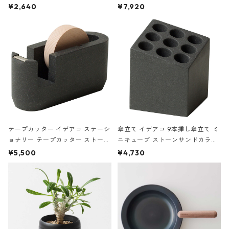
ハードカバー 罫線 ヴァン・ゴッホ
urniture WALL Table B5 ネイビー
¥2,640
¥7,920
の静物画
テープカッター イデアコ ステーシ
傘立て イデアコ 9本挿し傘立て ミ
ョナリー テープカッター ストーン
ニキューブ ストーンサンドカラー
サンドカラー 石調 ideaco Station
石調 ideaco Umbrella Stand CUB
¥5,500
¥4,730
ery tape cutter ストーンサンド
E ストーンサンドブラック
ブラック