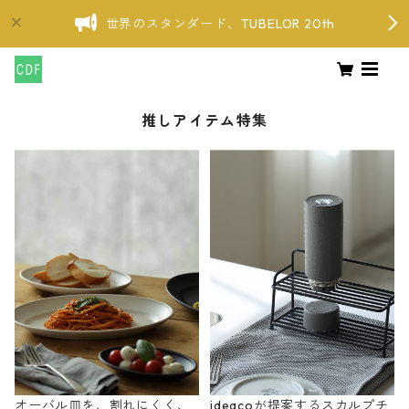
世界のスタンダード、TUBELOR 20th
推しアイテム特集
オーバル皿を、割れにくく、
ideacoが提案するスカルプチ