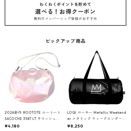
わくわくポイントを貯めて
選べる！お得クーポン
無料のメンバーシップ登録がおすすめ
ピックアップ商品
2026新作 ROOTOTE ルートート
LOQI ローキー Metallic Weekend
SACOCHE 3587 LT.サコッシュ.ル
er メタリック ウィークエンダー
ミエ-B ショルダーバッグ グロスピ
ボストンバッグ ショルダーバッグ
¥4,180
¥8,250
ンク
JEAN-MICHEL BASQUIAT/Crown