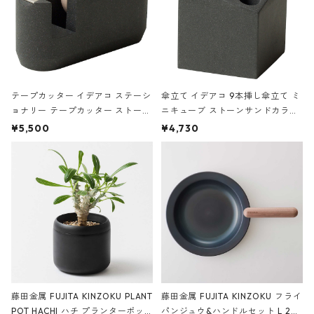
テープカッター イデアコ ステーシ
傘立て イデアコ 9本挿し傘立て ミ
ョナリー テープカッター ストーン
ニキューブ ストーンサンドカラー
サンドカラー 石調 ideaco Station
石調 ideaco Umbrella Stand CUB
¥5,500
¥4,730
ery tape cutter ストーンサンド
E ストーンサンドブラック
ブラック
藤田金属 FUJITA KINZOKU PLANT
藤田金属 FUJITA KINZOKU フライ
POT HACHI ハチ プランターポッ
パンジュウ&ハンドルセット L 24c