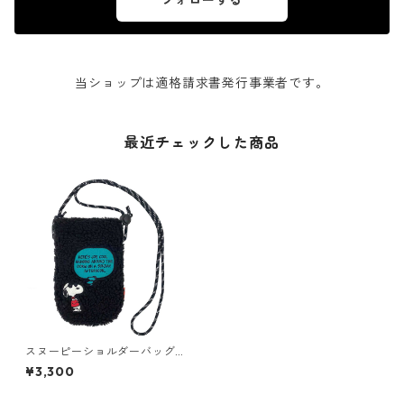
フォローする
当ショップは適格請求書発行事業者です。
最近チェックした商品
スヌーピーショルダーバッグ
ROOTOTE babyroo PEANUTS
¥3,300
-8T 8346 ルートート IP.ベビ
ールー.ボア.ピーナッツ-8T ブ