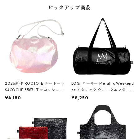
ピックアップ商品
2026新作 ROOTOTE ルートート
LOQI ローキー Metallic Weekend
SACOCHE 3587 LT.サコッシュ.ル
er メタリック ウィークエンダー
ミエ-B ショルダーバッグ グロスピ
ボストンバッグ ショルダーバッグ
¥4,180
¥8,250
ンク
JEAN-MICHEL BASQUIAT/Crown
Black ジャン=ミッシェル・バスキ
ア/クラウン ブラック