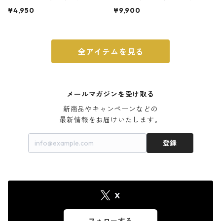
ト 3号 ブラック
m ガス火・IH対応 鉄フライパン
¥4,950
¥9,900
ウォルナット
全アイテムを見る
メールマガジンを受け取る
新商品やキャンペーンなどの

最新情報をお届けいたします。
登録
X