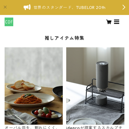
世界のスタンダード、TUBELOR 20th
推しアイテム特集
オーバル皿を、割れにくく、
ideacoが提案するスカルプチ