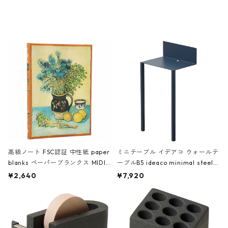
ミネート-W ピンク・ミント
タジオコハク タイムレス Gray グ
レー
高級ノート FSC認証 中性紙 paper
ミニテーブル イデアコ ウォールテ
blanks ペーパーブランクス MIDI
ーブルB5 ideaco minimal steel f
ハードカバー 罫線 ヴァン・ゴッホ
urniture WALL Table B5 ネイビー
¥2,640
¥7,920
の静物画