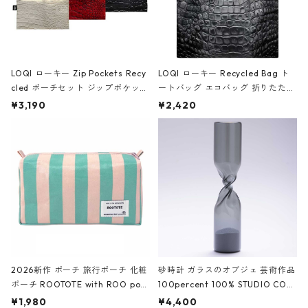
LOQI ローキー Zip Pockets Recy
LOQI ローキー Recycled Bag ト
cled ポーチセット ジップポケット
ートバッグ エコバッグ 折りたたみ
ファスナーポーチ 撥水加工 トラベ
大きめ 撥水加工 収納ポーチ CRO
¥3,190
¥2,420
ルポーチ 化粧ポーチ 3点セット C
CODILE/Black クロコダイル/ブラ
ROCODILE/Black,Burgundy,Off
ック
White クロコダイル/ブラック、バ
ーガンディー、オフホワイト
2026新作 ポーチ 旅行ポーチ 化粧
砂時計 ガラスのオブジェ 芸術作品
ポーチ ROOTOTE with ROO pou
100percent 100% STUDIO COH
ch 3532 ルートート WR.ポーチ.ラ
AKU Timeless 100パーセント ス
¥1,980
¥4,400