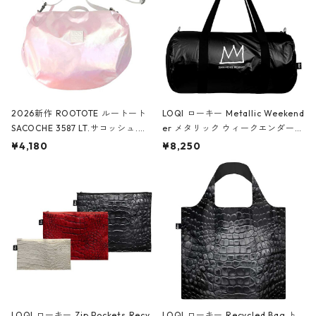
2026新作 ROOTOTE ルートート
LOQI ローキー Metallic Weekend
SACOCHE 3587 LT.サコッシュ.ル
er メタリック ウィークエンダー
ミエ-B ショルダーバッグ グロスピ
ボストンバッグ ショルダーバッグ
¥4,180
¥8,250
ンク
JEAN-MICHEL BASQUIAT/Crown
Black ジャン=ミッシェル・バスキ
ア/クラウン ブラック
LOQI ローキー Zip Pockets Recy
LOQI ローキー Recycled Bag ト