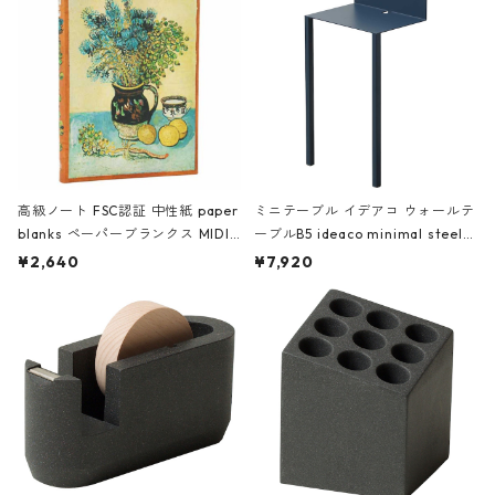
高級ノート FSC認証 中性紙 paper
ミニテーブル イデアコ ウォールテ
blanks ペーパーブランクス MIDI
ーブルB5 ideaco minimal steel f
ハードカバー 罫線 ヴァン・ゴッホ
urniture WALL Table B5 ネイビー
¥2,640
¥7,920
の静物画