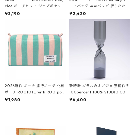
cled ポーチセット ジップポケット
ートバッグ エコバッグ 折りたたみ
ファスナーポーチ 撥水加工 トラベ
大きめ 撥水加工 収納ポーチ CRO
¥3,190
¥2,420
ルポーチ 化粧ポーチ 3点セット C
CODILE/Black クロコダイル/ブラ
ROCODILE/Black,Burgundy,Off
ック
White クロコダイル/ブラック、バ
ーガンディー、オフホワイト
2026新作 ポーチ 旅行ポーチ 化粧
砂時計 ガラスのオブジェ 芸術作品
ポーチ ROOTOTE with ROO pou
100percent 100% STUDIO COH
ch 3532 ルートート WR.ポーチ.ラ
AKU Timeless 100パーセント ス
¥1,980
¥4,400
ミネート-W ピンク・ミント
タジオコハク タイムレス Gray グ
レー