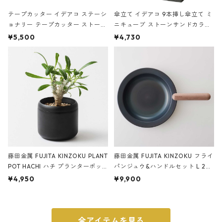
テープカッター イデアコ ステーシ
傘立て イデアコ 9本挿し傘立て ミ
ョナリー テープカッター ストーン
ニキューブ ストーンサンドカラー
サンドカラー 石調 ideaco Station
石調 ideaco Umbrella Stand CUB
¥5,500
¥4,730
ery tape cutter ストーンサンド
E ストーンサンドブラック
ブラック
藤田金属 FUJITA KINZOKU PLANT
藤田金属 FUJITA KINZOKU フライ
POT HACHI ハチ プランターポッ
パンジュウ&ハンドルセット L 24c
ト 3号 ブラック
m ガス火・IH対応 鉄フライパン
¥4,950
¥9,900
ウォルナット
全アイテムを見る