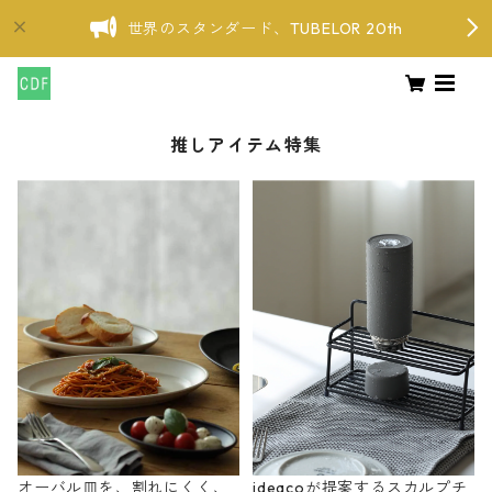
世界のスタンダード、TUBELOR 20th
推しアイテム特集
オーバル皿を、割れにくく、
ideacoが提案するスカルプチ