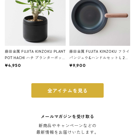
藤田金属 FUJITA KINZOKU PLANT
藤田金属 FUJITA KINZOKU フライ
POT HACHI ハチ プランターポッ
パンジュウ&ハンドルセット L 24c
ト 3号 ブラック
m ガス火・IH対応 鉄フライパン
¥4,950
¥9,900
ウォルナット
全アイテムを見る
メールマガジンを受け取る
新商品やキャンペーンなどの

最新情報をお届けいたします。