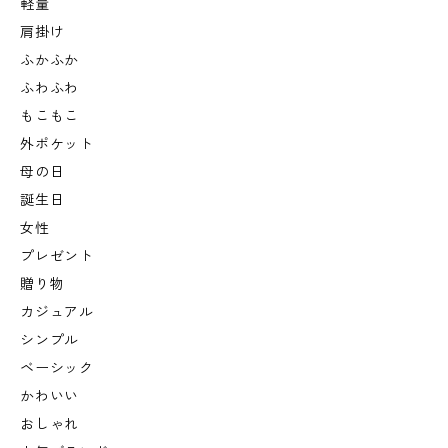
軽量
肩掛け
ふかふか
ふわふわ
もこもこ
外ポケット
母の日
誕生日
女性
プレゼント
贈り物
カジュアル
シンプル
ベーシック
かわいい
おしゃれ