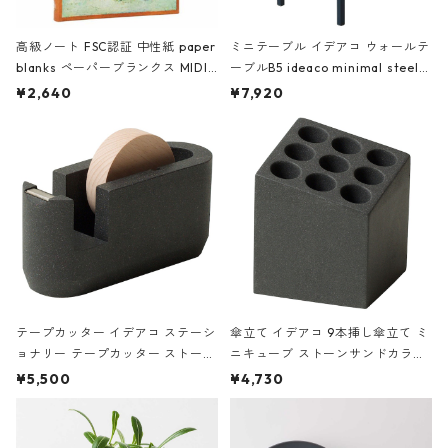
高級ノート FSC認証 中性紙 paper
ミニテーブル イデアコ ウォールテ
blanks ペーパーブランクス MIDI
ーブルB5 ideaco minimal steel f
ハードカバー 罫線 ヴァン・ゴッホ
urniture WALL Table B5 ネイビー
¥2,640
¥7,920
の静物画
テープカッター イデアコ ステーシ
傘立て イデアコ 9本挿し傘立て ミ
ョナリー テープカッター ストーン
ニキューブ ストーンサンドカラー
サンドカラー 石調 ideaco Station
石調 ideaco Umbrella Stand CUB
¥5,500
¥4,730
ery tape cutter ストーンサンド
E ストーンサンドブラック
ブラック