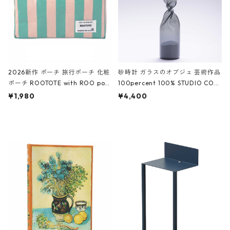
2026新作 ポーチ 旅行ポーチ 化粧
砂時計 ガラスのオブジェ 芸術作品
ポーチ ROOTOTE with ROO pou
100percent 100% STUDIO COH
ch 3532 ルートート WR.ポーチ.ラ
AKU Timeless 100パーセント ス
¥1,980
¥4,400
ミネート-W ピンク・ミント
タジオコハク タイムレス Gray グ
レー