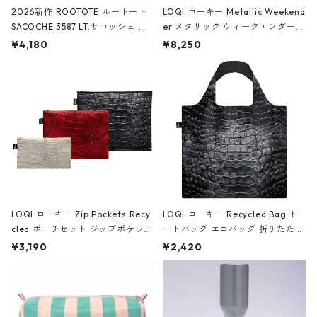
2026新作 ROOTOTE ルートート
LOQI ローキー Metallic Weekend
SACOCHE 3587 LT.サコッシュ.ル
er メタリック ウィークエンダー
ミエ-B ショルダーバッグ グロスピ
ボストンバッグ ショルダーバッグ
¥4,180
¥8,250
ンク
JEAN-MICHEL BASQUIAT/Crown
Black ジャン=ミッシェル・バスキ
ア/クラウン ブラック
LOQI ローキー Zip Pockets Recy
LOQI ローキー Recycled Bag ト
cled ポーチセット ジップポケット
ートバッグ エコバッグ 折りたたみ
ファスナーポーチ 撥水加工 トラベ
大きめ 撥水加工 収納ポーチ CRO
¥3,190
¥2,420
ルポーチ 化粧ポーチ 3点セット C
CODILE/Black クロコダイル/ブラ
ROCODILE/Black,Burgundy,Off
ック
White クロコダイル/ブラック、バ
ーガンディー、オフホワイト