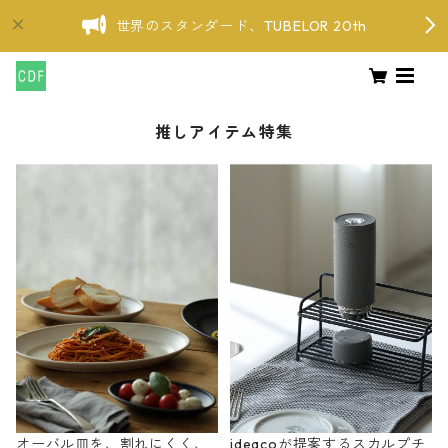
世界のスタンダード、TUBELOR 20th
推しアイテム特集
オーバル皿を、割れにくく、
ideacoが提案するスカルプチ