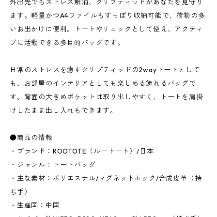
外出先でもストレス解消、クリプティッドがあなたを見守り
ます。軽量かつA4ファイルもすっぽり収納可能で、荷物の多
いお出かけに便利。トートやリュックとして使え、アクティ
ブに活動できる多目的バッグです。
日常のストレスを癒すクリプティッドの2wayトートとして
も、お部屋のインテリアとしても楽しめる飾れるバッグで
す。背面の大きめポケットは取り出しやすく、トートを肩掛
けしたまま出し入れもできます。
●商品の情報
・ブランド：ROOTOTE（ルートート）/日本
・ジャンル：トートバッグ
・主な素材：ポリエステル/マグネットホック/合成皮革（持
ち手）
・生産国：中国