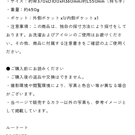
・サイズ：約W370xD100xH360mm/約L550mm（持ち手）
・重量：約450g
・ポケット：外側ポケット x1/内側ポケット x1
・注意事項：この商品は、独自の採寸方法により採寸をして
おります。お洗濯およびアイロンのご使用はお避けくださ
い。その他、商品に付属する注意書きをご確認の上ご使用く
ださい。
●ご購入前にお読みください
・ご購入後の返品や交換はできません。
・撮影環境や閲覧環境により、写真と色合い等が異なる場合
がございます。
・当ページで販売するカラー以外の写真も、参考イメージと
して掲載しています。
ルートート