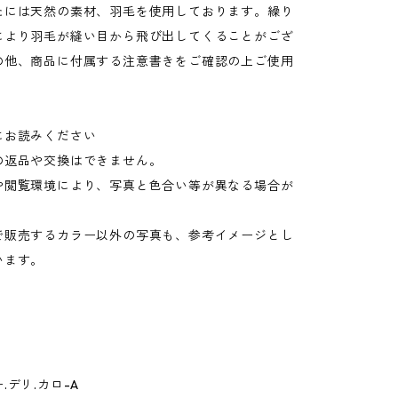
たには天然の素材、羽毛を使用しております。繰り
により羽毛が縫い目から飛び出してくることがござ
の他、商品に付属する注意書きをご確認の上ご使用
にお読みください
の返品や交換はできません。
や閲覧環境により、写真と色合い等が異なる場合が
。
で販売するカラー以外の写真も、参考イメージとし
います。
.デリ.カロ-A