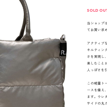
SOLD OU
当ショップ
てお買い求
アクティブ
キルティン
さを実現し
楽しむこと
人っぽさを
この軽量ト
ースを備え
ます。ウレ
サイドの丸