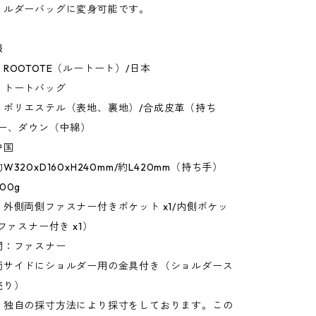
ョルダーバッグに変身可能です。
報
ROOTOTE（ルートート）/日本
：トートバッグ
：ポリエステル（表地、裏地）/合成皮革（持ち
ザー、ダウン（中綿）
中国
320xD160xH240mm/約L420mm（持ち手）
00g
外側両側ファスナー付きポケット x1/内側ポケッ
ファスナー付き x1）
閉：ファスナー
両サイドにショルダー用の金具付き（ショルダース
売り）
：独自の採寸方法により採寸をしております。この