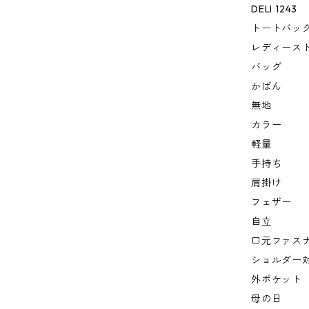
DELI 1243
トートバッ
レディース
バッグ
かばん
無地
カラー
軽量
手持ち
肩掛け
フェザー
自立
口元ファス
ショルダー
外ポケット
母の日