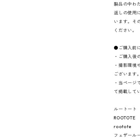
製品の中わ
返しの使用
います。そ
ください。
●ご購入前
・ご購入後
・撮影環境
ございます
・当ページ
て掲載して
ルートート
ROOTOTE
rootote
フェザールー