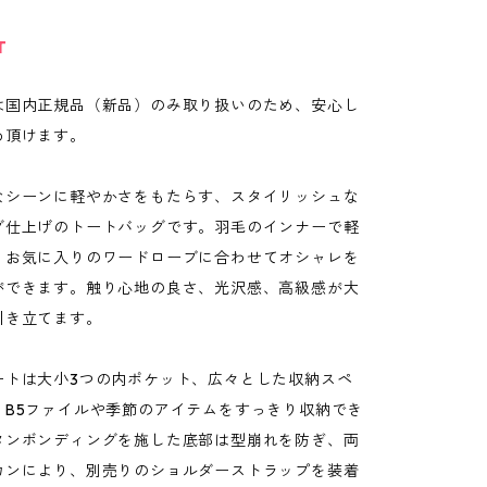
T
は国内正規品（新品）のみ取り扱いのため、安心し
め頂けます。
なシーンに軽やかさをもたらす、スタイリッシュな
グ仕上げのトートバッグです。羽毛のインナーで軽
、お気に入りのワードローブに合わせてオシャレを
ができます。触り心地の良さ、光沢感、高級感が大
引き立てます。
ートは大小3つの内ポケット、広々とした収納スペ
、B5ファイルや季節のアイテムをすっきり収納でき
タンボンディングを施した底部は型崩れを防ぎ、両
カンにより、別売りのショルダーストラップを装着