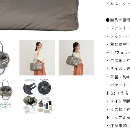
すれば、シ
●商品の情
・ブランド：
・ジャンル
・主な素材
手）/フェ
・生産国：
・サイズ：約W
・重量：約4
・ポケット：
ト x3（うち
・メイン開
・その他：
トラップ別
・注意事項