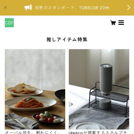
世界のスタンダード、TUBELOR 20th
推しアイテム特集
オーバル皿を、割れにくく、
ideacoが提案するスカルプチ