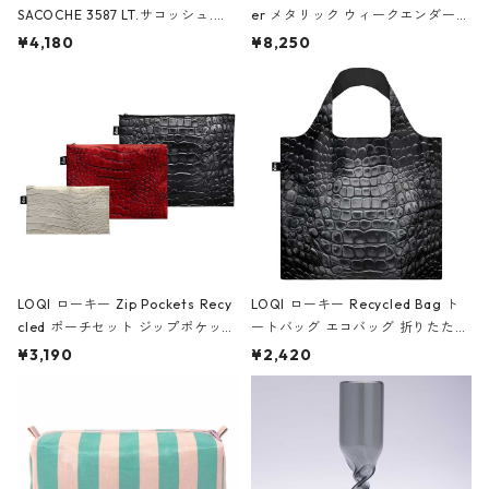
SACOCHE 3587 LT.サコッシュ.ル
er メタリック ウィークエンダー
ミエ-B ショルダーバッグ グロスピ
ボストンバッグ ショルダーバッグ
¥4,180
¥8,250
ンク
JEAN-MICHEL BASQUIAT/Crown
Black ジャン=ミッシェル・バスキ
ア/クラウン ブラック
LOQI ローキー Zip Pockets Recy
LOQI ローキー Recycled Bag ト
cled ポーチセット ジップポケット
ートバッグ エコバッグ 折りたたみ
ファスナーポーチ 撥水加工 トラベ
大きめ 撥水加工 収納ポーチ CRO
¥3,190
¥2,420
ルポーチ 化粧ポーチ 3点セット C
CODILE/Black クロコダイル/ブラ
ROCODILE/Black,Burgundy,Off
ック
White クロコダイル/ブラック、バ
ーガンディー、オフホワイト