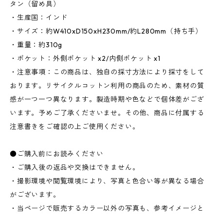
タン（留め具）
・生産国：インド
・サイズ：約W410xD150xH230mm/約L280mm（持ち手）
・重量：約310g
・ポケット：外側ポケット x2/内側ポケット x1
・注意事項：この商品は、独自の採寸方法により採寸をして
おります。リサイクルコットン利用の商品のため、素材の質
感が一つ一つ異なります。製造時期や色などで個体差がござ
います。予めご了承くださいませ。その他、商品に付属する
注意書きをご確認の上ご使用ください。
●ご購入前にお読みください
・ご購入後の返品や交換はできません。
・撮影環境や閲覧環境により、写真と色合い等が異なる場合
がございます。
・当ページで販売するカラー以外の写真も、参考イメージと