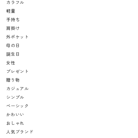
カラフル
軽量
手持ち
肩掛け
外ポケット
母の日
誕生日
女性
プレゼント
贈り物
カジュアル
シンプル
ベーシック
かわいい
おしゃれ
人気ブランド