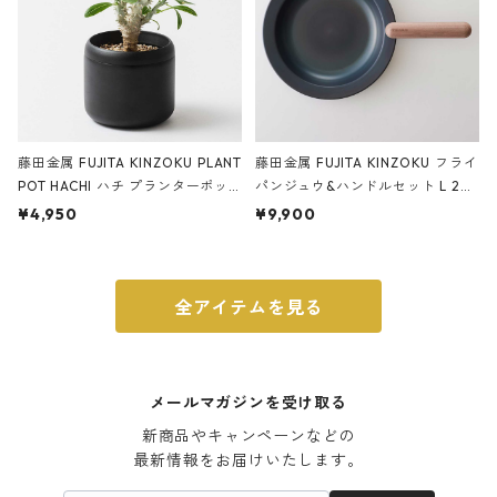
藤田金属 FUJITA KINZOKU PLANT
藤田金属 FUJITA KINZOKU フライ
POT HACHI ハチ プランターポッ
パンジュウ&ハンドルセット L 24c
ト 3号 ブラック
m ガス火・IH対応 鉄フライパン
¥4,950
¥9,900
ウォルナット
全アイテムを見る
メールマガジンを受け取る
新商品やキャンペーンなどの

最新情報をお届けいたします。