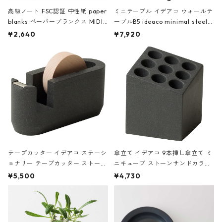
高級ノート FSC認証 中性紙 paper
ミニテーブル イデアコ ウォールテ
blanks ペーパーブランクス MIDI
ーブルB5 ideaco minimal steel f
ハードカバー 罫線 ヴァン・ゴッホ
urniture WALL Table B5 ネイビー
¥2,640
¥7,920
の静物画
テープカッター イデアコ ステーシ
傘立て イデアコ 9本挿し傘立て ミ
ョナリー テープカッター ストーン
ニキューブ ストーンサンドカラー
サンドカラー 石調 ideaco Station
石調 ideaco Umbrella Stand CUB
¥5,500
¥4,730
ery tape cutter ストーンサンド
E ストーンサンドブラック
ブラック