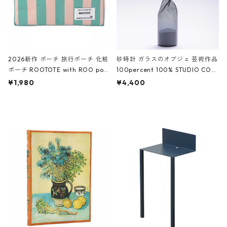
2026新作 ポーチ 旅行ポーチ 化粧
砂時計 ガラスのオブジェ 芸術作品
ポーチ ROOTOTE with ROO pou
100percent 100% STUDIO COH
ch 3532 ルートート WR.ポーチ.ラ
AKU Timeless 100パーセント ス
¥1,980
¥4,400
ミネート-W ピンク・ミント
タジオコハク タイムレス Gray グ
レー