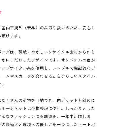
T
は国内正規品（新品）のみ取り扱いのため、安心し
め頂けます。
バッグは、環境にやさしいリサイクル素材から作ら
すさにこだわったデザインです。オリジナルの色が
アップサイクル糸を使用し、シンプルで機能的なデ
ャームやスカーフを合わせると自分らしいスタイル
す。
はたくさんの荷物を収納でき、内ポケットと斜めに
たルーポケットは小物整理に便利。しっかりとした
どんなファッションにも馴染み、一年中活躍しま
びの快適さと環境への優しさを一つにしたトートバ