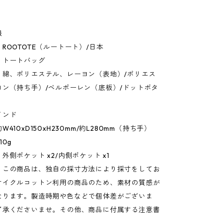
報
ROOTOTE（ルートート）/日本
：トートバッグ
：綿、ポリエステル、レーヨン（表地）/ポリエス
ヨン（持ち手）/ベルポーレン（底板）/ドットボタ
）
インド
410xD150xH230mm/約L280mm（持ち手）
10g
外側ポケット x2/内側ポケット x1
：この商品は、独自の採寸方法により採寸をしてお
サイクルコットン利用の商品のため、素材の質感が
なります。製造時期や色などで個体差がございま
了承くださいませ。その他、商品に付属する注意書