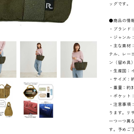
ッグです。
●商品の情
・ブランド：
・ジャンル
・主な素材
テル、レー
ン（留め具
・生産国：
・サイズ：約W
・重量：約3
・ポケット：
・注意事項
ります。リ
一つ一つ異
す。予めご