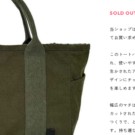
SOLD OU
当ショップ
てお買い求
このトート
れ、使いや
生かされた
ザインにチ
を楽しめま
幅広のマチ
カットされ
つくりで、
す。持ち運