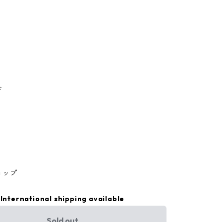
ド
ョップ
International shipping available
Sold out