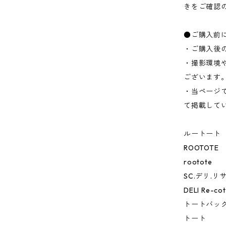
きをご確認
●ご購入前
・ご購入後
・撮影環境
ございます
・当ページ
て掲載して
ルートート
ROOTOTE
rootote
SC.デリ.
DELI Re-co
トートバッ
トート