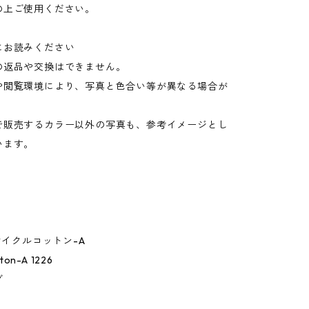
の上ご使用ください。
にお読みください
の返品や交換はできません。
や閲覧環境により、写真と色合い等が異なる場合が
。
で販売するカラー以外の写真も、参考イメージとし
います。
リサイクルコットン-A
tton-A 1226
グ