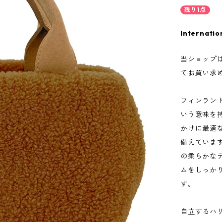
残り1点
Internatio
当ショップ
てお買い求
フィンラン
いう意味を
かけに最適
備えていま
の柔らかな
ムをしっか
す。
自立するハ