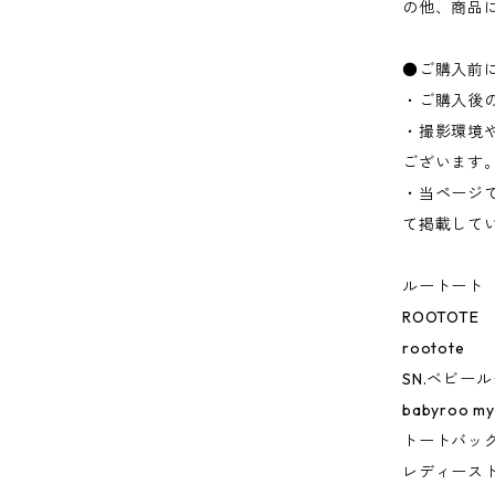
の他、商品
●ご購入前
・ご購入後
・撮影環境
ございます
・当ページ
て掲載して
ルートート
ROOTOTE
rootote
SN.ベビール
babyroo my
トートバッ
レディース