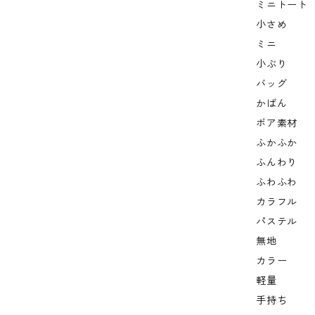
ミニトート
小さめ
ミニ
小ぶり
バッグ
かばん
ボア素材
ふかふか
ふんわり
ふわふわ
カラフル
パステル
無地
カラー
軽量
手持ち