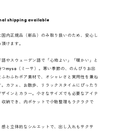
nal shipping available
は国内正規品（新品）のみ取り扱いのため、安心し
め頂けます。
ド語やスウェーデン語で「心地よい」「暖かい」と
持つmysa（ミーサ）。寒い季節の、のんびりお出
なふわふわボア素材で、オシャレさと実用性を兼ね
す。カフェ、お散歩、リラックスタイムにぴったり
デザインとカラー。小さなサイズでも必要なアイテ
り収納でき、内ポケットで小物整理もラクラクで
リ感と立体的なシルエットで、出し入れもサクサ