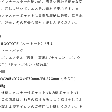
なインナーカラーが魅力的。明るい裏地で細かな荷
く、汚れに強いポリエステル素材で安心です。ま
のファスナーポケットは貴重品収納に最適。毎日心
て、冷たい冬の気分も温かく楽しんでください。
報
ROOTOTE（ルートート）/日本
：トートバッグ
：ポリエステル（表地、裏地）/ナイロン、ポリウ
ち手）/ドットボタン（留め具）
中国
265xD170xH170mm/約L270mm（持ち手）
5g
外側ファスナー付ポケット x1/内側ポケット x1
：この商品は、独自の採寸方法により採寸をしてお
洗濯およびアイロンのご使用はお避けください。そ