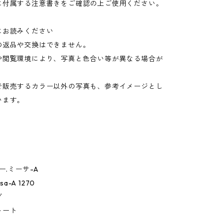
に付属する注意書きをご確認の上ご使用ください。
にお読みください
の返品や交換はできません。
や閲覧環境により、写真と色合い等が異なる場合が
。
で販売するカラー以外の写真も、参考イメージとし
います。
ー.ミーサ-A
sa-A 1270
グ
トート