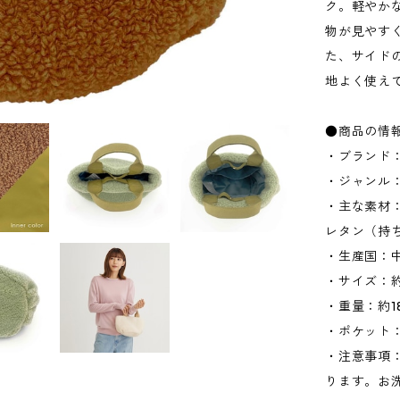
ク。軽やか
物が見やす
た、サイド
地よく使え
●商品の情
・ブランド：
・ジャンル
・主な素材
レタン（持
・生産国：
・サイズ：約W
・重量：約18
・ポケット：
・注意事項
ります。お