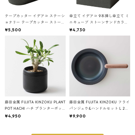
テープカッター イデアコ ステーシ
傘立て イデアコ 9本挿し傘立て ミ
ョナリー テープカッター ストーン
ニキューブ ストーンサンドカラー
サンドカラー 石調 ideaco Station
石調 ideaco Umbrella Stand CUB
¥5,500
¥4,730
ery tape cutter ストーンサンド
E ストーンサンドブラック
ブラック
藤田金属 FUJITA KINZOKU PLANT
藤田金属 FUJITA KINZOKU フライ
POT HACHI ハチ プランターポッ
パンジュウ&ハンドルセット L 24c
ト 3号 ブラック
m ガス火・IH対応 鉄フライパン
¥4,950
¥9,900
ウォルナット