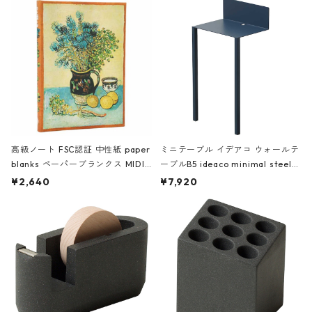
高級ノート FSC認証 中性紙 paper
ミニテーブル イデアコ ウォールテ
blanks ペーパーブランクス MIDI
ーブルB5 ideaco minimal steel f
ハードカバー 罫線 ヴァン・ゴッホ
urniture WALL Table B5 ネイビー
¥2,640
¥7,920
の静物画