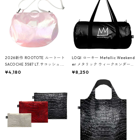
2026新作 ROOTOTE ルートート
LOQI ローキー Metallic Weekend
SACOCHE 3587 LT.サコッシュ.ル
er メタリック ウィークエンダー
ミエ-B ショルダーバッグ グロスピ
ボストンバッグ ショルダーバッグ
¥4,180
¥8,250
ンク
JEAN-MICHEL BASQUIAT/Crown
Black ジャン=ミッシェル・バスキ
ア/クラウン ブラック