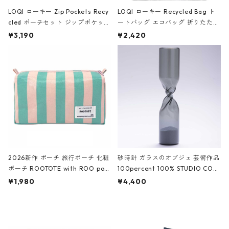
LOQI ローキー Zip Pockets Recy
LOQI ローキー Recycled Bag ト
cled ポーチセット ジップポケット
ートバッグ エコバッグ 折りたたみ
ファスナーポーチ 撥水加工 トラベ
大きめ 撥水加工 収納ポーチ CRO
¥3,190
¥2,420
ルポーチ 化粧ポーチ 3点セット C
CODILE/Black クロコダイル/ブラ
ROCODILE/Black,Burgundy,Off
ック
White クロコダイル/ブラック、バ
ーガンディー、オフホワイト
2026新作 ポーチ 旅行ポーチ 化粧
砂時計 ガラスのオブジェ 芸術作品
ポーチ ROOTOTE with ROO pou
100percent 100% STUDIO COH
ch 3532 ルートート WR.ポーチ.ラ
AKU Timeless 100パーセント ス
¥1,980
¥4,400
ミネート-W ピンク・ミント
タジオコハク タイムレス Gray グ
レー