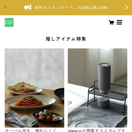
世界のスタンダード、TUBELOR 20th
推しアイテム特集
オーバル皿を、割れにくく、
ideacoが提案するスカルプチ