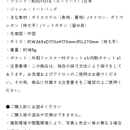
・ブランド：ROOTOTE（ルートート）/日本
・ジャンル：トートバッグ
・主な素材：ポリエステル（表地、裏地）/ナイロン、ポリウ
レタン（持ち手）/ドットボタン（留め具）
・生産国：中国
・サイズ：約W265xD170xH170mm/約L270mm（持ち手）
・重量：約185g
・ポケット：外側ファスナー付ポケット x1/内側ポケット x1
・注意事項：この商品は、独自の採寸方法により採寸をして
おります。お洗濯およびアイロンのご使用はお避けくださ
い。その他、商品に付属する注意書きをご確認の上ご使用く
ださい。
●ご購入前にお読みください
・ご購入後の返品や交換はできません。
・撮影環境や閲覧環境により、写真と色合い等が異なる場合