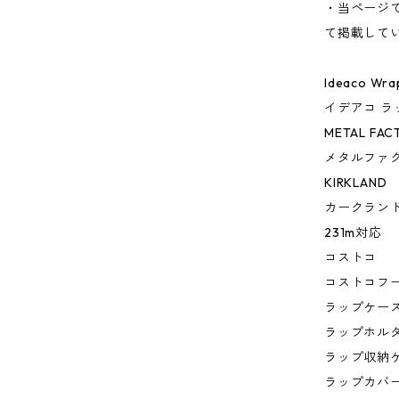
・当ページ
て掲載して
Ideaco Wra
イデアコ ラッ
METAL FACT
メタルファ
KIRKLAND
カークラン
231m対応
コストコ
コストコフ
ラップケー
ラップホル
ラップ収納
ラップカバ