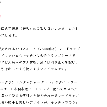
0
T
は国内正規品（新品）のみ取り扱いのため、安心し
め頂けます。
売される750フィート（231m巻き）フードラップ
タイリッシュなキッチンに似合うラップケースで
ドには天然木のブナ材を、底には滑り止めを設け、
り引き出しやすく使いやすいアイテムです。
ND カークランドシグネチャー ストレッチタイト フー
31mは、日本製市販フードラップに比べてコスパが
、置いて使える便利さを持ち合わせるフードラップ
な使い勝手と美しいデザインが、キッチンでのラッ