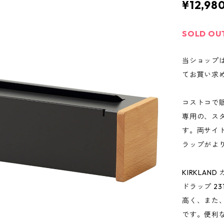
¥12,98
SOLD OU
当ショップ
てお買い求
コストコで販
専用の、ス
す。両サイ
ラップがよ
KIRKLA
ドラップ 2
高く、また
です。便利