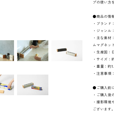
プの使い方
●商品の情
・ブランド：
・ジャンル
・主な素材：
ムマグネッ
・生産国：
・サイズ：約W
・重量：約1.1
・注意事項
●ご購入前
・ご購入後
・撮影環境
ございます