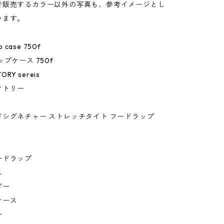
で販売するカラー以外の写真も、参考イメージとし
います。
p case 750f
プケース 750f
ORY sereis
クトリー
ドシグネチャー ストレッチタイト フードラップ
ードラップ
ス
ダー
ケース
ー