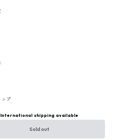
ズ
ド
ョップ
International shipping available
Sold out