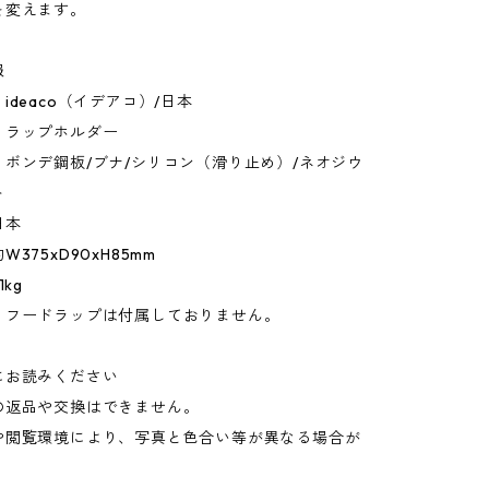
を変えます。
報
ideaco（イデアコ）/日本
：ラップホルダー
ボンデ鋼板/ブナ/シリコン（滑り止め）/ネオジウ
ト
日本
375xD90xH85mm
kg
：フードラップは付属しておりません。
にお読みください
の返品や交換はできません。
や閲覧環境により、写真と色合い等が異なる場合が
。