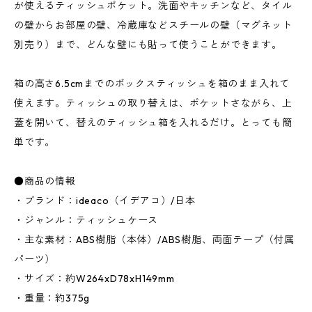
が使えるティッシュポケット。洗面やキッチンなど、タイル
の壁からお部屋の壁、冷蔵庫などスチールの壁（マグネット
別売り）まで、どんな壁にも貼って使うことができます。
箱の高さ6.5cmまでのボックスティッシュを箱のまま入れて
使えます。ティッシュの取り替えは、ポケットさながら、上
蓋を開いて、替えのティッシュ箱を入れるだけ。とっても簡
単です。
●商品の情報
・ブランド：ideaco（イデアコ）/日本
・ジャンル：ティッシュケース
・主な素材：ABS樹脂（本体）/ABS樹脂、両面テープ（付属
パーツ）
・サイズ：約W264xD78xH149mm
・重量：約375g