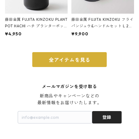
藤田金属 FUJITA KINZOKU PLANT
藤田金属 FUJITA KINZOKU フライ
POT HACHI ハチ プランターポッ
パンジュウ&ハンドルセット L 24c
ト 3号 ブラック
m ガス火・IH対応 鉄フライパン
¥4,950
¥9,900
ウォルナット
全アイテムを見る
メールマガジンを受け取る
新商品やキャンペーンなどの

最新情報をお届けいたします。
登録