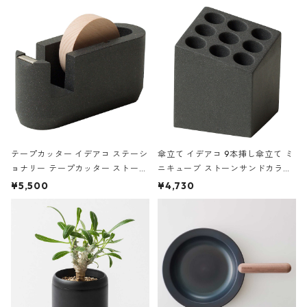
の静物画
テープカッター イデアコ ステーシ
傘立て イデアコ 9本挿し傘立て ミ
ョナリー テープカッター ストーン
ニキューブ ストーンサンドカラー
サンドカラー 石調 ideaco Station
石調 ideaco Umbrella Stand CUB
¥5,500
¥4,730
ery tape cutter ストーンサンド
E ストーンサンドブラック
ブラック