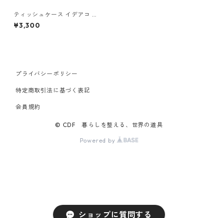
ティッシュケース イデアコ 壁
貼り箱ティッシュケース ウォ
¥3,300
ール2 ideaco Tissue Case W
ALL2 グレー
プライバシーポリシー
特定商取引法に基づく表記
会員規約
© CDF 暮らしを整える、世界の道具
Powered by
ショップに質問する