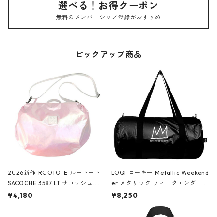
選べる！お得クーポン
無料のメンバーシップ登録がおすすめ
ピックアップ商品
2026新作 ROOTOTE ルートート
LOQI ローキー Metallic Weekend
SACOCHE 3587 LT.サコッシュ.ル
er メタリック ウィークエンダー
ミエ-B ショルダーバッグ グロスピ
ボストンバッグ ショルダーバッグ
¥4,180
¥8,250
ンク
JEAN-MICHEL BASQUIAT/Crown
Black ジャン=ミッシェル・バスキ