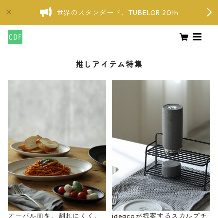
世界のスタンダード、TUBELOR 20th
推しアイテム特集
オーバル皿を、割れにくく、
ideacoが提案するスカルプチ