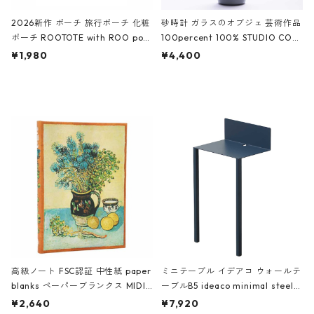
2026新作 ポーチ 旅行ポーチ 化粧
砂時計 ガラスのオブジェ 芸術作品
ポーチ ROOTOTE with ROO pou
100percent 100% STUDIO COH
ch 3532 ルートート WR.ポーチ.ラ
AKU Timeless 100パーセント ス
¥1,980
¥4,400
ミネート-W ピンク・ミント
タジオコハク タイムレス Gray グ
レー
高級ノート FSC認証 中性紙 paper
ミニテーブル イデアコ ウォールテ
blanks ペーパーブランクス MIDI
ーブルB5 ideaco minimal steel f
ハードカバー 罫線 ヴァン・ゴッホ
urniture WALL Table B5 ネイビー
¥2,640
¥7,920