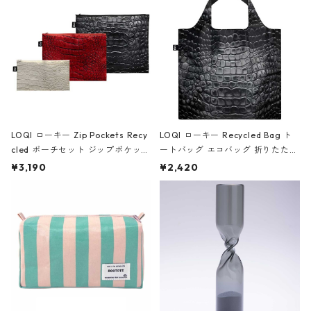
ア/クラウン ブラック
LOQI ローキー Zip Pockets Recy
LOQI ローキー Recycled Bag ト
cled ポーチセット ジップポケット
ートバッグ エコバッグ 折りたたみ
ファスナーポーチ 撥水加工 トラベ
大きめ 撥水加工 収納ポーチ CRO
¥3,190
¥2,420
ルポーチ 化粧ポーチ 3点セット C
CODILE/Black クロコダイル/ブラ
ROCODILE/Black,Burgundy,Off
ック
White クロコダイル/ブラック、バ
ーガンディー、オフホワイト