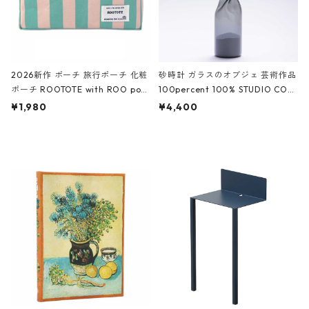
2026新作 ポーチ 旅行ポーチ 化粧
砂時計 ガラスのオブジェ 芸術作品
ポーチ ROOTOTE with ROO pou
100percent 100% STUDIO COH
ch 3532 ルートート WR.ポーチ.ラ
AKU Timeless 100パーセント ス
¥1,980
¥4,400
ミネート-W ピンク・ミント
タジオコハク タイムレス Gray グ
レー