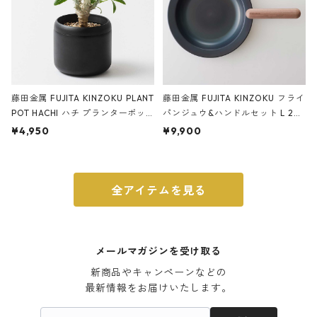
藤田金属 FUJITA KINZOKU PLANT
藤田金属 FUJITA KINZOKU フライ
POT HACHI ハチ プランターポッ
パンジュウ&ハンドルセット L 24c
ト 3号 ブラック
m ガス火・IH対応 鉄フライパン
¥4,950
¥9,900
ウォルナット
全アイテムを見る
メールマガジンを受け取る
新商品やキャンペーンなどの

最新情報をお届けいたします。