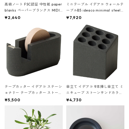
高級ノート FSC認証 中性紙 paper
ミニテーブル イデアコ ウォールテ
blanks ペーパーブランクス MIDI
ーブルB5 ideaco minimal steel f
ハードカバー 罫線 ヴァン・ゴッホ
urniture WALL Table B5 ネイビー
¥2,640
¥7,920
の静物画
テープカッター イデアコ ステーシ
傘立て イデアコ 9本挿し傘立て ミ
ョナリー テープカッター ストーン
ニキューブ ストーンサンドカラー
サンドカラー 石調 ideaco Station
石調 ideaco Umbrella Stand CUB
¥5,500
¥4,730
ery tape cutter ストーンサンド
E ストーンサンドブラック
ブラック