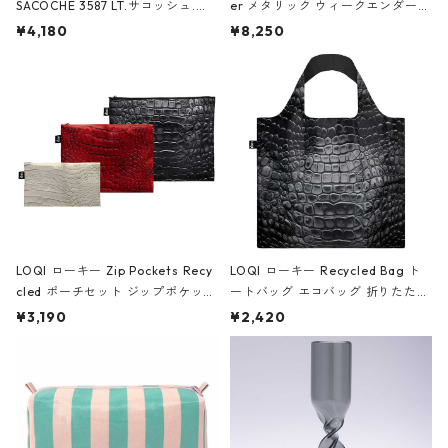
SACOCHE 3587 LT.サコッシュ.ル
er メタリック ウィークエンダー
ミエ-B ショルダーバッグ グロスピ
ボストンバッグ ショルダーバッグ
¥4,180
¥8,250
ンク
JEAN-MICHEL BASQUIAT/Crown
Black ジャン=ミッシェル・バスキ
ア/クラウン ブラック
LOQI ローキー Zip Pockets Recy
LOQI ローキー Recycled Bag ト
cled ポーチセット ジップポケット
ートバッグ エコバッグ 折りたたみ
ファスナーポーチ 撥水加工 トラベ
大きめ 撥水加工 収納ポーチ CRO
¥3,190
¥2,420
ルポーチ 化粧ポーチ 3点セット C
CODILE/Black クロコダイル/ブラ
ROCODILE/Black,Burgundy,Off
ック
White クロコダイル/ブラック、バ
ーガンディー、オフホワイト