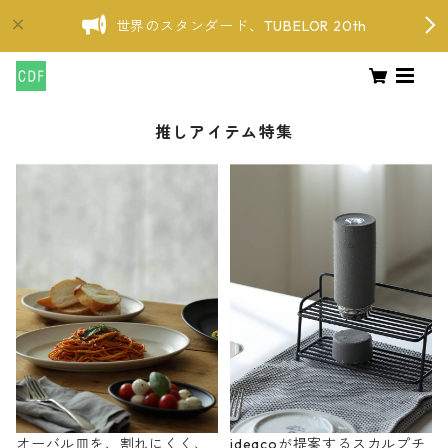
世界のスタンダード、TUBELOR 20th
推しアイテム特集
オーバル皿を、割れにくく、
ideacoが提案するスカルプチ