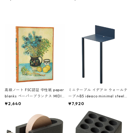
ミネート-W ピンク・ミント
タジオコハク タイムレス Gray グ
レー
高級ノート FSC認証 中性紙 paper
ミニテーブル イデアコ ウォールテ
blanks ペーパーブランクス MIDI
ーブルB5 ideaco minimal steel f
ハードカバー 罫線 ヴァン・ゴッホ
urniture WALL Table B5 ネイビー
¥2,640
¥7,920
の静物画