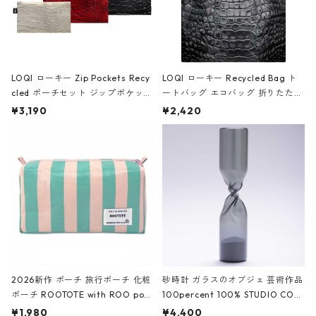
LOQI ローキー Zip Pockets Recy
LOQI ローキー Recycled Bag ト
cled ポーチセット ジップポケット
ートバッグ エコバッグ 折りたたみ
ファスナーポーチ 撥水加工 トラベ
大きめ 撥水加工 収納ポーチ CRO
¥3,190
¥2,420
ルポーチ 化粧ポーチ 3点セット C
CODILE/Black クロコダイル/ブラ
ROCODILE/Black,Burgundy,Off
ック
White クロコダイル/ブラック、バ
ーガンディー、オフホワイト
2026新作 ポーチ 旅行ポーチ 化粧
砂時計 ガラスのオブジェ 芸術作品
ポーチ ROOTOTE with ROO pou
100percent 100% STUDIO COH
ch 3532 ルートート WR.ポーチ.ラ
AKU Timeless 100パーセント ス
¥1,980
¥4,400