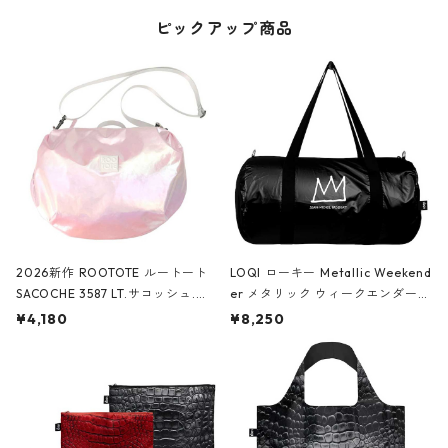
ピックアップ商品
2026新作 ROOTOTE ルートート
LOQI ローキー Metallic Weekend
SACOCHE 3587 LT.サコッシュ.ル
er メタリック ウィークエンダー
ミエ-B ショルダーバッグ グロスピ
ボストンバッグ ショルダーバッグ
¥4,180
¥8,250
ンク
JEAN-MICHEL BASQUIAT/Crown
Black ジャン=ミッシェル・バスキ
ア/クラウン ブラック