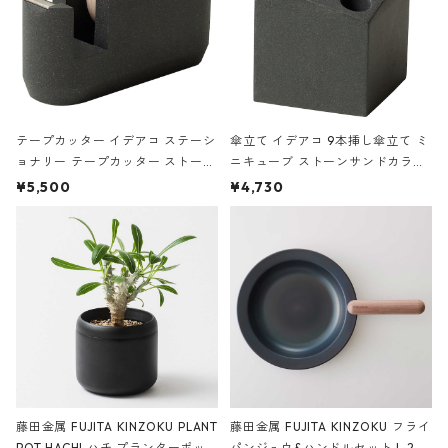
テープカッター イデアコ ステーシ
傘立て イデアコ 9本挿し傘立て ミ
ョナリー テープカッター ストーン
ニキューブ ストーンサンドカラー
サンドカラー 石調 ideaco Station
石調 ideaco Umbrella Stand CUB
¥5,500
¥4,730
ery tape cutter ストーンサンド
E ストーンサンドブラック
ブラック
藤田金属 FUJITA KINZOKU PLANT
藤田金属 FUJITA KINZOKU フライ
POT HACHI ハチ プランターポッ
パンジュウ&ハンドルセット L 24c