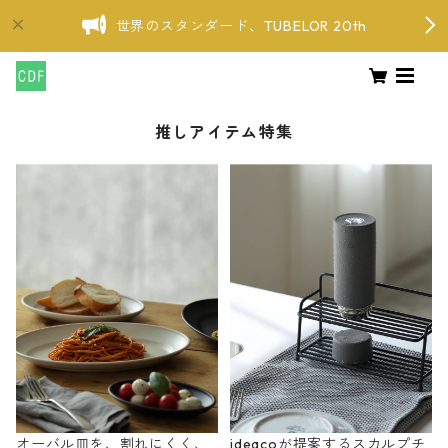
世界のスタンダード、TUBELOR 20th
推しアイテム特集
オーバル皿を、割れにくく、
ideacoが提案するスカルプチ