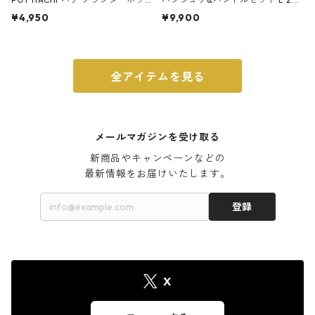
ト 3号 ブラック
m ガス火・IH対応 鉄フライパン
¥4,950
¥9,900
ウォルナット
全アイテムを見る
メールマガジンを受け取る
新商品やキャンペーンなどの

最新情報をお届けいたします。
登録
X