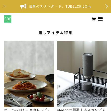
世界のスタンダード、TUBELOR 20th
推しアイテム特集
オーバル皿を、割れにくく、
ideacoが提案するスカルプチ