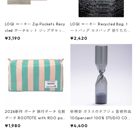
LOQI ローキー Zip Pockets Recy
LOQI ローキー Recycled Bag ト
cled ポーチセット ジップポケット
ートバッグ エコバッグ 折りたたみ
ファスナーポーチ 撥水加工 トラベ
大きめ 撥水加工 収納ポーチ CRO
¥3,190
¥2,420
ルポーチ 化粧ポーチ 3点セット C
CODILE/Black クロコダイル/ブラ
ROCODILE/Black,Burgundy,Off
ック
White クロコダイル/ブラック、バ
ーガンディー、オフホワイト
2026新作 ポーチ 旅行ポーチ 化粧
砂時計 ガラスのオブジェ 芸術作品
ポーチ ROOTOTE with ROO pou
100percent 100% STUDIO COH
ch 3532 ルートート WR.ポーチ.ラ
AKU Timeless 100パーセント ス
¥1,980
¥4,400
ミネート-W ピンク・ミント
タジオコハク タイムレス Gray グ