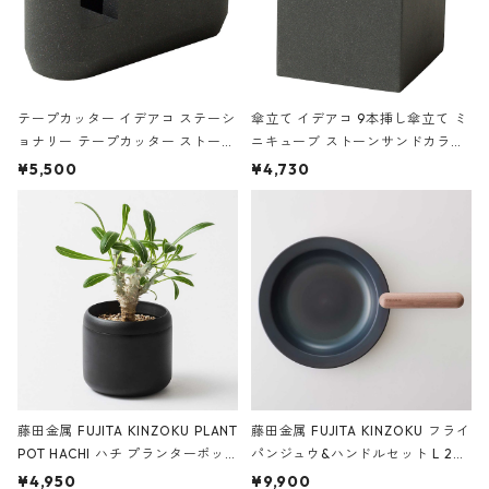
テープカッター イデアコ ステーシ
傘立て イデアコ 9本挿し傘立て ミ
ョナリー テープカッター ストーン
ニキューブ ストーンサンドカラー
サンドカラー 石調 ideaco Station
石調 ideaco Umbrella Stand CUB
¥5,500
¥4,730
ery tape cutter ストーンサンド
E ストーンサンドブラック
ブラック
藤田金属 FUJITA KINZOKU PLANT
藤田金属 FUJITA KINZOKU フライ
POT HACHI ハチ プランターポッ
パンジュウ&ハンドルセット L 24c
ト 3号 ブラック
m ガス火・IH対応 鉄フライパン
¥4,950
¥9,900