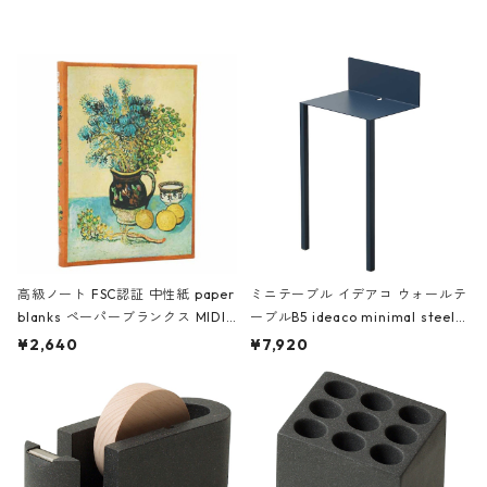
レー
高級ノート FSC認証 中性紙 paper
ミニテーブル イデアコ ウォールテ
blanks ペーパーブランクス MIDI
ーブルB5 ideaco minimal steel f
ハードカバー 罫線 ヴァン・ゴッホ
urniture WALL Table B5 ネイビー
¥2,640
¥7,920
の静物画