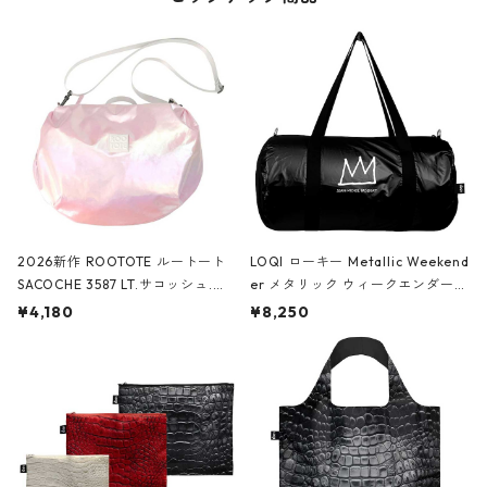
2026新作 ROOTOTE ルートート
LOQI ローキー Metallic Weekend
SACOCHE 3587 LT.サコッシュ.ル
er メタリック ウィークエンダー
ミエ-B ショルダーバッグ グロスピ
ボストンバッグ ショルダーバッグ
¥4,180
¥8,250
ンク
JEAN-MICHEL BASQUIAT/Crown
Black ジャン=ミッシェル・バスキ
ア/クラウン ブラック