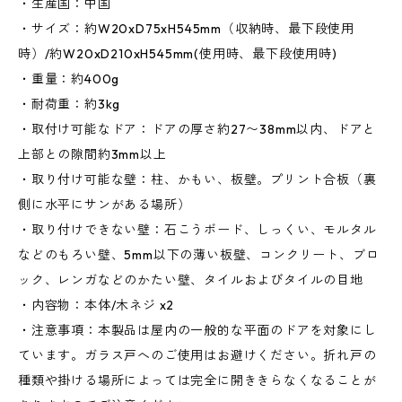
・生産国：中国
・サイズ：約W20xD75xH545mm（収納時、最下段使用
時）/約W20xD210xH545mm(使用時、最下段使用時)
・重量：約400g
・耐荷重：約3kg
・取付け可能なドア：ドアの厚さ約27〜38mm以内、ドアと
上部との隙間約3mm以上
・取り付け可能な壁：柱、かもい、板壁。プリント合板（裏
側に水平にサンがある場所）
・取り付けできない壁：石こうボード、しっくい、モルタル
などのもろい壁、5mm以下の薄い板壁、コンクリート、ブロ
ック、レンガなどのかたい壁、タイルおよびタイルの目地
・内容物：本体/木ネジ x2
・注意事項：本製品は屋内の一般的な平面のドアを対象にし
ています。ガラス戸へのご使用はお避けください。折れ戸の
種類や掛ける場所によっては完全に開ききらなくなることが