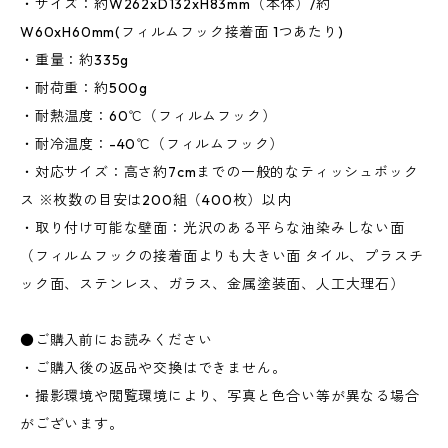
・サイズ：約W262xD132xH83mm（本体）/約
W60xH60mm(フィルムフック接着面 1つあたり)
・重量：約335g
・耐荷重：約500g
・耐熱温度：60℃（フィルムフック）
・耐冷温度：-40℃（フィルムフック）
・対応サイズ：高さ約7cmまでの一般的なティッシュボック
ス ※枚数の目安は200組（400枚）以内
・取り付け可能な壁面：光沢のある平らな油染みしない面
（フィルムフックの接着面よりも大きい面 タイル、プラスチ
ック面、ステンレス、ガラス、金属塗装面、人工大理石）
●ご購入前にお読みください
・ご購入後の返品や交換はできません。
・撮影環境や閲覧環境により、写真と色合い等が異なる場合
がございます。