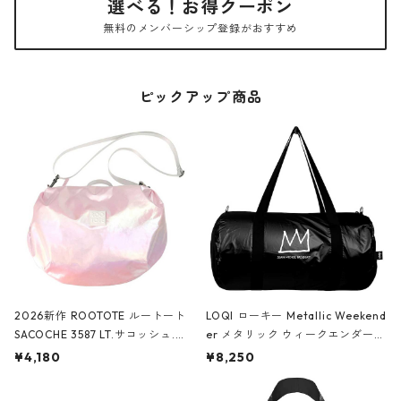
選べる！お得クーポン
無料のメンバーシップ登録がおすすめ
ピックアップ商品
2026新作 ROOTOTE ルートート
LOQI ローキー Metallic Weekend
SACOCHE 3587 LT.サコッシュ.ル
er メタリック ウィークエンダー
ミエ-B ショルダーバッグ グロスピ
ボストンバッグ ショルダーバッグ
¥4,180
¥8,250
ンク
JEAN-MICHEL BASQUIAT/Crown
Black ジャン=ミッシェル・バスキ