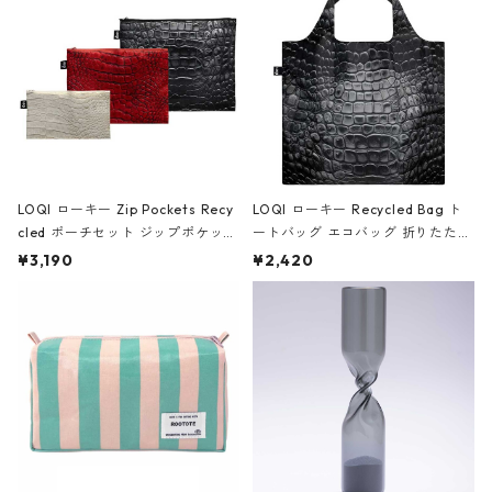
ア/クラウン ブラック
LOQI ローキー Zip Pockets Recy
LOQI ローキー Recycled Bag ト
cled ポーチセット ジップポケット
ートバッグ エコバッグ 折りたたみ
ファスナーポーチ 撥水加工 トラベ
大きめ 撥水加工 収納ポーチ CRO
¥3,190
¥2,420
ルポーチ 化粧ポーチ 3点セット C
CODILE/Black クロコダイル/ブラ
ROCODILE/Black,Burgundy,Off
ック
White クロコダイル/ブラック、バ
ーガンディー、オフホワイト