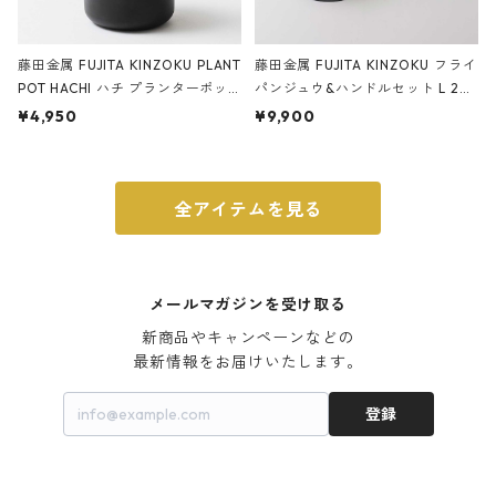
藤田金属 FUJITA KINZOKU PLANT
藤田金属 FUJITA KINZOKU フライ
POT HACHI ハチ プランターポッ
パンジュウ&ハンドルセット L 24c
ト 3号 ブラック
m ガス火・IH対応 鉄フライパン
¥4,950
¥9,900
ウォルナット
全アイテムを見る
メールマガジンを受け取る
新商品やキャンペーンなどの

最新情報をお届けいたします。
登録