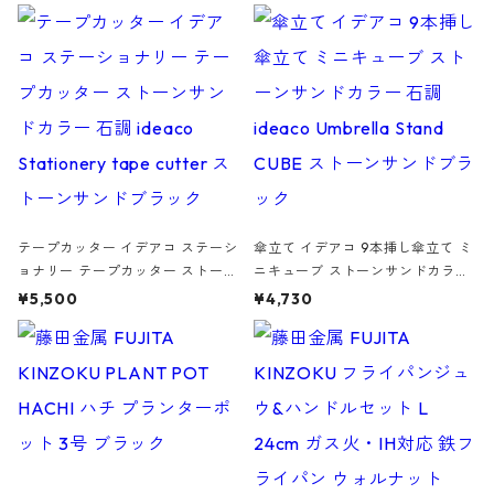
の静物画
テープカッター イデアコ ステーシ
傘立て イデアコ 9本挿し傘立て ミ
ョナリー テープカッター ストーン
ニキューブ ストーンサンドカラー
サンドカラー 石調 ideaco Station
石調 ideaco Umbrella Stand CUB
¥5,500
¥4,730
ery tape cutter ストーンサンド
E ストーンサンドブラック
ブラック