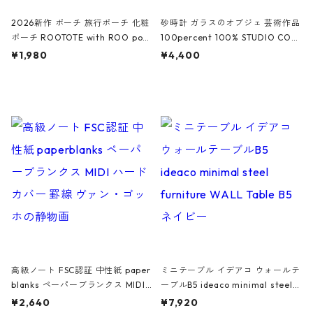
2026新作 ポーチ 旅行ポーチ 化粧
砂時計 ガラスのオブジェ 芸術作品
ポーチ ROOTOTE with ROO pou
100percent 100% STUDIO COH
ch 3532 ルートート WR.ポーチ.ラ
AKU Timeless 100パーセント ス
¥1,980
¥4,400
ミネート-W ピンク・ミント
タジオコハク タイムレス Gray グ
レー
高級ノート FSC認証 中性紙 paper
ミニテーブル イデアコ ウォールテ
blanks ペーパーブランクス MIDI
ーブルB5 ideaco minimal steel f
ハードカバー 罫線 ヴァン・ゴッホ
urniture WALL Table B5 ネイビー
¥2,640
¥7,920