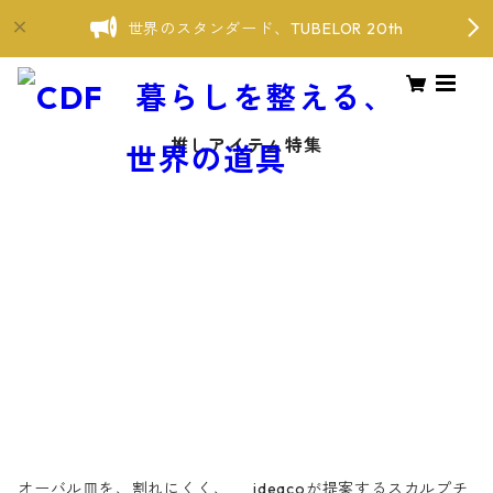
世界のスタンダード、TUBELOR 20th
推しアイテム特集
オーバル皿を、割れにくく、
ideacoが提案するスカルプチ