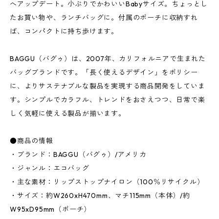
へアップデート。小ぶりでかわいいBabyサイズ。ちょっとし
たお買い物や、ランチバッグに。付属のポーチに収納すれ
ば、コンパクトに持ち歩けます。
BAGGU（バグゥ）は、2007年、カリフォルニアで生まれた
バッグブランドです。「長く使えるデザイン」をポリシー
に、よりサステナブルな製品を実現する商品開発をしていま
す。シンプルでカラフル、トレンドをおさえつつ、日常で楽
しく気軽に使える製品が揃います。
●商品の情報
・ブランド：BAGGU（バグゥ）/アメリカ
・ジャンル：エコバッグ
・主な素材：リップストップナイロン（100％リサイクル）
・サイズ：約W260xH470mm、マチ115mm（本体）/約
W95xD95mm（ポーチ）