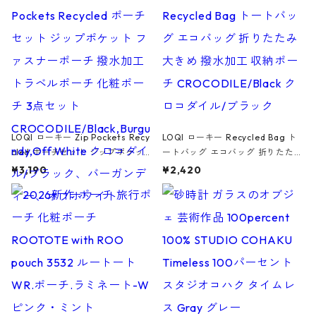
ア/クラウン ブラック
LOQI ローキー Zip Pockets Recy
LOQI ローキー Recycled Bag ト
cled ポーチセット ジップポケット
ートバッグ エコバッグ 折りたたみ
ファスナーポーチ 撥水加工 トラベ
大きめ 撥水加工 収納ポーチ CRO
¥3,190
¥2,420
ルポーチ 化粧ポーチ 3点セット C
CODILE/Black クロコダイル/ブラ
ROCODILE/Black,Burgundy,Off
ック
White クロコダイル/ブラック、バ
ーガンディー、オフホワイト