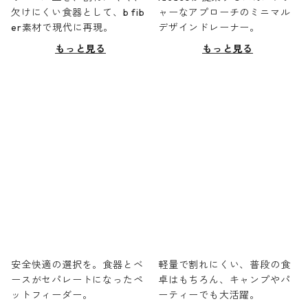
欠けにくい食器として、b fib
ャーなアプローチのミニマル
er素材で現代に再現。
デザインドレーナー。
もっと見る
もっと見る
安全快適の選択を。食器とベ
軽量で割れにくい、普段の食
ースがセパレートになったペ
卓はもちろん、キャンプやパ
ットフィーダー。
ーティーでも大活躍。