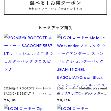
選べる！お得クーポン
無料のメンバーシップ登録がおすすめ
ピックアップ商品
2026新作 ROOTOTE ルートート
LOQI ローキー Metallic Weekend
SACOCHE 3587 LT.サコッシュ.ル
er メタリック ウィークエンダー
ミエ-B ショルダーバッグ グロスピ
ボストンバッグ ショルダーバッグ
¥4,180
¥8,250
ンク
JEAN-MICHEL BASQUIAT/Crown
Black ジャン=ミッシェル・バスキ