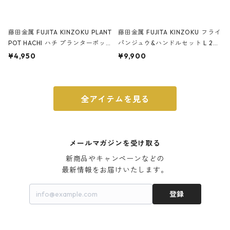
藤田金属 FUJITA KINZOKU PLANT
藤田金属 FUJITA KINZOKU フライ
POT HACHI ハチ プランターポッ
パンジュウ&ハンドルセット L 24c
ト 3号 ブラック
m ガス火・IH対応 鉄フライパン
¥4,950
¥9,900
ウォルナット
全アイテムを見る
メールマガジンを受け取る
新商品やキャンペーンなどの

最新情報をお届けいたします。
登録