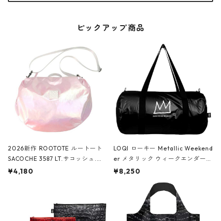
ピックアップ商品
2026新作 ROOTOTE ルートート
LOQI ローキー Metallic Weekend
SACOCHE 3587 LT.サコッシュ.ル
er メタリック ウィークエンダー
ミエ-B ショルダーバッグ グロスピ
ボストンバッグ ショルダーバッグ
¥4,180
¥8,250
ンク
JEAN-MICHEL BASQUIAT/Crown
Black ジャン=ミッシェル・バスキ
ア/クラウン ブラック