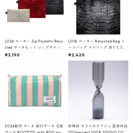
LOQI ローキー Zip Pockets Recy
LOQI ローキー Recycled Bag ト
cled ポーチセット ジップポケット
ートバッグ エコバッグ 折りたたみ
ファスナーポーチ 撥水加工 トラベ
大きめ 撥水加工 収納ポーチ CRO
¥3,190
¥2,420
ルポーチ 化粧ポーチ 3点セット C
CODILE/Black クロコダイル/ブラ
ROCODILE/Black,Burgundy,Off
ック
White クロコダイル/ブラック、バ
ーガンディー、オフホワイト
2026新作 ポーチ 旅行ポーチ 化粧
砂時計 ガラスのオブジェ 芸術作品
ポーチ ROOTOTE with ROO pou
100percent 100% STUDIO COH