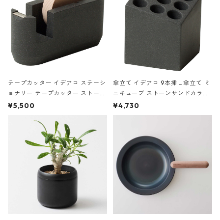
テープカッター イデアコ ステーシ
傘立て イデアコ 9本挿し傘立て ミ
ョナリー テープカッター ストーン
ニキューブ ストーンサンドカラー
サンドカラー 石調 ideaco Station
石調 ideaco Umbrella Stand CUB
¥5,500
¥4,730
ery tape cutter ストーンサンド
E ストーンサンドブラック
ブラック