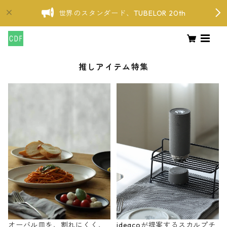
世界のスタンダード、TUBELOR 20th
推しアイテム特集
オーバル皿を、割れにくく、
ideacoが提案するスカルプチ