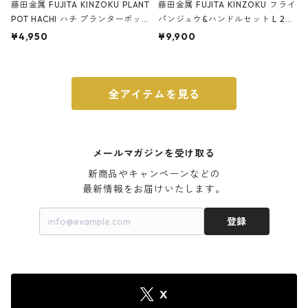
藤田金属 FUJITA KINZOKU PLANT
藤田金属 FUJITA KINZOKU フライ
POT HACHI ハチ プランターポッ
パンジュウ&ハンドルセット L 24c
ト 3号 ブラック
m ガス火・IH対応 鉄フライパン
¥4,950
¥9,900
ウォルナット
全アイテムを見る
メールマガジンを受け取る
新商品やキャンペーンなどの

最新情報をお届けいたします。
登録
X