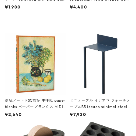
ch 3532 ルートート WR.ポーチ.ラ
AKU Timeless 100パーセント ス
¥1,980
¥4,400
ミネート-W ピンク・ミント
タジオコハク タイムレス Gray グ
レー
高級ノート FSC認証 中性紙 paper
ミニテーブル イデアコ ウォールテ
blanks ペーパーブランクス MIDI
ーブルB5 ideaco minimal steel f
ハードカバー 罫線 ヴァン・ゴッホ
urniture WALL Table B5 ネイビー
¥2,640
¥7,920
の静物画