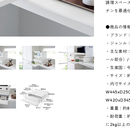
調理スペー
チンを最適
●商品の情
・ブランド：
・ジャンル
・主な素材
ール部分）
・生産国：
・サイズ：約W
・内寸サイズ
W445xD
W420xD3
・重量：約81
・耐荷重：約
に2kg以上