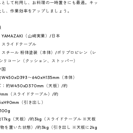
スとして利用し、お料理の一時置きにも最適。キッ
化し、作業効率をアップしましょう。
報
YAMAZAKI（山崎実業）/日本
：スライドテーブル
：スチール 粉体塗装（本体）/ポリプロピレン（レ
/シリコーン（クッション、ストッパー）
中国
450xD393〜640xH135mm（本体）
：約W450xD370mm（天板）/約
250mm（スライドテーブル）/約
45xH90mm（引き出し）
00g
17kg（天板）/約3kg（スライドテーブル ※天板
の物を置いた状態）/約3kg（引き出し ※天板に2kg