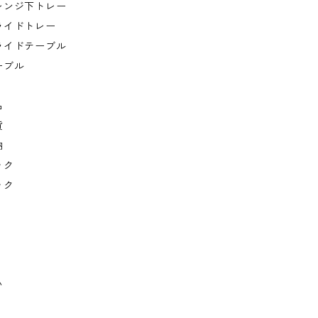
レンジ下トレー
ライドトレー
ライドテーブル
ーブル
品
貨
納
ック
ック
い