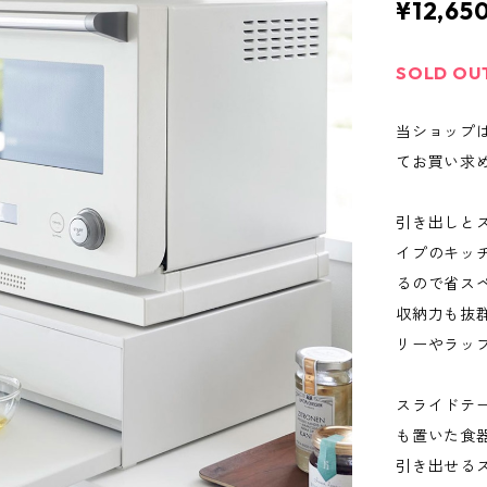
¥12,65
SOLD OU
当ショップ
てお買い求
引き出しと
イプのキッ
るので省ス
収納力も抜
リーやラッ
スライドテ
も置いた食
引き出せる