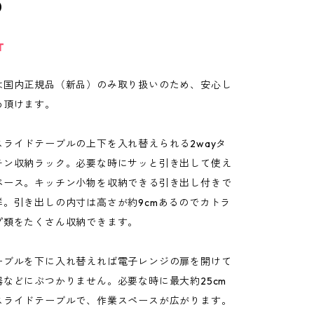
0
T
は国内正規品（新品）のみ取り扱いのため、安心し
め頂けます。
スライドテーブルの上下を入れ替えられる2wayタ
チン収納ラック。必要な時にサッと引き出して使え
ペース。キッチン小物を収納できる引き出し付きで
群。引き出しの内寸は高さが約9cmあるのでカトラ
プ類をたくさん収納できます。
ーブルを下に入れ替えれば電子レンジの扉を開けて
器などにぶつかりません。必要な時に最大約25cm
スライドテーブルで、作業スペースが広がります。