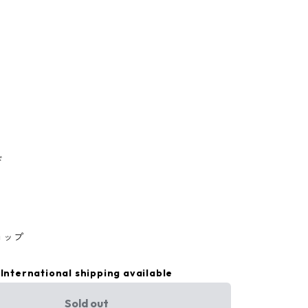
ド
ョップ
International shipping available
Sold out