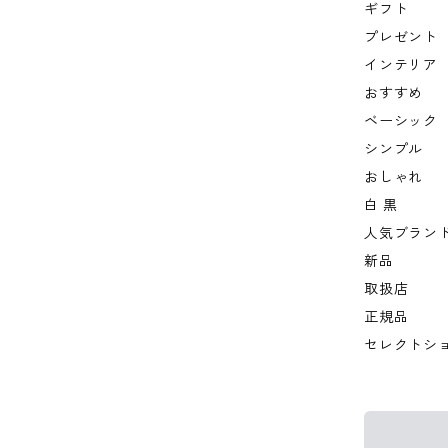
ギフト
プレゼント
インテリア
おすすめ
ベーシック
シンプル
おしゃれ
白 黒
人気ブラン
新品
取扱店
正規品
セレクトシ