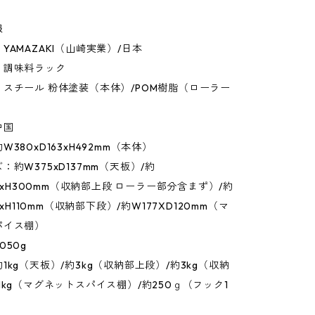
報
YAMAZAKI（山崎実業）/日本
：調味料ラック
スチール 粉体塗装（本体）/POM樹脂（ローラー
中国
380xD163xH492mm（本体）
：約W375xD137mm（天板）/約
37xH300mm（収納部上段 ローラー部分含まず）/約
37xH110mm（収納部下段）/約W177XD120mm（マ
パイス棚）
050g
1kg（天板）/約3kg（収納部上段）/約3kg（収納
1kg（マグネットスパイス棚）/約250ｇ（フック1