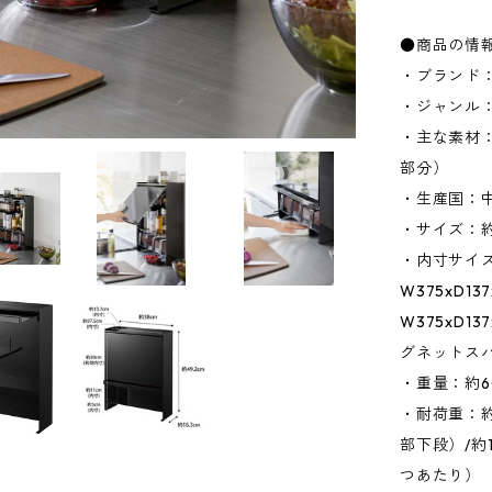
●商品の情
・ブランド：
・ジャンル
・主な素材：
部分）
・生産国：
・サイズ：約W
・内寸サイズ
W375xD1
W375xD1
グネットス
・重量：約6
・耐荷重：約
部下段）/約
つあたり）