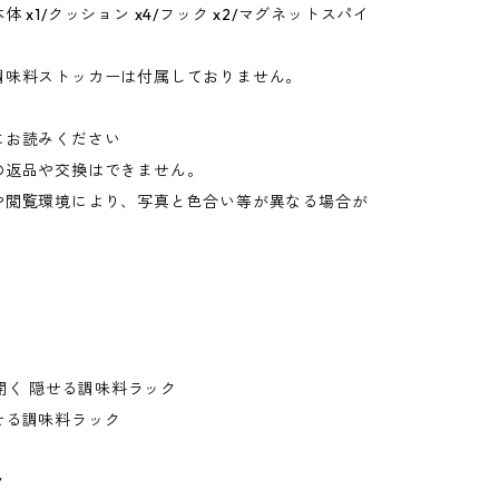
 x1/クッション x4/フック x2/マグネットスパイ
調味料ストッカーは付属しておりません。
にお読みください
の返品や交換はできません。
や閲覧環境により、写真と色合い等が異なる場合が
。
前が開く 隠せる調味料ラック
せる調味料ラック
ク