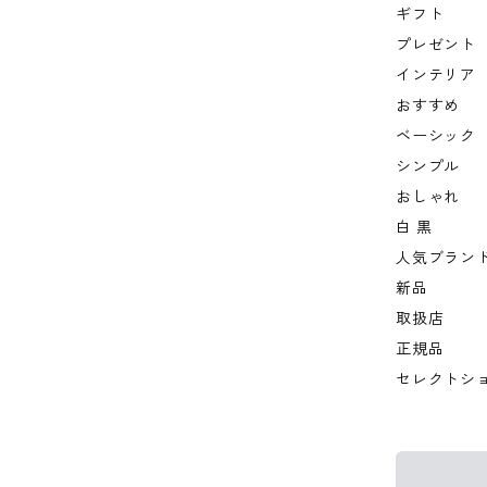
ギフト
プレゼント
インテリア
おすすめ
ベーシック
シンプル
おしゃれ
白 黒
人気ブラン
新品
取扱店
正規品
セレクトシ