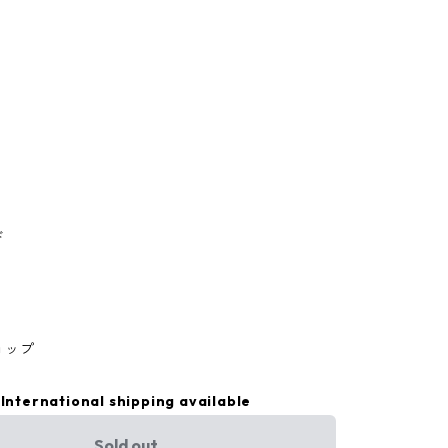
ド
ョップ
International shipping available
Sold out