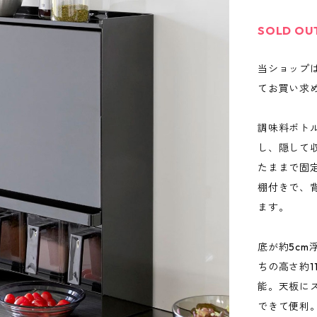
SOLD OU
当ショップ
てお買い求
調味料ボト
し、隠して
たままで固
棚付きで、
ます。
底が約5c
ちの高さ約1
能。天板に
できて便利