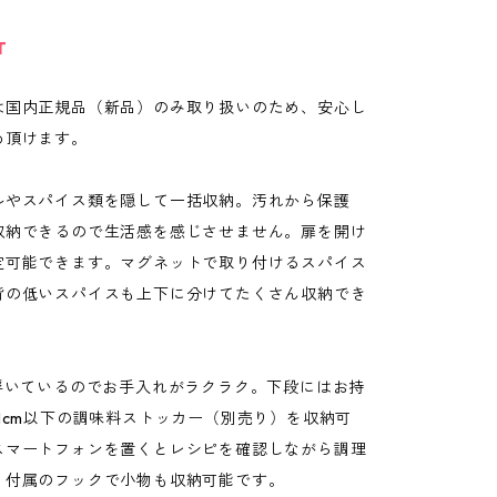
T
は国内正規品（新品）のみ取り扱いのため、安心し
め頂けます。
ルやスパイス類を隠して一括収納。汚れから保護
収納できるので生活感を感じさせません。扉を開け
定可能できます。マグネットで取り付けるスパイス
背の低いスパイスも上下に分けてたくさん収納でき
m浮いているのでお手入れがラクラク。下段にはお持
1cm以下の調味料ストッカー（別売り）を収納可
スマートフォンを置くとレシピを確認しながら調理
。付属のフックで小物も収納可能です。