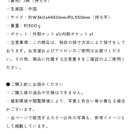
（裏地）/綿（持ち手）
・生産国：中国
・サイズ：約W340xH450mm/約L550mm（持ち手）
・重量：約300ｇ
・ポケット：外側ケット x1/内側ポケット x1
・注意事項：この商品は、独自の採寸方法により採寸をして
おります。お洗濯およびアイロンのご使用はお避けくださ
い。その他、商品に付属する注意書きをご確認の上ご使用く
ださい。
●ご購入前にお読みください
・ご購入後の返品や交換はできません。
・撮影環境や閲覧環境により、写真と色合い等が異なる場合
がございます。
・当ページで販売するカラー以外の写真も、参考イメージと
して掲載しています。