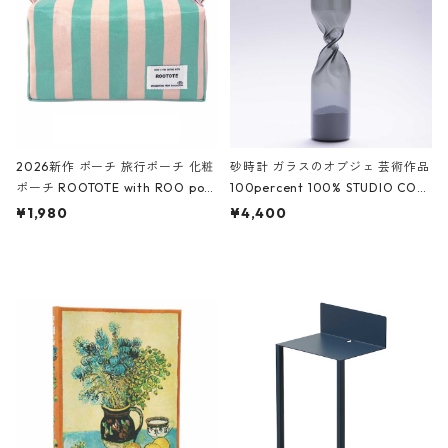
ーガンディー、オフホワイト
2026新作 ポーチ 旅行ポーチ 化粧
砂時計 ガラスのオブジェ 芸術作品
ポーチ ROOTOTE with ROO pou
100percent 100% STUDIO COH
ch 3532 ルートート WR.ポーチ.ラ
AKU Timeless 100パーセント ス
¥1,980
¥4,400
ミネート-W ピンク・ミント
タジオコハク タイムレス Gray グ
レー