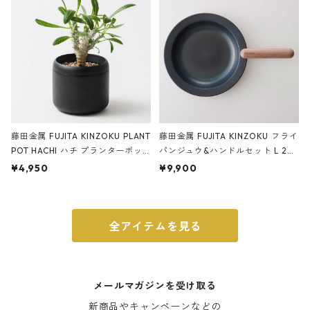
藤田金属 FUJITA KINZOKU PLANT
藤田金属 FUJITA KINZOKU フライ
POT HACHI ハチ プランターポッ
パンジュウ&ハンドルセット L 24c
ト 3号 ブラック
m ガス火・IH対応 鉄フライパン
¥4,950
¥9,900
ウォルナット
全アイテムを見る
メールマガジンを受け取る
新商品やキャンペーンなどの
