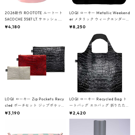
2026新作 ROOTOTE ルートート
LOQI ローキー Metallic Weekend
SACOCHE 3587 LT.サコッシュ.ル
er メタリック ウィークエンダー
ミエ-B ショルダーバッグ グロスピ
ボストンバッグ ショルダーバッグ
¥4,180
¥8,250
ンク
JEAN-MICHEL BASQUIAT/Crown
Black ジャン=ミッシェル・バスキ
ア/クラウン ブラック
LOQI ローキー Zip Pockets Recy
LOQI ローキー Recycled Bag ト
cled ポーチセット ジップポケット
ートバッグ エコバッグ 折りたたみ
ファスナーポーチ 撥水加工 トラベ
大きめ 撥水加工 収納ポーチ CRO
¥3,190
¥2,420
ルポーチ 化粧ポーチ 3点セット C
CODILE/Black クロコダイル/ブラ
ROCODILE/Black,Burgundy,Off
ック
White クロコダイル/ブラック、バ