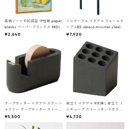
高級ノート FSC認証 中性紙 paper
ミニテーブル イデアコ ウォールテ
blanks ペーパーブランクス MIDI
ーブルB5 ideaco minimal steel f
ハードカバー 罫線 ヴァン・ゴッホ
urniture WALL Table B5 ネイビー
¥2,640
¥7,920
の静物画
テープカッター イデアコ ステーシ
傘立て イデアコ 9本挿し傘立て ミ
ョナリー テープカッター ストーン
ニキューブ ストーンサンドカラー
サンドカラー 石調 ideaco Station
石調 ideaco Umbrella Stand CUB
¥5,500
¥4,730
ery tape cutter ストーンサンド
E ストーンサンドブラック
ブラック