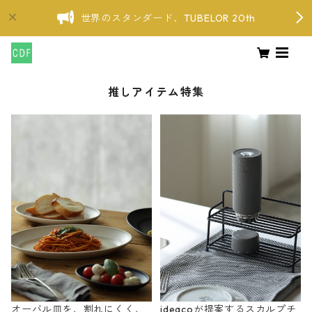
世界のスタンダード、TUBELOR 20th
推しアイテム特集
オーバル皿を、割れにくく、
ideacoが提案するスカルプチ