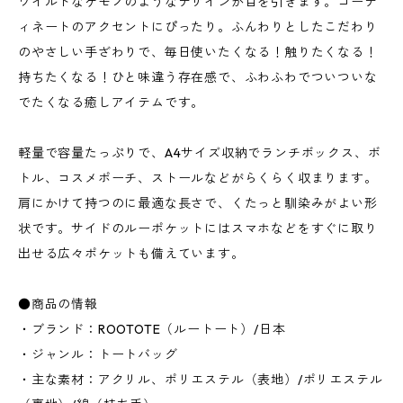
ワイルドなケモノのようなデザインが目を引きます。コーデ
ィネートのアクセントにぴったり。ふんわりとしたこだわり
のやさしい手ざわりで、毎日使いたくなる！触りたくなる！
持ちたくなる！ひと味違う存在感で、ふわふわでついついな
でたくなる癒しアイテムです。
軽量で容量たっぷりで、A4サイズ収納でランチボックス、ボ
トル、コスメポーチ、ストールなどがらくらく収まります。
肩にかけて持つのに最適な長さで、くたっと馴染みがよい形
状です。サイドのルーポケットにはスマホなどをすぐに取り
出せる広々ポケットも備えています。
●商品の情報
・ブランド：ROOTOTE（ルートート）/日本
・ジャンル：トートバッグ
・主な素材：アクリル、ポリエステル（表地）/ポリエステル