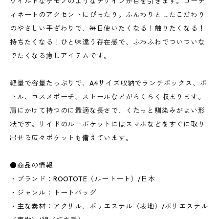
ワイルドなケモノのようなデザインが目を引きます。コーデ
ィネートのアクセントにぴったり。ふんわりとしたこだわり
のやさしい手ざわりで、毎日使いたくなる！触りたくなる！
持ちたくなる！ひと味違う存在感で、ふわふわでついついな
でたくなる癒しアイテムです。
軽量で容量たっぷりで、A4サイズ収納でランチボックス、ボ
トル、コスメポーチ、ストールなどがらくらく収まります。
肩にかけて持つのに最適な長さで、くたっと馴染みがよい形
状です。サイドのルーポケットにはスマホなどをすぐに取り
出せる広々ポケットも備えています。
●商品の情報
・ブランド：ROOTOTE（ルートート）/日本
・ジャンル：トートバッグ
・主な素材：アクリル、ポリエステル（表地）/ポリエステル