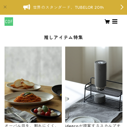
世界のスタンダード、TUBELOR 20th
推しアイテム特集
オーバル皿を、割れにくく、
ideacoが提案するスカルプチ