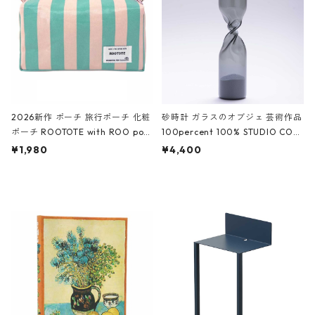
ーガンディー、オフホワイト
2026新作 ポーチ 旅行ポーチ 化粧
砂時計 ガラスのオブジェ 芸術作品
ポーチ ROOTOTE with ROO pou
100percent 100% STUDIO COH
ch 3532 ルートート WR.ポーチ.ラ
AKU Timeless 100パーセント ス
¥1,980
¥4,400
ミネート-W ピンク・ミント
タジオコハク タイムレス Gray グ
レー