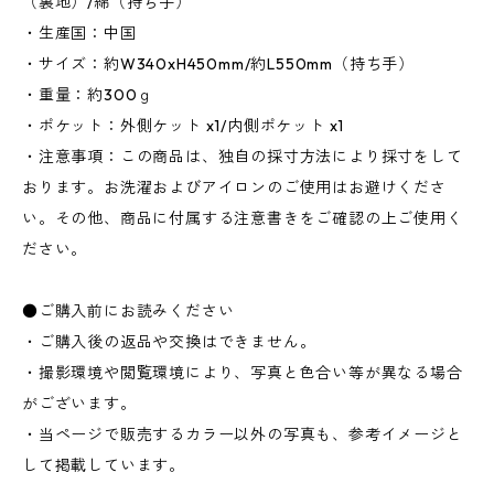
（裏地）/綿（持ち手）
・生産国：中国
・サイズ：約W340xH450mm/約L550mm（持ち手）
・重量：約300ｇ
・ポケット：外側ケット x1/内側ポケット x1
・注意事項：この商品は、独自の採寸方法により採寸をして
おります。お洗濯およびアイロンのご使用はお避けくださ
い。その他、商品に付属する注意書きをご確認の上ご使用く
ださい。
●ご購入前にお読みください
・ご購入後の返品や交換はできません。
・撮影環境や閲覧環境により、写真と色合い等が異なる場合
がございます。
・当ページで販売するカラー以外の写真も、参考イメージと
して掲載しています。