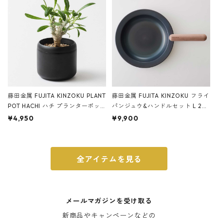
藤田金属 FUJITA KINZOKU PLANT
藤田金属 FUJITA KINZOKU フライ
POT HACHI ハチ プランターポッ
パンジュウ&ハンドルセット L 24c
ト 3号 ブラック
m ガス火・IH対応 鉄フライパン
¥4,950
¥9,900
ウォルナット
全アイテムを見る
メールマガジンを受け取る
新商品やキャンペーンなどの
