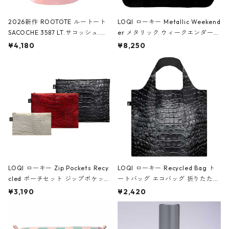
2026新作 ROOTOTE ルートート
LOQI ローキー Metallic Weekend
SACOCHE 3587 LT.サコッシュ.ル
er メタリック ウィークエンダー
ミエ-B ショルダーバッグ グロスピ
ボストンバッグ ショルダーバッグ
¥4,180
¥8,250
ンク
JEAN-MICHEL BASQUIAT/Crown
Black ジャン=ミッシェル・バスキ
ア/クラウン ブラック
LOQI ローキー Zip Pockets Recy
LOQI ローキー Recycled Bag ト
cled ポーチセット ジップポケット
ートバッグ エコバッグ 折りたたみ
ファスナーポーチ 撥水加工 トラベ
大きめ 撥水加工 収納ポーチ CRO
¥3,190
¥2,420
ルポーチ 化粧ポーチ 3点セット C
CODILE/Black クロコダイル/ブラ
ROCODILE/Black,Burgundy,Off
ック
White クロコダイル/ブラック、バ