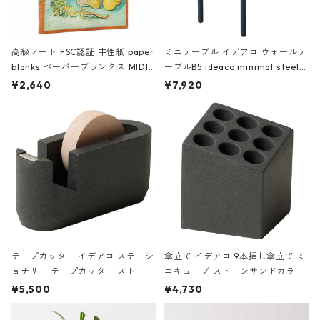
高級ノート FSC認証 中性紙 paper
ミニテーブル イデアコ ウォールテ
blanks ペーパーブランクス MIDI
ーブルB5 ideaco minimal steel f
ハードカバー 罫線 ヴァン・ゴッホ
urniture WALL Table B5 ネイビー
¥2,640
¥7,920
の静物画
テープカッター イデアコ ステーシ
傘立て イデアコ 9本挿し傘立て ミ
ョナリー テープカッター ストーン
ニキューブ ストーンサンドカラー
サンドカラー 石調 ideaco Station
石調 ideaco Umbrella Stand CUB
¥5,500
¥4,730
ery tape cutter ストーンサンド
E ストーンサンドブラック
ブラック